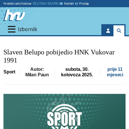
Hrvatski radio Vukovar
107,2 / 104,1 / 95,4 FM
|
Kontakt
Prodaja
Izbornik
Slaven Belupo pobijedio HNK Vukovar
1991
Autor:
subota, 30.
prije 11
Sport
Milan Paun
kolovoza 2025.
mjeseci