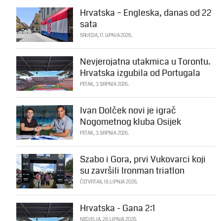
Hrvatska – Engleska, danas od 22
sata
SRIJEDA, 17. LIPNJA 2026.
Nevjerojatna utakmica u Torontu.
Hrvatska izgubila od Portugala
PETAK, 3. SRPNJA 2026.
Ivan Dolček novi je igrač
Nogometnog kluba Osijek
PETAK, 3. SRPNJA 2026.
Szabo i Gora, prvi Vukovarci koji
su završili Ironman triatlon
ČETVRTAK, 18. LIPNJA 2026.
Hrvatska - Gana 2:1
NEDJELJA, 28. LIPNJA 2026.