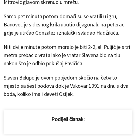
Mitrović glavom skrenuo u mrežu.
Samo pet minuta potom domaći su se vratili u igru,
Banovec je s desnog krila uputio dijagonalu na peterac
gdje je utrčao Gonzalez i znalački svladao Hadžikića.
Niti dvije minute potom moralo je biti 2-2, ali Puljić je s tri
metra prebacio vrata iako je vratar Slavena bio na tlu
nakon što je odbio pokušaj Pavičića.
Slaven Belupo je ovom pobjedom skočio na četvrto
mjesto sa šest bodova dok je Vukovar 1991 na dnu s dva
boda, koliko ima i deveti Osijek.
Podijeli članak: