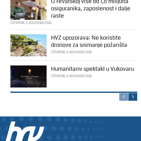
U Hrvatskoj više od 1,8 milijuna
osiguranika, zaposlenost i dalje
raste
ČETVRTAK, 6. KOLOVOZA 2026.
HVZ upozorava: Ne koristite
dronove za snimanje požarišta
ČETVRTAK, 6. KOLOVOZA 2026.
Humanitarni spektakl u Vukovaru
ČETVRTAK, 6. KOLOVOZA 2026.