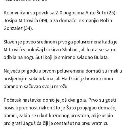
Koprivničani su poveli sa 2-0 pogocima Ante Šute (25) i
Josipa Mitrovića (49), a za domaće je smanjio Robin
Gonzalez (54).
Slaven je poveo sredinom prvoga poluvremena kada je
Mitrovićev pokušaj blokirao Shabani, ali lopta se samo
odbila na nogu Šuti koji je smireno svladao Bulata.
Najveću prigodu u prvom poluvremenu domaći su imali u
posljednjim sekundama, ali Hadžikić je bravuroznom
obranom sačuvao svoju mrežu.
Početak nastavka donio je još dva gola. Prvo su gosti
povisili prednost nakon što je Šuto pobjegao domaćoj
obrani, zabio se u kut kaznenog prostora, ali je uspio
proigrati Jagušića čiji je centaršut na prvu vratnicu