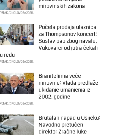
mirovinskih zakona
PETAK, 7. KOLOVOZA 2026.
Počela prodaja ulaznica
za Thompsonov koncert:
Sustav pao zbog navale,
Vukovarci od jutra čekali
u redu
PETAK, 7. KOLOVOZA 2026.
Braniteljima veće
mirovine: Vlada predlaže
ukidanje umanjenja iz
2002. godine
PETAK, 7. KOLOVOZA 2026.
Brutalan napad u Osijeku:
Navodno pretučen
direktor Zračne luke