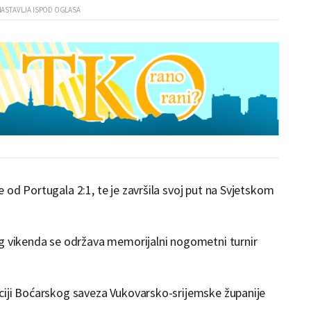
 od Portugala 2:1, te je završila svoj put na Svjetskom
og vikenda se održava memorijalni nogometni turnir
ciji Boćarskog saveza Vukovarsko-srijemske županije