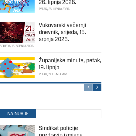
26. lipnja 2026.
PETAK, 26. LIPNJA 2026.
Vukovarski večernji
dnevnik, srijeda, 15.
srpnja 2026.
SRIJEDA, 15. SRPNJA 2026.
Županijske minute, petak,
19. lipnja
PETAK, 19. LIPNJA 2026.
NAJNOVIJE
Sindikat policije
pozdravio izmjene