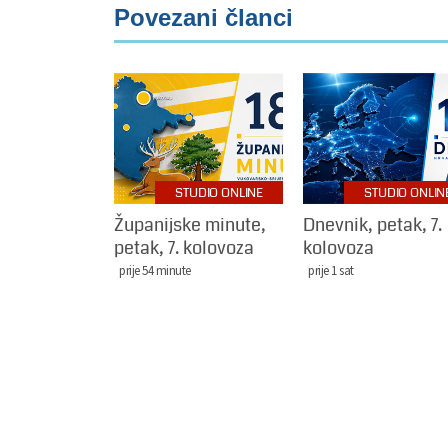
Povezani članci
STUDIO ONLINE
STUDIO ONLIN
Županijske minute,
Dnevnik, petak, 7.
petak, 7. kolovoza
kolovoza
prije 54 minute
prije 1 sat