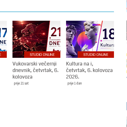
E
STUDIO ONLINE
STUDIO ONLINE
Vukovarski večernji
Kultura na i,
dnevnik, četvrtak, 6.
četvrtak, 6. kolovoza
kolovoza
2026.
prije 21 sat
prije 1 dan