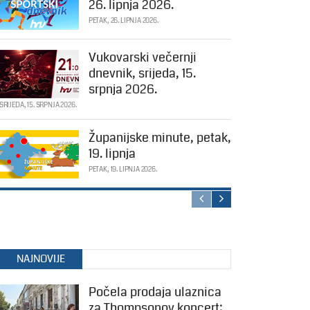
26. lipnja 2026.
PETAK, 26. LIPNJA 2026.
Vukovarski večernji
dnevnik, srijeda, 15.
srpnja 2026.
SRIJEDA, 15. SRPNJA 2026.
Županijske minute, petak,
19. lipnja
PETAK, 19. LIPNJA 2026.
NAJNOVIJE
Počela prodaja ulaznica
za Thompsonov koncert: