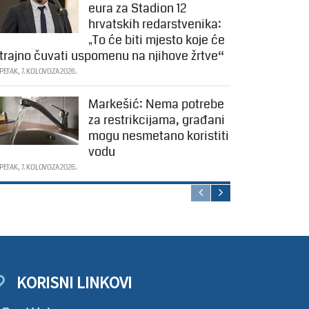
eura za Stadion 12
hrvatskih redarstvenika:
„To će biti mjesto koje će
trajno čuvati uspomenu na njihove žrtve“
PETAK, 7. KOLOVOZA 2026.
Markešić: Nema potrebe
za restrikcijama, građani
mogu nesmetano koristiti
vodu
PETAK, 7. KOLOVOZA 2026.
KORISNI LINKOVI