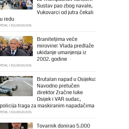
Sustav pao zbog navale,
Vukovarci od jutra čekali
u redu
PETAK, 7. KOLOVOZA 2026.
Braniteljima veće
mirovine: Vlada predlaže
ukidanje umanjenja iz
2002. godine
PETAK, 7. KOLOVOZA 2026.
Brutalan napad u Osijeku:
Navodno pretučen
direktor Zračne luke
Osijek i VAR sudac,
policija traga za maskiranim napadačima
PETAK, 7. KOLOVOZA 2026.
Tovarnik donirao 5.000