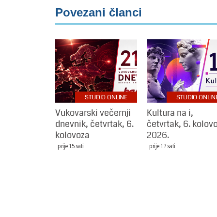
Povezani članci
STUDIO ONLINE
STUDIO ONLIN
Vukovarski večernji
Kultura na i,
dnevnik, četvrtak, 6.
četvrtak, 6. kolov
kolovoza
2026.
prije 15 sati
prije 17 sati