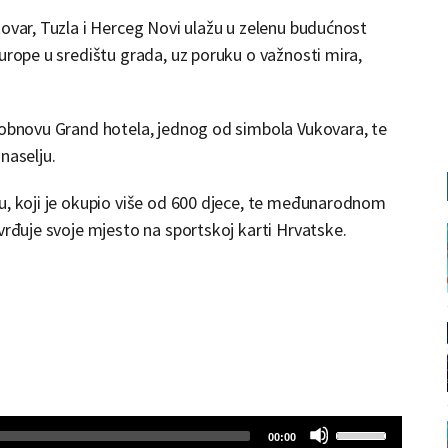
kovar, Tuzla i Herceg Novi ulažu u zelenu budućnost
urope u središtu grada, uz poruku o važnosti mira,
– obnovu Grand hotela, jednog od simbola Vukovara, te
naselju.
u, koji je okupio više od 600 djece, te međunarodnom
vrđuje svoje mjesto na sportskoj karti Hrvatske.
Use
Total
00:00
duration