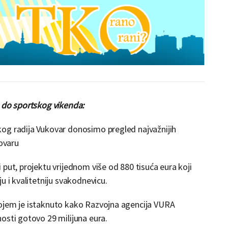
a do sportskog vikenda:
og radija Vukovar donosimo pregled najvažnijih
kovaru
put, projektu vrijednom više od 880 tisuća eura koji
u i kvalitetniju svakodnevicu.
kojem je istaknuto kako Razvojna agencija VURA
osti gotovo 29 milijuna eura.