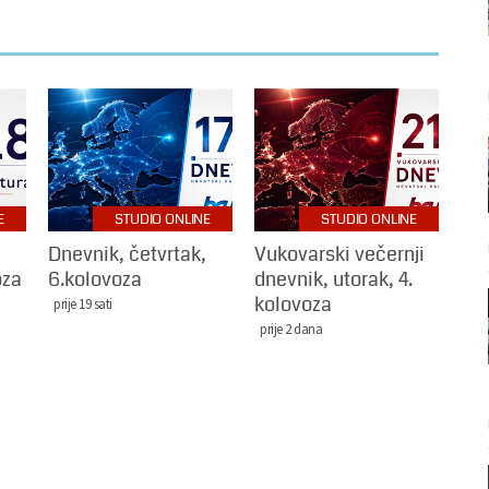
E
STUDIO ONLINE
STUDIO ONLINE
Dnevnik, četvrtak,
Vukovarski večernji
oza
6.kolovoza
dnevnik, utorak, 4.
kolovoza
prije 19 sati
prije 2 dana