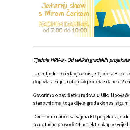
Tjednik HRV-a - Od velikih gradskih projekat
U ovotjednom izdanju emisije Tjednik Hrvatsk
događaja koji su obilježili protekle dane u Vu
Govorimo o završetku radova u Ulici Lipovački 
stanovnicima toga dijela grada donosi sigurnij
Donosimo i priču sa Sajma EU projekata, na 
trenutačno provodi 44 projekta ukupne vrijedn