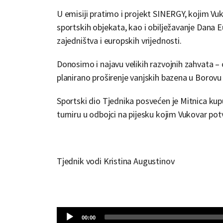
U emisiji pratimo i projekt SINERGY, kojim Vu
sportskih objekata, kao i obilježavanje Dana E
zajedništva i europskih vrijednosti.
Donosimo i najavu velikih razvojnih zahvata 
planirano proširenje vanjskih bazena u Borovu 
Sportski dio Tjednika posvećen je Mitnica kup
turniru u odbojci na pijesku kojim Vukovar pot
Tjednik vodi Kristina Augustinov
Audio
Current
00:00
time