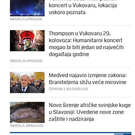
koncert u Vukovaru, lokacija
uskoro poznata
SRIJEDA, 10. LIPNJA 2026.
Thompson u Vukovaru 29.
kolovoza: Humanitarni koncert
mogao bi biti jedan od najvećih
događaja godine
SRIJEDA, 24. LIPNJA 2026.
Medved najavio izmjene zakona:
Braniteljima stižu veće mirovine
ČETVRTAK, 6. KOLOVOZA 2026.
Novo širenje afričke svinjske kuge
u Slavoniji: Uvedene nove zone
zaštite i nadziranja
SRIJEDA, 15. SRPNJA 2026.