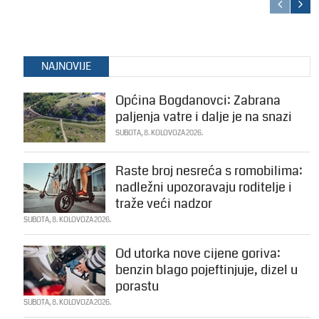
NAJNOVIJE
Općina Bogdanovci: Zabrana
paljenja vatre i dalje je na snazi
SUBOTA, 8. KOLOVOZA 2026.
Raste broj nesreća s romobilima:
nadležni upozoravaju roditelje i
traže veći nadzor
SUBOTA, 8. KOLOVOZA 2026.
Od utorka nove cijene goriva:
benzin blago pojeftinjuje, dizel u
porastu
SUBOTA, 8. KOLOVOZA 2026.