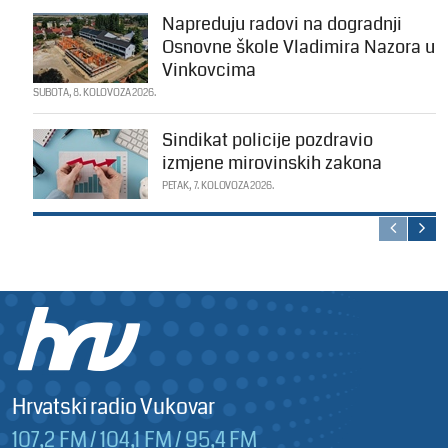
Napreduju radovi na dogradnji
Osnovne škole Vladimira Nazora u
Vinkovcima
SUBOTA, 8. KOLOVOZA 2026.
Sindikat policije pozdravio
izmjene mirovinskih zakona
PETAK, 7. KOLOVOZA 2026.
Hrvatski radio Vukovar
107,2 FM / 104,1 FM / 95,4 FM