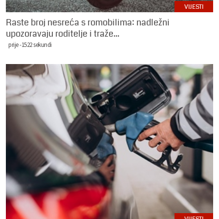
VIJESTI
Raste broj nesreća s romobilima: nadležni
upozoravaju roditelje i traže...
prije -1522 sekundi
VIJESTI