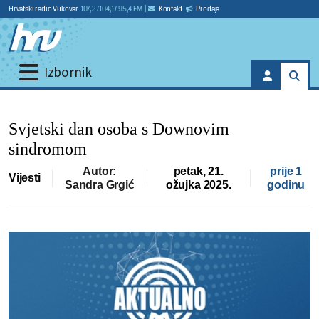
Hrvatski radio Vukovar
107,2 / 104,1 / 95,4 FM
|
Kontakt
Prodaja
Izbornik
Svjetski dan osoba s Downovim
sindromom
Autor:
petak, 21.
prije 1
Vijesti
Sandra Grgić
ožujka 2025.
godinu