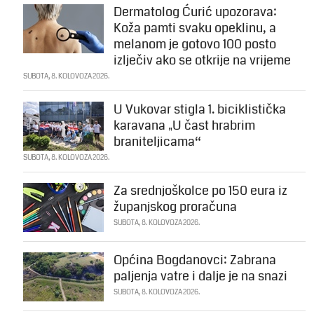
Dermatolog Ćurić upozorava:
Koža pamti svaku opeklinu, a
melanom je gotovo 100 posto
izlječiv ako se otkrije na vrijeme
SUBOTA, 8. KOLOVOZA 2026.
U Vukovar stigla 1. biciklistička
karavana „U čast hrabrim
braniteljicama“
SUBOTA, 8. KOLOVOZA 2026.
Za srednjoškolce po 150 eura iz
županjskog proračuna
SUBOTA, 8. KOLOVOZA 2026.
Općina Bogdanovci: Zabrana
paljenja vatre i dalje je na snazi
SUBOTA, 8. KOLOVOZA 2026.