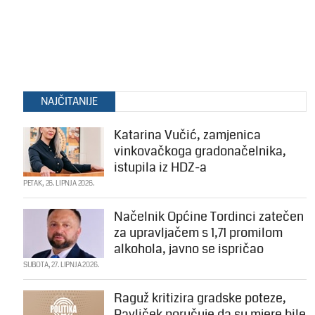
NAJČITANIJE
Katarina Vučić, zamjenica
vinkovačkoga gradonačelnika,
istupila iz HDZ-a
PETAK, 26. LIPNJA 2026.
Načelnik Općine Tordinci zatečen
za upravljačem s 1,71 promilom
alkohola, javno se ispričao
SUBOTA, 27. LIPNJA 2026.
Raguž kritizira gradske poteze,
Pavliček poručuje da su mjere bile