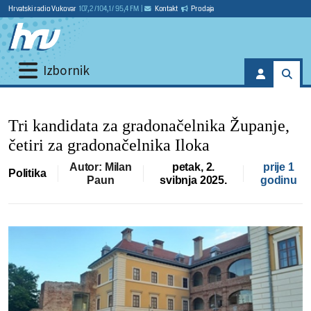
Hrvatski radio Vukovar
107,2 / 104,1 / 95,4 FM
|
Kontakt
Prodaja
Izbornik
Tri kandidata za gradonačelnika Županje,
četiri za gradonačelnika Iloka
Autor: Milan
petak, 2.
prije 1
Politika
Paun
svibnja 2025.
godinu