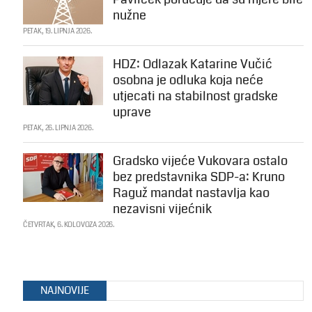
nužne
PETAK, 19. LIPNJA 2026.
HDZ: Odlazak Katarine Vučić
osobna je odluka koja neće
utjecati na stabilnost gradske
uprave
PETAK, 26. LIPNJA 2026.
Gradsko vijeće Vukovara ostalo
bez predstavnika SDP-a: Kruno
Raguž mandat nastavlja kao
nezavisni vijećnik
ČETVRTAK, 6. KOLOVOZA 2026.
NAJNOVIJE