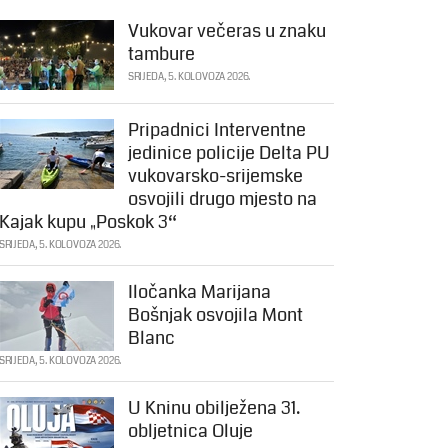
Vukovar večeras u znaku
tambure
SRIJEDA, 5. KOLOVOZA 2026.
Pripadnici Interventne
jedinice policije Delta PU
vukovarsko-srijemske
osvojili drugo mjesto na
Kajak kupu „Poskok 3“
SRIJEDA, 5. KOLOVOZA 2026.
Iločanka Marijana
Bošnjak osvojila Mont
Blanc
SRIJEDA, 5. KOLOVOZA 2026.
U Kninu obilježena 31.
obljetnica Oluje