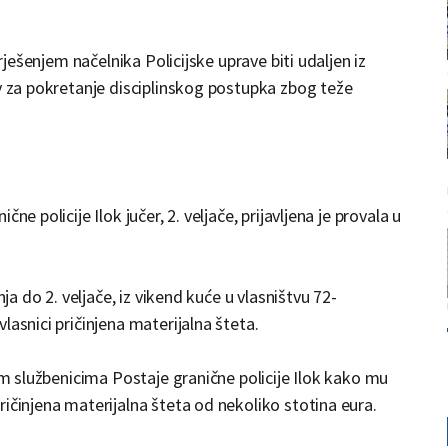
rješenjem načelnika Policijske uprave biti udaljen iz
ev za pokretanje disciplinskog postupka zbog teže
e policije Ilok jučer, 2. veljače, prijavljena je provala u
nja do 2. veljače, iz vikend kuće u vlasništvu 72-
lasnici pričinjena materijalna šteta.
kim službenicima Postaje granične policije Ilok kako mu
ičinjena materijalna šteta od nekoliko stotina eura.