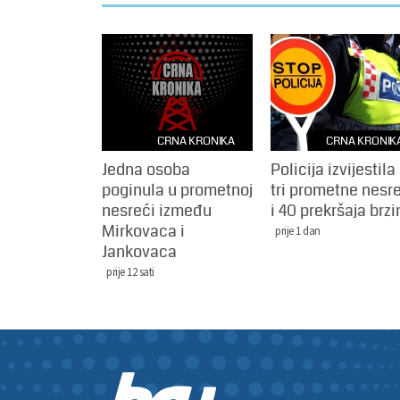
CRNA KRONIKA
CRNA KRONIK
Jedna osoba
Policija izvijestila
poginula u prometnoj
tri prometne nesr
nesreći između
i 40 prekršaja brzi
Mirkovaca i
prije 1 dan
Jankovaca
prije 12 sati