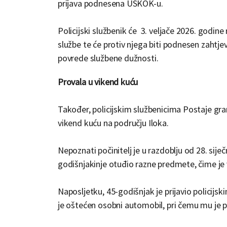
prijava podnesena USKOK-u.
Policijski službenik će 3. veljače 2026. godine 
službe te će protiv njega biti podnesen zahtj
povrede službene dužnosti.
Provala u vikend kuću
Također, policijskim službenicima Postaje graničn
vikend kuću na području Iloka.
Nepoznati počinitelj je u razdoblju od 28. siječ
godišnjakinje otuđio razne predmete, čime je v
Naposljetku, 45-godišnjak je prijavio policijs
je oštećen osobni automobil, pri čemu mu je pr