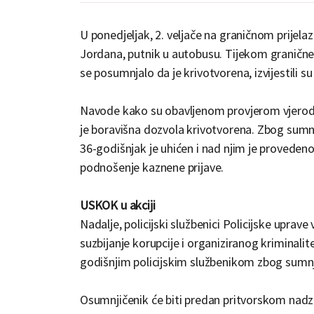
U ponedjeljak, 2. veljače na graničnom prijelaz
Jordana, putnik u autobusu. Tijekom granične 
se posumnjalo da je krivotvorena, izvijestili 
Navode kako su obavljenom provjerom vjerodos
je boravišna dozvola krivotvorena. Zbog sumnj
36-godišnjak je uhićen i nad njim je provedeno k
podnošenje kaznene prijave.
USKOK u akciji
Nadalje, policijski službenici Policijske upra
suzbijanje korupcije i organiziranog kriminalit
godišnjim policijskim službenikom zbog sumnje
Osumnjičenik će biti predan pritvorskom nadz