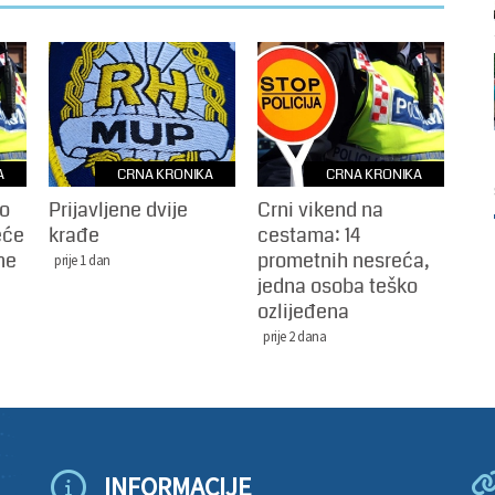
A
CRNA KRONIKA
CRNA KRONIKA
 o
Prijavljene dvije
Crni vikend na
eće
krađe
cestama: 14
ne
prometnih nesreća,
prije 1 dan
jedna osoba teško
ozlijeđena
prije 2 dana
INFORMACIJE