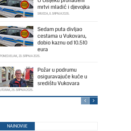
U Osijeku pronađeni
mrtvi mladić i djevojka
SRIJEDA, 8. SRPNJA 2026.
Sedam puta divljao
cestama u Vukovaru,
dobio kaznu od 10.510
eura
PONEDJELJAK, 20. SRPNJA 2026.
Požar u podrumu
osiguravajuće kuće u
središtu Vukovara
UTORAK, 28. SRPNJA 2026.
NAJNOVIJE