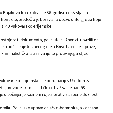
u Bajakovo kontroliran je 36-godišnji državljanin
kontrole, predočio je boravišnu dozvolu Belgije za koju
su iz PU vukovarsko-srijemske.
tojnosti dokumenta, policijski službenici utvrdili da
e u počinjenje kaznenog djela Krivotvorenje isprave,
riminalističko istraživanje te protiv njega slijedi
ve vukovarsko-srijemske, u koordinaciji s Uredom za
eta, provode kriminalističko istraživanje nad 58-
 u počinjenje kaznenih djela protiv službene dužnosti.
orniku Policijske uprave osječko-baranjske, a kaznena