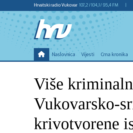
Hrvatski radio Vukovar
107,2 / 104,1 / 95,4 FM
|
Naslovnica
Vijesti
Crna kronika
Više kriminaln
Vukovarsko-sr
krivotvorene i