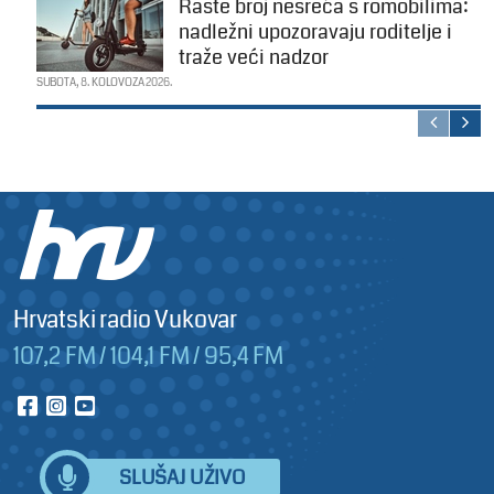
Raste broj nesreća s romobilima:
nadležni upozoravaju roditelje i
traže veći nadzor
SUBOTA, 8. KOLOVOZA 2026.
Hrvatski radio Vukovar
107,2 FM / 104,1 FM / 95,4 FM
SLUŠAJ UŽIVO