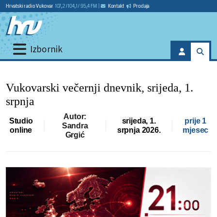
Hrvatski radio Vukovar
107,2 / 104,1 / 95,4 FM
|
Kontakt
Prodaja
Izbornik
Vukovarski večernji dnevnik, srijeda, 1.
srpnja
Autor:
Studio
srijeda, 1.
prije 1
Sandra
online
srpnja 2026.
mjesec
Grgić