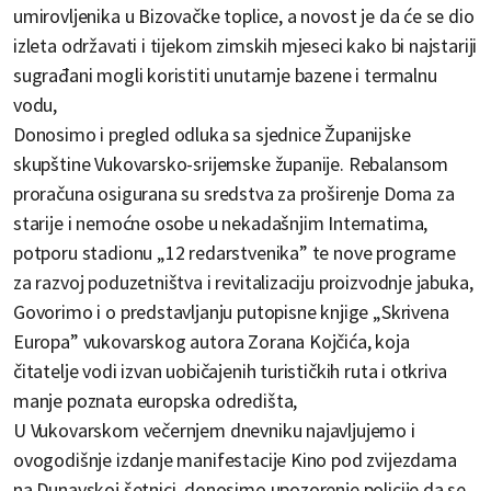
umirovljenika u Bizovačke toplice, a novost je da će se dio
izleta održavati i tijekom zimskih mjeseci kako bi najstariji
sugrađani mogli koristiti unutarnje bazene i termalnu
vodu,
Donosimo i pregled odluka sa sjednice Županijske
skupštine Vukovarsko-srijemske županije. Rebalansom
proračuna osigurana su sredstva za proširenje Doma za
starije i nemoćne osobe u nekadašnjim Internatima,
potporu stadionu „12 redarstvenika” te nove programe
za razvoj poduzetništva i revitalizaciju proizvodnje jabuka,
Govorimo i o predstavljanju putopisne knjige „Skrivena
Europa” vukovarskog autora Zorana Kojčića, koja
čitatelje vodi izvan uobičajenih turističkih ruta i otkriva
manje poznata europska odredišta,
U Vukovarskom večernjem dnevniku najavljujemo i
ovogodišnje izdanje manifestacije Kino pod zvijezdama
na Dunavskoj šetnici, donosimo upozorenje policije da se