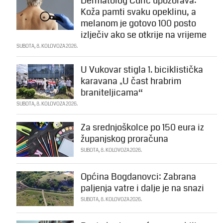
Dermatolog Ćurić upozorava:
Koža pamti svaku opeklinu, a
melanom je gotovo 100 posto
izlječiv ako se otkrije na vrijeme
SUBOTA, 8. KOLOVOZA 2026.
U Vukovar stigla 1. biciklistička
karavana „U čast hrabrim
braniteljicama“
SUBOTA, 8. KOLOVOZA 2026.
Za srednjoškolce po 150 eura iz
županjskog proračuna
SUBOTA, 8. KOLOVOZA 2026.
Općina Bogdanovci: Zabrana
paljenja vatre i dalje je na snazi
SUBOTA, 8. KOLOVOZA 2026.