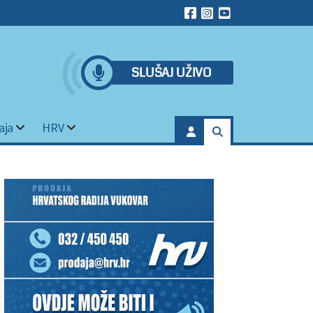
SLUŠAJ UŽIVO
aja
HRV