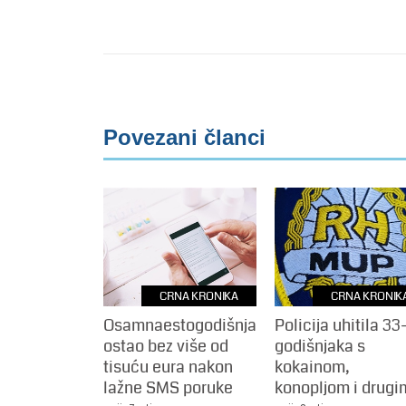
Povezani članci
CRNA KRONIKA
CRNA KRONIK
Osamnaestogodišnjak
Policija uhitila 33
ostao bez više od
godišnjaka s
tisuću eura nakon
kokainom,
lažne SMS poruke
konopljom i drugim