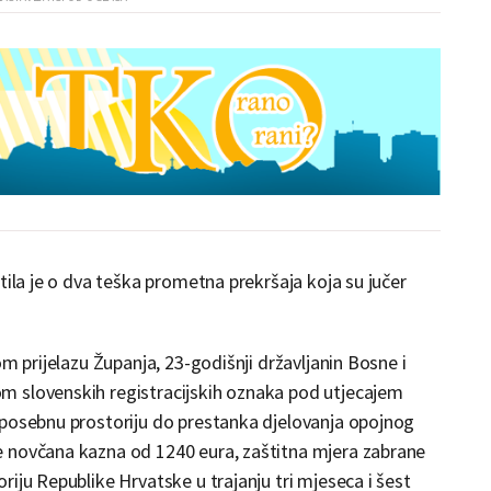
tila je o dva teška prometna prekršaja koja su jučer
om prijelazu Županja, 23-godišnji državljanin Bosne i
m slovenskih registracijskih oznaka pod utjecajem
 posebnu prostoriju do prestanka djelovanja opojnog
e novčana kazna od 1240 eura, zaštitna mjera zabrane
iju Republike Hrvatske u trajanju tri mjeseca i šest