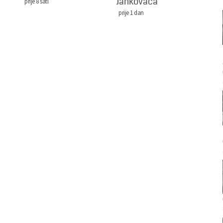
Jankovaca
prije 8 sati
prije 1 dan