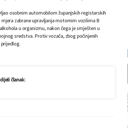
ravljao osobnim automobilom županjskih registarskih
a mjera zabrane upravljanja motornim vozilima B
t alkohola u organizmu, nakon čega je smješten u
pojnog sredstva. Protiv vozača, zbog počinjenih
 prijedlog.
ijeli članak: