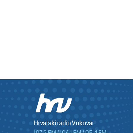
Hrvatski radio Vukovar
107,2 FM / 104,1 FM / 95,4 FM