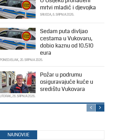
U Osijeku pronađeni
mrtvi mladić i djevojka
SRIJEDA, 8. SRPNJA 2026.
Sedam puta divljao
cestama u Vukovaru,
dobio kaznu od 10.510
eura
PONEDJELJAK, 20. SRPNJA 2026.
Požar u podrumu
osiguravajuće kuće u
središtu Vukovara
UTORAK, 28. SRPNJA 2026.
NAJNOVIJE