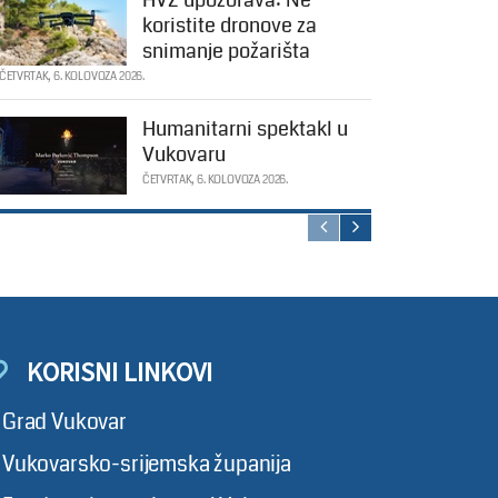
koristite dronove za
snimanje požarišta
ČETVRTAK, 6. KOLOVOZA 2026.
Humanitarni spektakl u
Vukovaru
ČETVRTAK, 6. KOLOVOZA 2026.
KORISNI LINKOVI
Grad Vukovar
Vukovarsko-srijemska županija