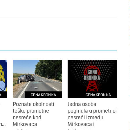
A
CRNA KRONIKA
CRNA KRONIKA
-
Poznate okolnosti
Jedna osoba
teške prometne
poginula u prometnoj
nesreće kod
nesreći između
...
Mirkovaca
Mirkovaca i