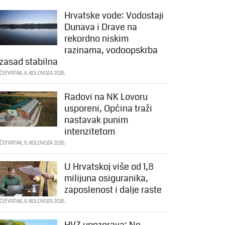
Hrvatske vode: Vodostaji
Dunava i Drave na
rekordno niskim
razinama, vodoopskrba
zasad stabilna
ČETVRTAK, 6. KOLOVOZA 2026.
Radovi na NK Lovoru
usporeni, Općina traži
nastavak punim
intenzitetom
ČETVRTAK, 6. KOLOVOZA 2026.
U Hrvatskoj više od 1,8
milijuna osiguranika,
zaposlenost i dalje raste
ČETVRTAK, 6. KOLOVOZA 2026.
HVZ upozorava: Ne