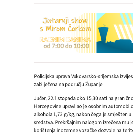
Policijska uprava Vukovarsko-srijemska izvijes
zabilježena na području Županje.
Jučer, 22. listopada oko 15,30 sati na graničn
Hercegovine upravljao je osobnim automobilo
alkohola 1,73 g/kg, nakon čega je smješten u
sredstva. Prekršajnim nalogom izrečena mu j
korištenja inozemne vozačke dozvole na teritor