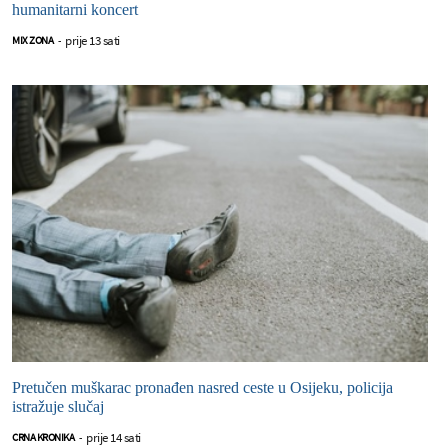
humanitarni koncert
prije 13 sati
MIX ZONA
-
Pretučen muškarac pronađen nasred ceste u Osijeku, policija
istražuje slučaj
prije 14 sati
CRNA KRONIKA
-