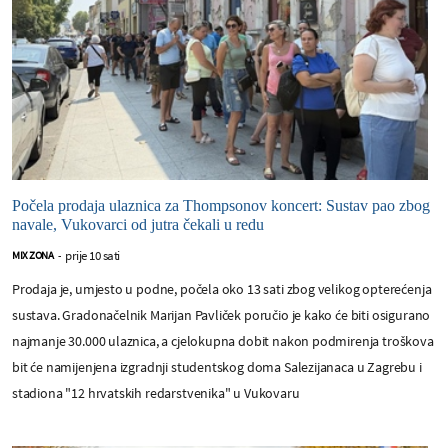
Počela prodaja ulaznica za Thompsonov koncert: Sustav pao zbog
navale, Vukovarci od jutra čekali u redu
prije 10 sati
MIX ZONA
-
Prodaja je, umjesto u podne, počela oko 13 sati zbog velikog opterećenja
sustava. Gradonačelnik Marijan Pavliček poručio je kako će biti osigurano
najmanje 30.000 ulaznica, a cjelokupna dobit nakon podmirenja troškova
bit će namijenjena izgradnji studentskog doma Salezijanaca u Zagrebu i
stadiona "12 hrvatskih redarstvenika" u Vukovaru