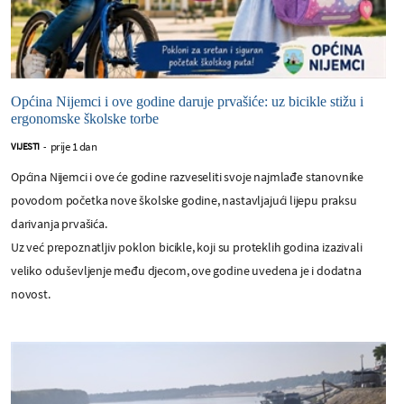
Općina Nijemci i ove godine daruje prvašiće: uz bicikle stižu i
ergonomske školske torbe
prije 1 dan
VIJESTI
-
Općina Nijemci i ove će godine razveseliti svoje najmlađe stanovnike
povodom početka nove školske godine, nastavljajući lijepu praksu
darivanja prvašića.
Uz već prepoznatljiv poklon bicikle, koji su proteklih godina izazivali
veliko oduševljenje među djecom, ove godine uvedena je i dodatna
novost.