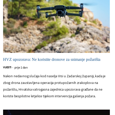
HVZ upozorava: Ne koristite dronove za snimanje požarišta
prije 1 dan
VIJESTI
-
Nakon nedavnog slučaja kod naselja Vrsi u Zadarskoj županiji, kada je
zbog drona zaustavljena operacija protupožarnih zrakoplova na
požarištu, Hrvatska vatrogasna zajednica upozorava građane da ne
koriste bespilotne letjelice tijekom intervencija gašenja požara.