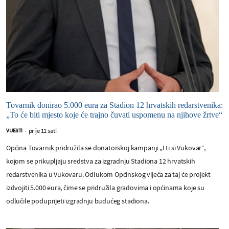
Tovarnik donirao 5.000 eura za Stadion 12 hrvatskih redarstvenika:
„To će biti mjesto koje će trajno čuvati uspomenu na njihove žrtve“
prije 11 sati
VIJESTI
-
Općina Tovarnik pridružila se donatorskoj kampanji „I ti si Vukovar“,
kojom se prikupljaju sredstva za izgradnju Stadiona 12 hrvatskih
redarstvenika u Vukovaru. Odlukom Općinskog vijeća za taj će projekt
izdvojiti 5.000 eura, čime se pridružila gradovima i općinama koje su
odlučile poduprijeti izgradnju budućeg stadiona.