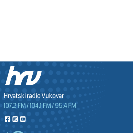
Hrvatski radio Vukovar
107,2 FM / 104,1 FM / 95,4 FM