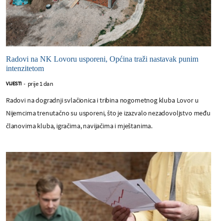
Radovi na NK Lovoru usporeni, Općina traži nastavak punim
intenzitetom
prije 1 dan
VIJESTI
-
Radovi na dogradnji svlačionica i tribina nogometnog kluba Lovor u
Nijemcima trenutačno su usporeni, što je izazvalo nezadovoljstvo među
članovima kluba, igračima, navijačima i mještanima.