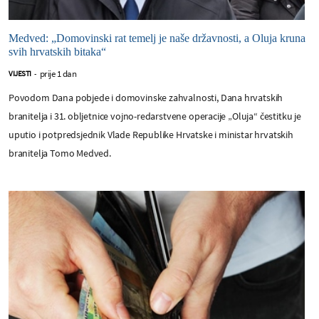
Medved: „Domovinski rat temelj je naše državnosti, a Oluja kruna
svih hrvatskih bitaka“
prije 1 dan
VIJESTI
-
Povodom Dana pobjede i domovinske zahvalnosti, Dana hrvatskih
branitelja i 31. obljetnice vojno-redarstvene operacije „Oluja“ čestitku je
uputio i potpredsjednik Vlade Republike Hrvatske i ministar hrvatskih
branitelja Tomo Medved.