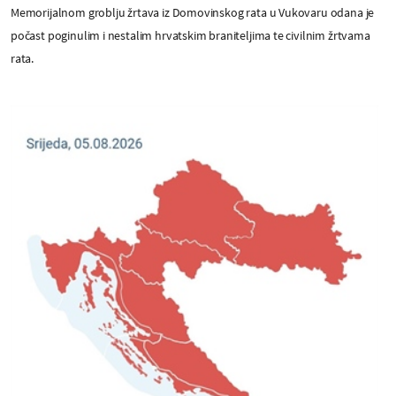
Memorijalnom groblju žrtava iz Domovinskog rata u Vukovaru odana je
počast poginulim i nestalim hrvatskim braniteljima te civilnim žrtvama
rata.