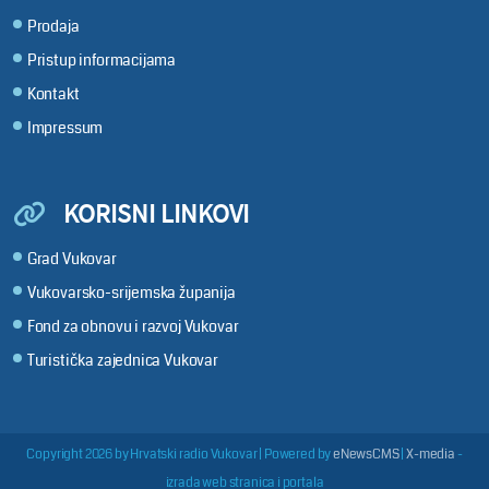
Prodaja
Pristup informacijama
Kontakt
Impressum
KORISNI LINKOVI
Grad Vukovar
Vukovarsko-srijemska županija
Fond za obnovu i razvoj Vukovar
Turistička zajednica Vukovar
Copyright 2026 by Hrvatski radio Vukovar
|
Powered by
eNewsCMS
|
X-media
-
izrada web stranica i portala