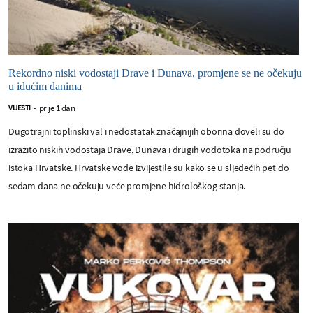
Rekordno niski vodostaji Drave i Dunava, promjene se ne očekuju
u idućim danima
prije 1 dan
VIJESTI
-
Dugotrajni toplinski val i nedostatak značajnijih oborina doveli su do
izrazito niskih vodostaja Drave, Dunava i drugih vodotoka na području
istoka Hrvatske. Hrvatske vode izvijestile su kako se u sljedećih pet do
sedam dana ne očekuju veće promjene hidrološkog stanja.