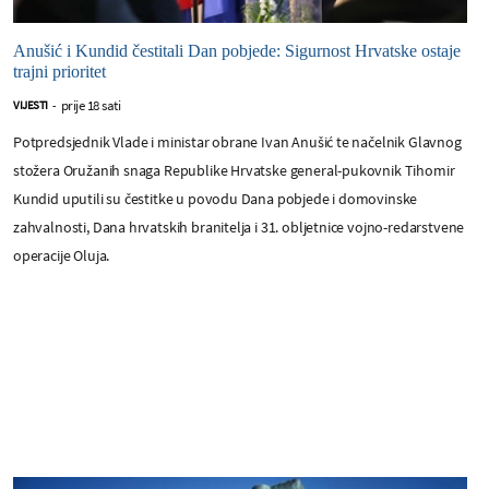
Anušić i Kundid čestitali Dan pobjede: Sigurnost Hrvatske ostaje
trajni prioritet
prije 18 sati
VIJESTI
-
Potpredsjednik Vlade i ministar obrane Ivan Anušić te načelnik Glavnog
stožera Oružanih snaga Republike Hrvatske general-pukovnik Tihomir
Kundid uputili su čestitke u povodu Dana pobjede i domovinske
zahvalnosti, Dana hrvatskih branitelja i 31. obljetnice vojno-redarstvene
operacije Oluja.