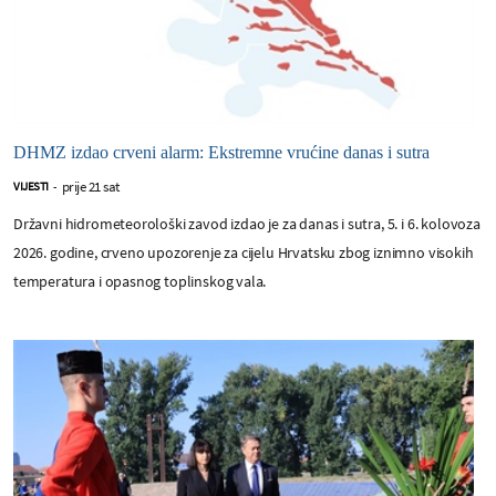
DHMZ izdao crveni alarm: Ekstremne vrućine danas i sutra
prije 21 sat
VIJESTI
-
Državni hidrometeorološki zavod izdao je za danas i sutra, 5. i 6. kolovoza
2026. godine, crveno upozorenje za cijelu Hrvatsku zbog iznimno visokih
temperatura i opasnog toplinskog vala.