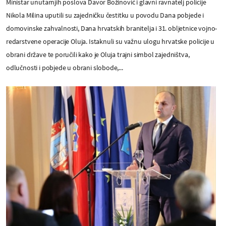
Ministar unutarnjih poslova Davor Božinović i glavni ravnatelj policije
Nikola Milina uputili su zajedničku čestitku u povodu Dana pobjede i
domovinske zahvalnosti, Dana hrvatskih branitelja i 31. obljetnice vojno-
redarstvene operacije Oluja. Istaknuli su važnu ulogu hrvatske policije u
obrani države te poručili kako je Oluja trajni simbol zajedništva,
odlučnosti i pobjede u obrani slobode,...