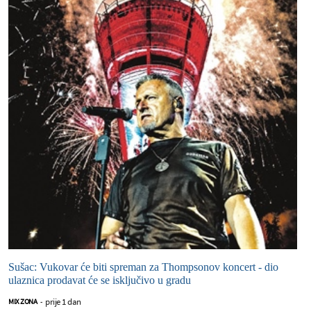
Sušac: Vukovar će biti spreman za Thompsonov koncert - dio
ulaznica prodavat će se isključivo u gradu
prije 1 dan
MIX ZONA
-