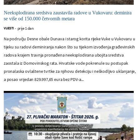
Neeksplodirana sredstva zaustavila radove u Vukovaru: deminira
se više od 150.000 četvornih metara
prije 1 dan
VIJESTI
-
Na području Desne obale Dunava i starog korita rijeke Vuke u Vukovaru u
tijeku su radovi deminiranja nakon što su tijekom izvođenja građevinskih
radova krajem travnja pronađena neeksplodirana ubojita sredstva
zaostala iz Domovinskog rata. Hrvatske vode pokrenule su postupak
pronalaska ovlaštene tvrtke za njihovu detekciju i neškodljivo uklanjanje,
a posao vrijedan 829.997,65 eura bez PDV-a...