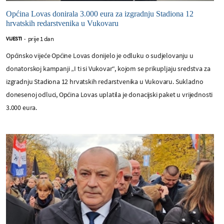
Općina Lovas donirala 3.000 eura za izgradnju Stadiona 12
hrvatskih redarstvenika u Vukovaru
prije 1 dan
VIJESTI
-
Općinsko vijeće Općine Lovas donijelo je odluku o sudjelovanju u
donatorskoj kampanji „I ti si Vukovar“, kojom se prikupljaju sredstva za
izgradnju Stadiona 12 hrvatskih redarstvenika u Vukovaru. Sukladno
donesenoj odluci, Općina Lovas uplatila je donacijski paket u vrijednosti
3.000 eura.