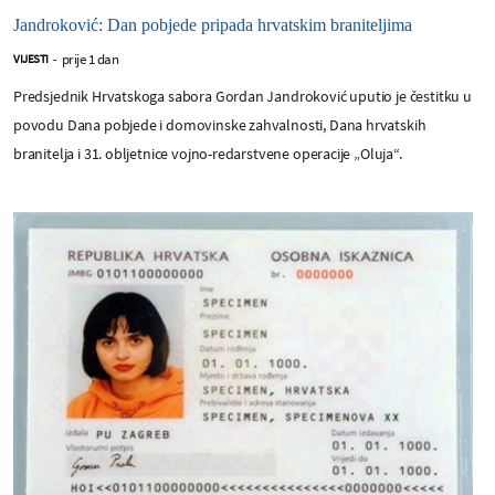
Jandroković: Dan pobjede pripada hrvatskim braniteljima
prije 1 dan
VIJESTI
-
Predsjednik Hrvatskoga sabora Gordan Jandroković uputio je čestitku u
povodu Dana pobjede i domovinske zahvalnosti, Dana hrvatskih
branitelja i 31. obljetnice vojno-redarstvene operacije „Oluja“.