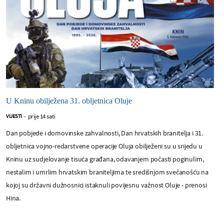
U Kninu obilježena 31. obljetnica Oluje
prije 14 sati
VIJESTI
-
Dan pobjede i domovinske zahvalnosti, Dan hrvatskih branitelja i 31.
obljetnica vojno-redarstvene operacije Oluja obilježeni su u srijedu u
Kninu uz sudjelovanje tisuća građana, odavanjem počasti poginulim,
nestalim i umrlim hrvatskim braniteljima te središnjom svečanošću na
kojoj su državni dužnosnici istaknuli povijesnu važnost Oluje - prenosi
Hina.