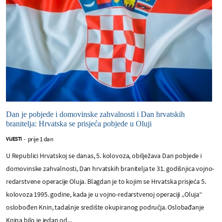
Dan je pobjede i domovinske zahvalnosti i Dan hrvatskih
branitelja: Hrvatska se prisjeća pobjede u Oluji
prije 1 dan
VIJESTI
-
U Republici Hrvatskoj se danas, 5. kolovoza, obilježava Dan pobjede i
domovinske zahvalnosti, Dan hrvatskih branitelja te 31. godišnjica vojno-
redarstvene operacije Oluja. Blagdan je to kojim se Hrvatska prisjeća 5.
kolovoza 1995. godine, kada je u vojno-redarstvenoj operaciji „Oluja“
oslobođen Knin, tadašnje središte okupiranog područja. Oslobađanje
Knina bilo je jedan od...