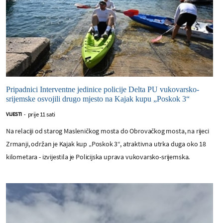
Pripadnici Interventne jedinice policije Delta PU vukovarsko-
srijemske osvojili drugo mjesto na Kajak kupu „Poskok 3“
prije 11 sati
VIJESTI
-
Na relaciji od starog Masleničkog mosta do Obrovačkog mosta, na rijeci
Zrmanji, održan je Kajak kup „Poskok 3“, atraktivna utrka duga oko 18
kilometara - izvijestila je Policijska uprava vukovarsko-srijemska.