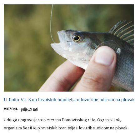
U Iloku VI. Kup hrvatskih branitelja u lovu ribe udicom na plovak
prije 19 sati
MIX ZONA
-
Udruga dragovoljaca i veterana Domovinskog rata, Ogranak Ilok,
organizira šesti Kup hrvatskih branitelja u lovu ribe udicom na plovak.