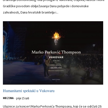
Gradiške povodom obilježavanja Dana pobjede i domovinske
zahvalnosti, Dana hrvatskih branitelja i...
Humanitarni spektakl u Vukovaru
prije 15 sati
MIX ZONA
-
Ulaznice za koncert Marka Perkovića Thompsona, koji će se održati 29.