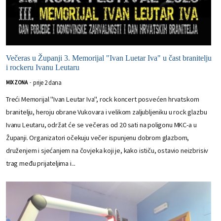
Večeras u Županji 3. Memorijal "Ivan Luetar Iva" u čast branitelju
i rockeru Ivanu Leutaru
prije 2 dana
MIX ZONA
-
Treći Memorijal "Ivan Leutar Iva", rock koncert posvećen hrvatskom
branitelju, heroju obrane Vukovara i velikom zaljubljeniku u rock glazbu
Ivanu Leutaru, održat će se večeras od 20 sati na poligonu MKC-a u
Županji. Organizatori očekuju večer ispunjenu dobrom glazbom,
druženjem i sjećanjem na čovjeka koji je, kako ističu, ostavio neizbrisiv
trag među prijateljima i...