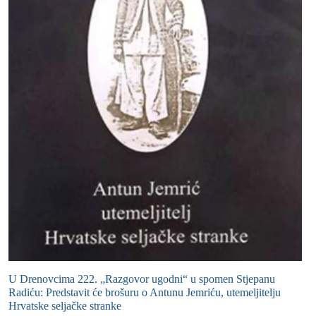
U Drenovcima 222. „Razgovor ugodni“ u spomen Stjepanu
Radiću: Predstavit će brošuru o Antunu Jemriću, utemeljitelju
Hrvatske seljačke stranke