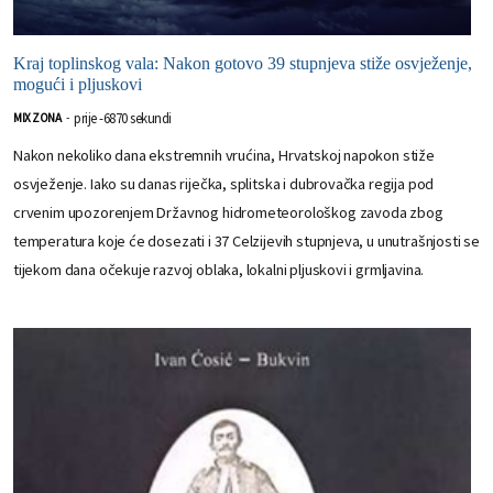
Kraj toplinskog vala: Nakon gotovo 39 stupnjeva stiže osvježenje,
mogući i pljuskovi
prije -6870 sekundi
MIX ZONA
-
Nakon nekoliko dana ekstremnih vrućina, Hrvatskoj napokon stiže
osvježenje. Iako su danas riječka, splitska i dubrovačka regija pod
crvenim upozorenjem Državnog hidrometeorološkog zavoda zbog
temperatura koje će dosezati i 37 Celzijevih stupnjeva, u unutrašnjosti se
tijekom dana očekuje razvoj oblaka, lokalni pljuskovi i grmljavina.