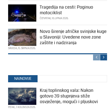
Tragedija na cesti: Poginuo
motociklist
ČETVRTAK, 18. LIPNJA 2026.
Novo širenje afričke svinjske kuge
u Slavoniji: Uvedene nove zone
zaštite i nadziranja
SRIJEDA, 15. SRPNJA 2026.
NAJNOVIJE
Kraj toplinskog vala: Nakon
gotovo 39 stupnjeva stiže
osvježenje, mogući i pljuskovi
PETAK, 7. KOLOVOZA 2026.