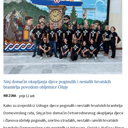
Sinj domaćin okupljanja djece poginulih i nestalih hrvatskih
branitelja povodom obljetnice Oluje
prije 11 sati
MIX ZONA
-
Kako su izvijestili iz Udruge djece poginulih i nestalih hrvatskih branitelja
Domovinskog rata, Sinj je bio domaćin četverodnevnog okupljanja djece
i članova obitelji poginulih, smrtno stradalih, nestalih i umrlih hrvatskih
branitelja Domovinskog rata pristiglih iz Vukovara, Osijeka, Našica i Nove