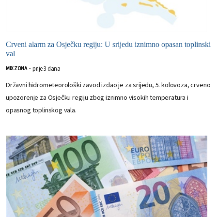
Crveni alarm za Osječku regiju: U srijedu iznimno opasan toplinski
val
prije 3 dana
MIX ZONA
-
Državni hidrometeorološki zavod izdao je za srijedu, 5. kolovoza, crveno
upozorenje za Osječku regiju zbog iznimno visokih temperatura i
opasnog toplinskog vala.