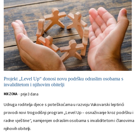
Projekt „Level Up“ donosi novu podršku odraslim osobama s
invaliditetom i njihovim obitelji
prije 3 dana
MIX ZONA
-
Udruga roditelja djece s poteškoćama u razvoju Vukovarski leptirići
provodi novi trogodišnji program „Level Up – osnaživanje kroz podršku i
radne vještine“, namijenjen odraslim osobama s invaliditetom i članovima
njihovih obitelji.