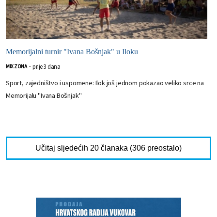
Memorijalni turnir "Ivana Bošnjak" u Iloku
prije 3 dana
MIX ZONA
-
Sport, zajedništvo i uspomene: Ilok još jednom pokazao veliko srce na
Memorijalu "Ivana Bošnjak"
Učitaj sljedećih 20 članaka (306 preostalo)