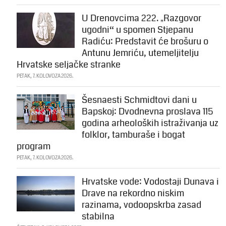
U Drenovcima 222. „Razgovor
ugodni“ u spomen Stjepanu
Radiću: Predstavit će brošuru o
Antunu Jemriću, utemeljitelju
Hrvatske seljačke stranke
PETAK, 7. KOLOVOZA 2026.
Šesnaesti Schmidtovi dani u
Bapskoj: Dvodnevna proslava 115
godina arheoloških istraživanja uz
folklor, tamburaše i bogat
program
PETAK, 7. KOLOVOZA 2026.
Hrvatske vode: Vodostaji Dunava i
Drave na rekordno niskim
razinama, vodoopskrba zasad
stabilna