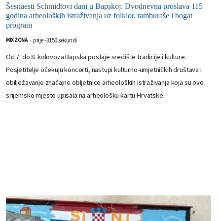
Šesnaesti Schmidtovi dani u Bapskoj: Dvodnevna proslava 115
godina arheoloških istraživanja uz folklor, tamburaše i bogat
program
prije -3150 sekundi
MIX ZONA
-
Od 7. do 8. kolovoza Bapska postaje središte tradicije i kulture.
Posjetitelje očekuju koncerti, nastupi kulturno-umjetničkih društava i
obilježavanje značajne obljetnice arheoloških istraživanja koja su ovo
srijemsko mjesto upisala na arheološku kartu Hrvatske