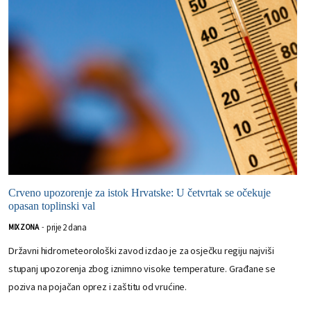
Crveno upozorenje za istok Hrvatske: U četvrtak se očekuje
opasan toplinski val
prije 2 dana
MIX ZONA
-
Državni hidrometeorološki zavod izdao je za osječku regiju najviši
stupanj upozorenja zbog iznimno visoke temperature. Građane se
poziva na pojačan oprez i zaštitu od vrućine.