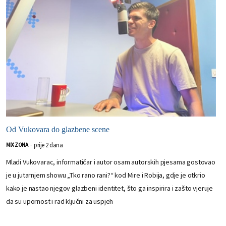
Od Vukovara do glazbene scene
prije 2 dana
MIX ZONA
-
Mladi Vukovarac, informatičar i autor osam autorskih pjesama gostovao
je u jutarnjem showu „Tko rano rani?“ kod Mire i Robija, gdje je otkrio
kako je nastao njegov glazbeni identitet, što ga inspirira i zašto vjeruje
da su upornost i rad ključni za uspjeh