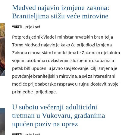
Medved najavio izmjene zakona:
Braniteljima stižu veće mirovine
prije 7 sati
VIJESTI
-
Potpredsjednik Vlade i ministar hrvatskih branitelja
Tomo Medved najavio je kako će prijedlozi izmjena
Zakona o hrvatskim braniteljima te Zakona o djelatnim
vojnim osobama i ovlaštenim službenim osobama u
petak biti upućeni u javno savjetovanje. Cilj izmjena je
povećanje braniteljskih mirovina, a svi zainteresirani
moći će prije saborske rasprave u rujnu dostaviti svoje
primjedbe i prijedloge.
U subotu večernji adulticidni
tretman u Vukovaru, građanima
upućen poziv na oprez
prije 8 sati
VIJESTI
-