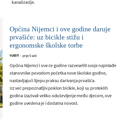
kanalizacije.
Općina Nijemci i ove godine daruje
prvašiće: uz bicikle stižu i
ergonomske školske torbe
prije 5 sati
VIJESTI
-
Općina Nijemci i ove će godine razveseliti svoje najmlađe
stanovnike povodom početka nove školske godine,
nastavljajući lijepu praksu darivanja prvašića.
Uz već prepoznatljiv poklon bicikle, koji su proteklih
godina izazivali veliko oduševljenje među djecom, ove
godine uvedena je i dodatna novost.