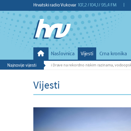
Hrvatski radio Vukovar
107,2 / 104,1 / 95,4 FM
|
Naslovnica
Vijesti
Crna kronika
de: Vodostaji Dunava i Drave na rekordno niskim razinama, vodoopskrba zasa
Najnovije vijesti
Vijesti