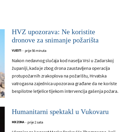
HVZ upozorava: Ne koristite
dronove za snimanje požarišta
prije 56 minuta
VIJESTI
-
Nakon nedavnog slučaja kod naselja Vrsi u Zadarskoj
županiji, kada je zbog drona zaustavljena operacija
protupožarnih zrakoplova na požarištu, Hrvatska
vatrogasna zajednica upozorava građane da ne koriste
bespilotne letjelice tijekom intervencija gašenja požara.
Humanitarni spektakl u Vukovaru
prije 2 sata
MIX ZONA
-
Ulaznice za koncert Marka Perkovića Thompsona, koji