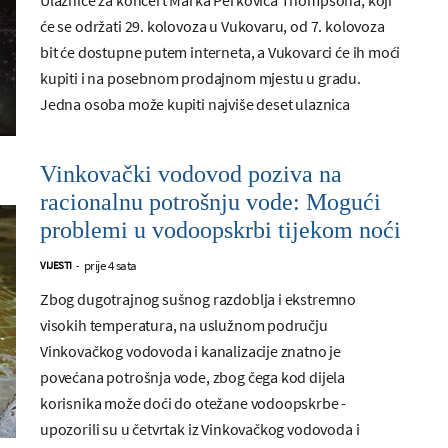
će se održati 29. kolovoza u Vukovaru, od 7. kolovoza
bit će dostupne putem interneta, a Vukovarci će ih moći
kupiti i na posebnom prodajnom mjestu u gradu.
Jedna osoba može kupiti najviše deset ulaznica
Vinkovački vodovod poziva na
racionalnu potrošnju vode: Mogući
problemi u vodoopskrbi tijekom noći
prije 4 sata
VIJESTI
-
Zbog dugotrajnog sušnog razdoblja i ekstremno
visokih temperatura, na uslužnom području
Vinkovačkog vodovoda i kanalizacije znatno je
povećana potrošnja vode, zbog čega kod dijela
korisnika može doći do otežane vodoopskrbe -
upozorili su u četvrtak iz Vinkovačkog vodovoda i