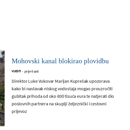
Mohovski kanal blokirao plovidbu
prije 6 sati
VIJESTI
-
Direktor Luke Vukovar Marijan Kuprešak upozorava
kako bi nastavak niskog vodostaja mogao prouzročiti
gubitak prihoda od oko 800 tisuća eura te natjerati dio
poslovnih partnera na skuplji željeznički i cestovni
prijevoz