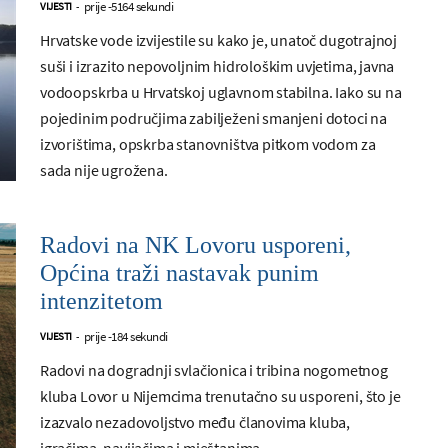
prije -5164 sekundi
VIJESTI
-
Hrvatske vode izvijestile su kako je, unatoč dugotrajnoj
suši i izrazito nepovoljnim hidrološkim uvjetima, javna
vodoopskrba u Hrvatskoj uglavnom stabilna. Iako su na
pojedinim područjima zabilježeni smanjeni dotoci na
izvorištima, opskrba stanovništva pitkom vodom za
sada nije ugrožena.
Radovi na NK Lovoru usporeni,
Općina traži nastavak punim
intenzitetom
prije -184 sekundi
VIJESTI
-
Radovi na dogradnji svlačionica i tribina nogometnog
kluba Lovor u Nijemcima trenutačno su usporeni, što je
izazvalo nezadovoljstvo među članovima kluba,
igračima, navijačima i mještanima.