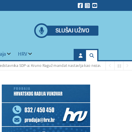
SLUŠAJ UŽIVO
aja
HRV
ka SDP-a: Kruno Raguž mandat nastavlja kao nezavisni vijećnik