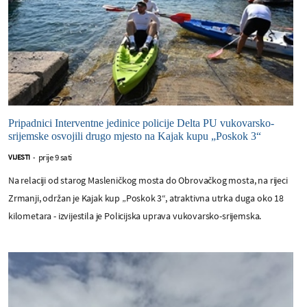
Pripadnici Interventne jedinice policije Delta PU vukovarsko-
srijemske osvojili drugo mjesto na Kajak kupu „Poskok 3“
prije 9 sati
VIJESTI
-
Na relaciji od starog Masleničkog mosta do Obrovačkog mosta, na rijeci
Zrmanji, održan je Kajak kup „Poskok 3“, atraktivna utrka duga oko 18
kilometara - izvijestila je Policijska uprava vukovarsko-srijemska.