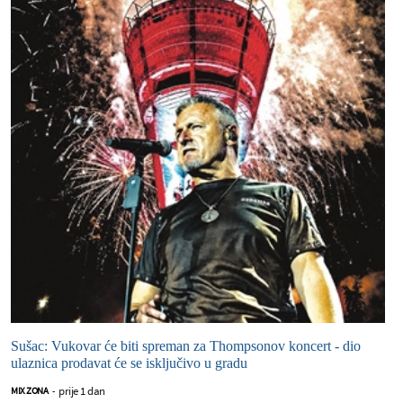
Sušac: Vukovar će biti spreman za Thompsonov koncert - dio
ulaznica prodavat će se isključivo u gradu
prije 1 dan
MIX ZONA
-