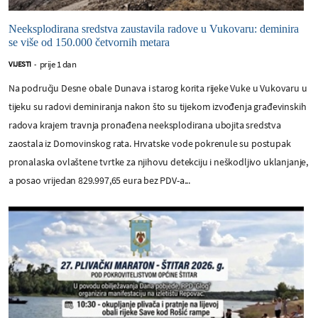
Neeksplodirana sredstva zaustavila radove u Vukovaru: deminira
se više od 150.000 četvornih metara
prije 1 dan
VIJESTI
-
Na području Desne obale Dunava i starog korita rijeke Vuke u Vukovaru u
tijeku su radovi deminiranja nakon što su tijekom izvođenja građevinskih
radova krajem travnja pronađena neeksplodirana ubojita sredstva
zaostala iz Domovinskog rata. Hrvatske vode pokrenule su postupak
pronalaska ovlaštene tvrtke za njihovu detekciju i neškodljivo uklanjanje,
a posao vrijedan 829.997,65 eura bez PDV-a...