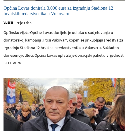
Općina Lovas donirala 3.000 eura za izgradnju Stadiona 12
hrvatskih redarstvenika u Vukovaru
prije 1 dan
VIJESTI
-
Općinsko vijeće Općine Lovas donijelo je odluku o sudjelovanju u
donatorskoj kampanji „I ti si Vukovar“, kojom se prikupljaju sredstva za
izgradnju Stadiona 12 hrvatskih redarstvenika u Vukovaru. Sukladno
donesenoj odluci, Općina Lovas uplatila je donacijski paket u vrijednosti
3.000 eura.