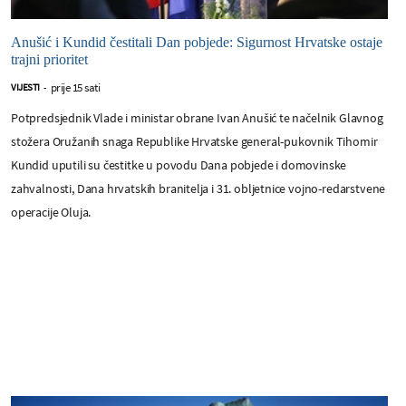
Anušić i Kundid čestitali Dan pobjede: Sigurnost Hrvatske ostaje
trajni prioritet
prije 15 sati
VIJESTI
-
Potpredsjednik Vlade i ministar obrane Ivan Anušić te načelnik Glavnog
stožera Oružanih snaga Republike Hrvatske general-pukovnik Tihomir
Kundid uputili su čestitke u povodu Dana pobjede i domovinske
zahvalnosti, Dana hrvatskih branitelja i 31. obljetnice vojno-redarstvene
operacije Oluja.