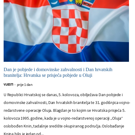
Dan je pobjede i domovinske zahvalnosti i Dan hrvatskih
branitelja: Hrvatska se prisjeća pobjede u Oluji
prije 1 dan
VIJESTI
-
U Republici Hrvatskoj se danas, 5. kolovoza, obilježava Dan pobjede i
domovinske zahvalnosti, Dan hrvatskih branitelja te 31. godišnjica vojno-
redarstvene operacije Oluja. Blagdan je to kojim se Hrvatska prisjeća 5.
kolovoza 1995. godine, kada je u vojno-redarstvenoj operaciji „Oluja“
oslobođen Knin, tadašnje središte okupiranog područja. Oslobađanje
Knina bilo je jedan od...