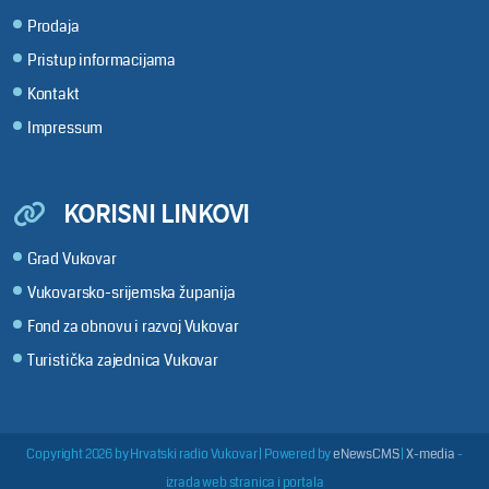
Prodaja
Pristup informacijama
Kontakt
Impressum
KORISNI LINKOVI
Grad Vukovar
Vukovarsko-srijemska županija
Fond za obnovu i razvoj Vukovar
Turistička zajednica Vukovar
Copyright 2026 by Hrvatski radio Vukovar
|
Powered by
eNewsCMS
|
X-media
-
izrada web stranica i portala