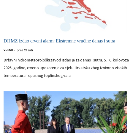
DHMZ izdao crveni alarm: Ekstremne vrućine danas i sutra
prije 19 sati
VIJESTI
-
Državni hidrometeorološki zavod izdao je za danas i sutra, 5. i 6. kolovoza
2026. godine, crveno upozorenje za cijelu Hrvatsku zbog iznimno visokih
temperatura i opasnog toplinskog vala.