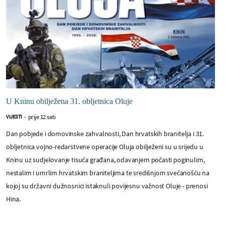
U Kninu obilježena 31. obljetnica Oluje
prije 12 sati
VIJESTI
-
Dan pobjede i domovinske zahvalnosti, Dan hrvatskih branitelja i 31.
obljetnica vojno-redarstvene operacije Oluja obilježeni su u srijedu u
Kninu uz sudjelovanje tisuća građana, odavanjem počasti poginulim,
nestalim i umrlim hrvatskim braniteljima te središnjom svečanošću na
kojoj su državni dužnosnici istaknuli povijesnu važnost Oluje - prenosi
Hina.