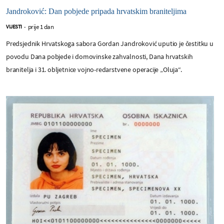
Jandroković: Dan pobjede pripada hrvatskim braniteljima
prije 1 dan
VIJESTI
-
Predsjednik Hrvatskoga sabora Gordan Jandroković uputio je čestitku u
povodu Dana pobjede i domovinske zahvalnosti, Dana hrvatskih
branitelja i 31. obljetnice vojno-redarstvene operacije „Oluja“.