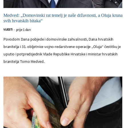
Medved: „Domovinski rat temelj je naše državnosti, a Oluja kruna
svih hrvatskih bitaka“
prije 1 dan
VIJESTI
-
Povodom Dana pobjede i domovinske zahvalnosti, Dana hrvatskih
branitelja i 31. obljetnice vojno-redarstvene operacije „Oluja“ čestitku je
uputio i potpredsjednik Vlade Republike Hrvatske i ministar hrvatskih
branitelja Tomo Medved.