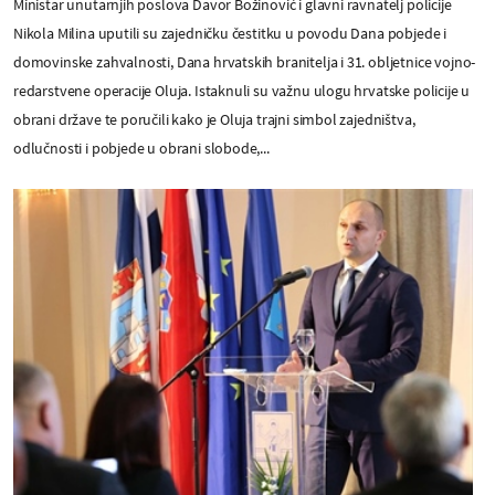
Ministar unutarnjih poslova Davor Božinović i glavni ravnatelj policije
Nikola Milina uputili su zajedničku čestitku u povodu Dana pobjede i
domovinske zahvalnosti, Dana hrvatskih branitelja i 31. obljetnice vojno-
redarstvene operacije Oluja. Istaknuli su važnu ulogu hrvatske policije u
obrani države te poručili kako je Oluja trajni simbol zajedništva,
odlučnosti i pobjede u obrani slobode,...