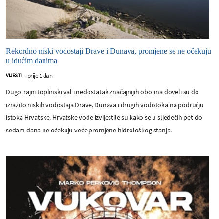
Rekordno niski vodostaji Drave i Dunava, promjene se ne očekuju
u idućim danima
prije 1 dan
VIJESTI
-
Dugotrajni toplinski val i nedostatak značajnijih oborina doveli su do
izrazito niskih vodostaja Drave, Dunava i drugih vodotoka na području
istoka Hrvatske. Hrvatske vode izvijestile su kako se u sljedećih pet do
sedam dana ne očekuju veće promjene hidrološkog stanja.