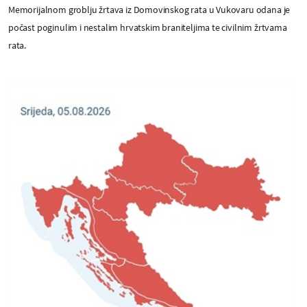
Memorijalnom groblju žrtava iz Domovinskog rata u Vukovaru odana je
počast poginulim i nestalim hrvatskim braniteljima te civilnim žrtvama
rata.