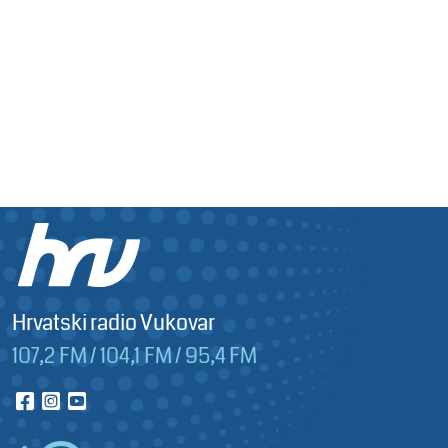
Hrvatski radio Vukovar
107,2 FM / 104,1 FM / 95,4 FM