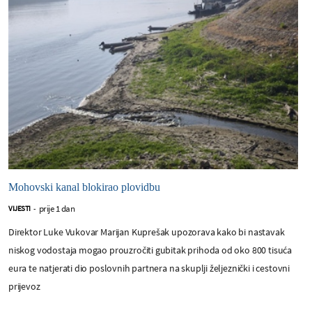
Mohovski kanal blokirao plovidbu
prije 1 dan
VIJESTI
-
Direktor Luke Vukovar Marijan Kuprešak upozorava kako bi nastavak
niskog vodostaja mogao prouzročiti gubitak prihoda od oko 800 tisuća
eura te natjerati dio poslovnih partnera na skuplji željeznički i cestovni
prijevoz