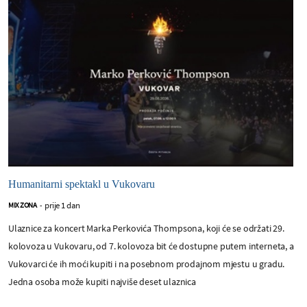
Humanitarni spektakl u Vukovaru
prije 1 dan
MIX ZONA
-
Ulaznice za koncert Marka Perkovića Thompsona, koji će se održati 29.
kolovoza u Vukovaru, od 7. kolovoza bit će dostupne putem interneta, a
Vukovarci će ih moći kupiti i na posebnom prodajnom mjestu u gradu.
Jedna osoba može kupiti najviše deset ulaznica