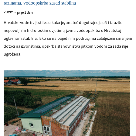
razinama, vodoopskrba zasad stabilna
prije 1 dan
VIJESTI
-
Hrvatske vode izvijestile su kako je, unatoč dugotrajnoj suši i izrazito
nepovoljnim hidrološkim uvjetima, javna vodoopskrba u Hrvatskoj
uglavnom stabilna. Iako su na pojedinim područjima zabilježeni smanjeni
dotoci na izvorištima, opskrba stanovništva pitkom vodom za sada nije
ugrožena.