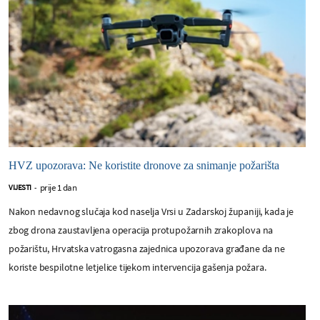
HVZ upozorava: Ne koristite dronove za snimanje požarišta
prije 1 dan
VIJESTI
-
Nakon nedavnog slučaja kod naselja Vrsi u Zadarskoj županiji, kada je
zbog drona zaustavljena operacija protupožarnih zrakoplova na
požarištu, Hrvatska vatrogasna zajednica upozorava građane da ne
koriste bespilotne letjelice tijekom intervencija gašenja požara.