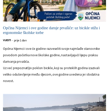
Općina Nijemci i ove godine daruje prvašiće: uz bicikle stižu i
ergonomske školske torbe
prije 1 dan
VIJESTI
-
Općina Nijemci i ove će godine razveseliti svoje najmlađe stanovnike
povodom početka nove školske godine, nastavljajući lijepu praksu
darivanja prvašića.
Uz već prepoznatljiv poklon bicikle, koji su proteklih godina izazivali
veliko oduševljenje među djecom, ove godine uvedena je i dodatna
novost.