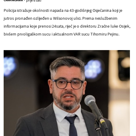
Policija istražuje okolnosti napada na 43-godišnjeg Osječanina koji je
jutros pronađen ozlijeđen u Wilsonovoj ulici. Prema neslužbenim
informacijama koje prenosi 24sata, riječ je o direktoru Zračne luke Osijek,
bivšem prvoligaškom sucu i aktualnom VAR sucu Tihomiru Pejinu.