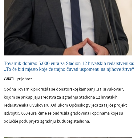
Tovarnik donirao 5.000 eura za Stadion 12 hrvatskih redarstvenika:
„To će biti mjesto koje će trajno čuvati uspomenu na njihove žrtve“
prije 8 sati
VIJESTI
-
Općina Tovarnik pridružila se donatorskoj kampanji „I ti si Vukovar“,
kojom se prikupljaju sredstva za izgradnju Stadiona 12 hrvatskih
redarstvenika u Vukovaru. Odlukom Općinskog vijeća za taj će projekt
izdvojiti 5.000 eura, čime se pridružila gradovima i općinama koje su
odlučile poduprijeti izgradnju budućeg stadiona.