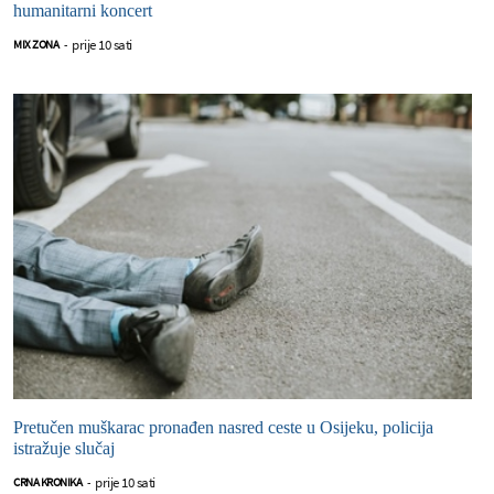
humanitarni koncert
prije 10 sati
MIX ZONA
-
Pretučen muškarac pronađen nasred ceste u Osijeku, policija
istražuje slučaj
prije 10 sati
CRNA KRONIKA
-