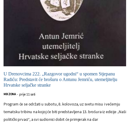
U Drenovcima 222. „Razgovor ugodni“ u spomen Stjepanu
Radiću: Predstavit će brošuru o Antunu Jemriću, utemeljitelju
Hrvatske seljačke stranke
prije 11 sati
MIX ZONA
-
Program će se održati u subotu, 8. kolovoza, uz svetu misu i večernju
tematsku tribinu na kojoj će biti predstavljena 13. brošura iz edicije „Naši
politički prvaci“, a svi sudionici dobit će primjerak na dar