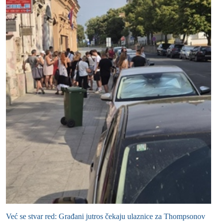
Već se stvar red: Građani jutros čekaju ulaznice za Thompsonov