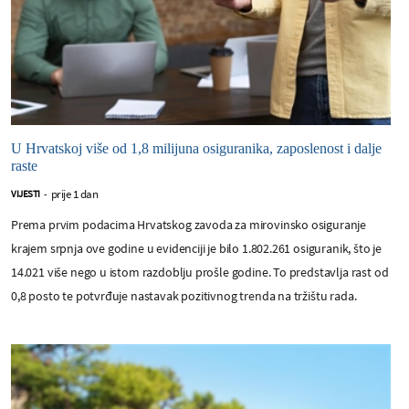
U Hrvatskoj više od 1,8 milijuna osiguranika, zaposlenost i dalje
raste
prije 1 dan
VIJESTI
-
Prema prvim podacima Hrvatskog zavoda za mirovinsko osiguranje
krajem srpnja ove godine u evidenciji je bilo 1.802.261 osiguranik, što je
14.021 više nego u istom razdoblju prošle godine. To predstavlja rast od
0,8 posto te potvrđuje nastavak pozitivnog trenda na tržištu rada.