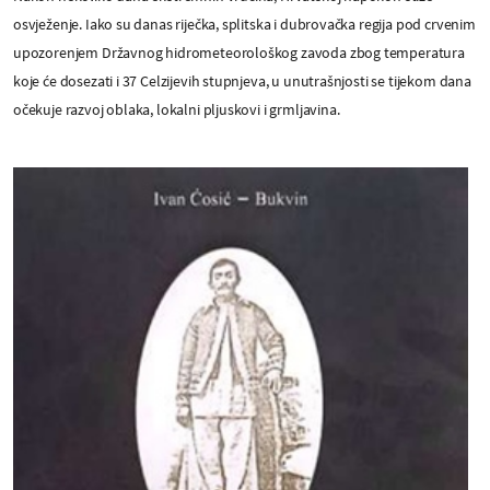
osvježenje. Iako su danas riječka, splitska i dubrovačka regija pod crvenim
upozorenjem Državnog hidrometeorološkog zavoda zbog temperatura
koje će dosezati i 37 Celzijevih stupnjeva, u unutrašnjosti se tijekom dana
očekuje razvoj oblaka, lokalni pljuskovi i grmljavina.