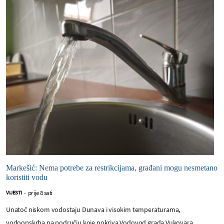
Markešić: Nema potrebe za restrikcijama, građani mogu nesmetano
koristiti vodu
prije 8 sati
VIJESTI
-
Unatoč niskom vodostaju Dunava i visokim temperaturama,
vodoopskrba na području koje pokriva Vodovod grada Vukovara