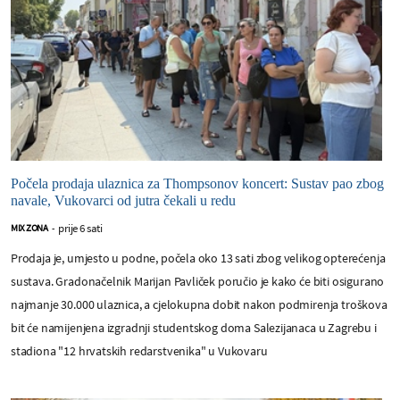
Počela prodaja ulaznica za Thompsonov koncert: Sustav pao zbog
navale, Vukovarci od jutra čekali u redu
prije 6 sati
MIX ZONA
-
Prodaja je, umjesto u podne, počela oko 13 sati zbog velikog opterećenja
sustava. Gradonačelnik Marijan Pavliček poručio je kako će biti osigurano
najmanje 30.000 ulaznica, a cjelokupna dobit nakon podmirenja troškova
bit će namijenjena izgradnji studentskog doma Salezijanaca u Zagrebu i
stadiona "12 hrvatskih redarstvenika" u Vukovaru