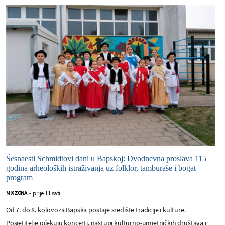
Šesnaesti Schmidtovi dani u Bapskoj: Dvodnevna proslava 115
godina arheoloških istraživanja uz folklor, tamburaše i bogat
program
prije 11 sati
MIX ZONA
-
Od 7. do 8. kolovoza Bapska postaje središte tradicije i kulture.
Posjetitelje očekuju koncerti, nastupi kulturno-umjetničkih društava i