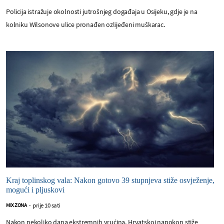
Policija istražuje okolnosti jutrošnjeg događaja u Osijeku, gdje je na
kolniku Wilsonove ulice pronađen ozlijeđeni muškarac.
Kraj toplinskog vala: Nakon gotovo 39 stupnjeva stiže osvježenje,
mogući i pljuskovi
prije 10 sati
MIX ZONA
-
Nakon nekoliko dana ekstremnih vrućina, Hrvatskoj napokon stiže