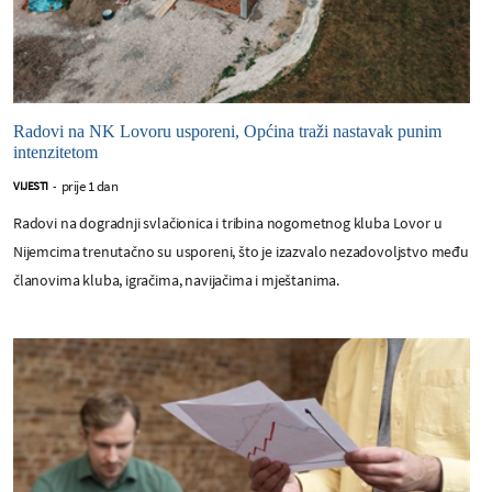
Radovi na NK Lovoru usporeni, Općina traži nastavak punim
intenzitetom
prije 1 dan
VIJESTI
-
Radovi na dogradnji svlačionica i tribina nogometnog kluba Lovor u
Nijemcima trenutačno su usporeni, što je izazvalo nezadovoljstvo među
članovima kluba, igračima, navijačima i mještanima.