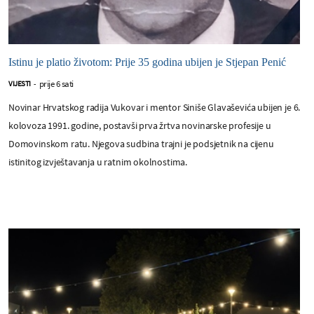
Istinu je platio životom: Prije 35 godina ubijen je Stjepan Penić
prije 6 sati
VIJESTI
-
Novinar Hrvatskog radija Vukovar i mentor Siniše Glavaševića ubijen je 6.
kolovoza 1991. godine, postavši prva žrtva novinarske profesije u
Domovinskom ratu. Njegova sudbina trajni je podsjetnik na cijenu
istinitog izvještavanja u ratnim okolnostima.