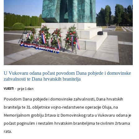
U Vukovaru odana počast povodom Dana pobjede i domovinske
zahvalnosti te Dana hrvatskih branitelja
prije 1 dan
VIJESTI
-
Povodom Dana pobjede i domovinske zahvalnosti, Dana hrvatskih
branitelja te 31. obljetnice vojno-redarstvene operacije Oluja, na
Memorijalnom groblju žrtava iz Domovinskog rata u Vukovaru odana je
počast poginulim i nestalim hrvatskim braniteljima te civilnim žrtvama
rata.