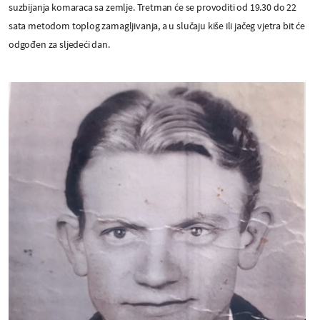
suzbijanja komaraca sa zemlje. Tretman će se provoditi od 19.30 do 22
sata metodom toplog zamagljivanja, a u slučaju kiše ili jačeg vjetra bit će
odgođen za sljedeći dan.