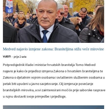
Medved najavio izmjene zakona: Braniteljima stižu veće mirovine
prije 2 sata
VIJESTI
-
Potpredsjednik Vlade i ministar hrvatskih branitelja Tomo Medved
najavio je kako će prijedlozi izmjena Zakona o hrvatskim braniteljima te
Zakona o djelatnim vojnim osobama i ovlaštenim službenim osobama u
petak biti upućeni u javno savjetovanje. Cilj izmjena je povećanje
braniteljskih mirovina, a svi zainteresirani moći će prije saborske rasprave
u rujnu dostaviti svoje primjedbe i prijedloge.