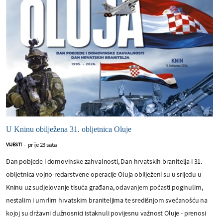
U Kninu obilježena 31. obljetnica Oluje
prije 23 sata
VIJESTI
-
Dan pobjede i domovinske zahvalnosti, Dan hrvatskih branitelja i 31.
obljetnica vojno-redarstvene operacije Oluja obilježeni su u srijedu u
Kninu uz sudjelovanje tisuća građana, odavanjem počasti poginulim,
nestalim i umrlim hrvatskim braniteljima te središnjom svečanošću na
kojoj su državni dužnosnici istaknuli povijesnu važnost Oluje - prenosi