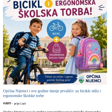
Općina Nijemci i ove godine daruje prvašiće: uz bicikle stižu i
ergonomske školske torbe
prije 1 sat
VIJESTI
-
Općina Nijemci i ove će godine razveseliti svoje najmlađe stanovnike