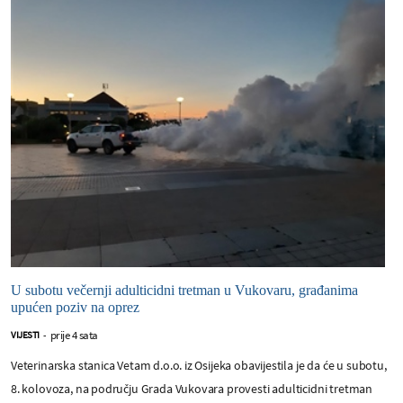
U subotu večernji adulticidni tretman u Vukovaru, građanima
upućen poziv na oprez
prije 4 sata
VIJESTI
-
Veterinarska stanica Vetam d.o.o. iz Osijeka obavijestila je da će u subotu,
8. kolovoza, na području Grada Vukovara provesti adulticidni tretman