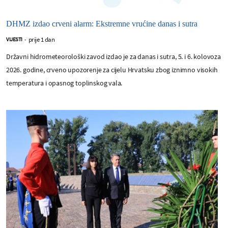
DHMZ izdao crveni alarm: Ekstremne vrućine danas i sutra
prije 1 dan
VIJESTI
-
Državni hidrometeorološki zavod izdao je za danas i sutra, 5. i 6. kolovoza
2026. godine, crveno upozorenje za cijelu Hrvatsku zbog iznimno visokih
temperatura i opasnog toplinskog vala.