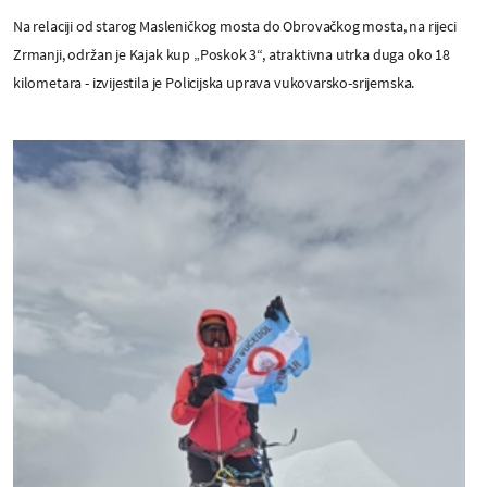
Na relaciji od starog Masleničkog mosta do Obrovačkog mosta, na rijeci
Zrmanji, održan je Kajak kup „Poskok 3“, atraktivna utrka duga oko 18
kilometara - izvijestila je Policijska uprava vukovarsko-srijemska.