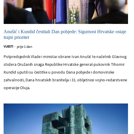
Anušić i Kundid čestitali Dan pobjede: Sigurnost Hrvatske ostaje
trajni prioritet
prije 1 dan
VIJESTI
-
Potpredsjednik Vlade i ministar obrane Ivan Anušić te načelnik Glavnog
stožera Oružanih snaga Republike Hrvatske general-pukovnik Tihomir
Kundid uputili su čestitke u povodu Dana pobjede i domovinske
zahvalnosti, Dana hrvatskih branitelja i 31. obljetnice vojno-redarstvene
operacije Oluja.