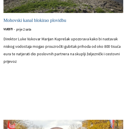
Mohovski kanal blokirao plovidbu
prije 2 sata
VIJESTI
-
Direktor Luke Vukovar Marijan Kuprešak upozorava kako bi nastavak
niskog vodostaja mogao prouzročiti gubitak prihoda od oko 800 tisuća
eura te natjerati dio poslovnih partnera na skuplji željeznički i cestovni
prijevoz