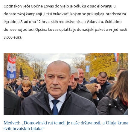
Općinsko vijeće Općine Lovas donijelo je odluku o sudjelovanju u
donatorskoj kampanji „I ti si Vukovar“, kojom se prikupljaju sredstva za
izgradnju Stadiona 12 hrvatskih redarstvenika u Vukovaru. Sukladno
donesenoj odluci, Općina Lovas uplatila je donacijski paket u vrijednosti
3.000 eura.
Medved: „Domovinski rat temelj je naše državnosti, a Oluja kruna
svih hrvatskih bitaka“