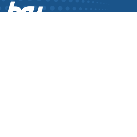
Hrvatski radio Vukovar
107,2 FM / 104,1 FM / 95,4 FM
SLUŠAJ UŽIVO
INFORMACIJE
O nama
Prodaja
Pristup informacijama