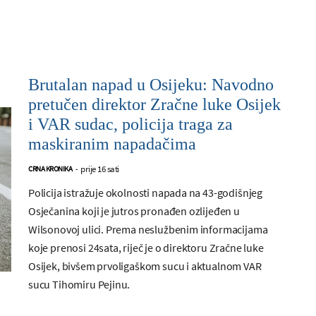
Brutalan napad u Osijeku: Navodno
pretučen direktor Zračne luke Osijek
i VAR sudac, policija traga za
maskiranim napadačima
prije 16 sati
CRNA KRONIKA
-
Policija istražuje okolnosti napada na 43-godišnjeg
Osječanina koji je jutros pronađen ozlijeđen u
Wilsonovoj ulici. Prema neslužbenim informacijama
koje prenosi 24sata, riječ je o direktoru Zračne luke
Osijek, bivšem prvoligaškom sucu i aktualnom VAR
sucu Tihomiru Pejinu.