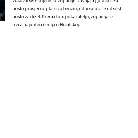
Vukovarsko-srijemske županije izdvajaju gotovo šest
posto prosječne plaće za benzin, odnosno više od šest
posto za dizel. Prema tom pokazatelju, županija je
treća najopterećenija u Hrvatskoj.