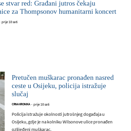
e stvar red: Građani jutros čekaju
nice za Thompsonov humanitarni koncert
prije 18 sati
-
Pretučen muškarac pronađen nasred
ceste u Osijeku, policija istražuje
slučaj
prije 18 sati
CRNA KRONIKA
-
Policija istražuje okolnosti jutrošnjeg događaja u
Osijeku, gdje je na kolniku Wilsonove ulice pronađen
ozlijeđeni muškarac.