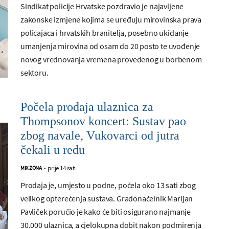
Sindikat policije Hrvatske pozdravio je najavljene
zakonske izmjene kojima se uređuju mirovinska prava
policajaca i hrvatskih branitelja, posebno ukidanje
umanjenja mirovina od osam do 20 posto te uvođenje
novog vrednovanja vremena provedenog u borbenom
sektoru.
Počela prodaja ulaznica za
Thompsonov koncert: Sustav pao
zbog navale, Vukovarci od jutra
čekali u redu
prije 14 sati
MIX ZONA
-
Prodaja je, umjesto u podne, počela oko 13 sati zbog
velikog opterećenja sustava. Gradonačelnik Marijan
Pavliček poručio je kako će biti osigurano najmanje
30.000 ulaznica, a cjelokupna dobit nakon podmirenja