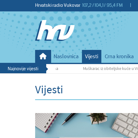
Hrvatski radio Vukovar
107,2 / 104,1 / 95,4 FM
|
Naslovnica
Vijesti
Crna kronika
mjene mirovinskih zakona
Najnovije vijesti
Muškarac iz obiteljske kuće u Vinkovcim
Vijesti