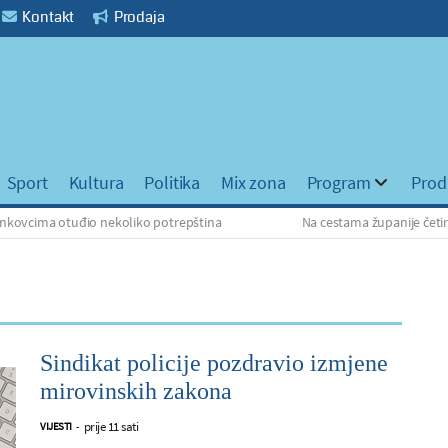
Kontakt
Prodaja
Sport
Kultura
Politika
Mix zona
Program
Prod
a otuđio nekoliko potrepština
Na cestama županije četiri prometne
Sindikat policije pozdravio izmjene
mirovinskih zakona
prije 11 sati
VIJESTI
-