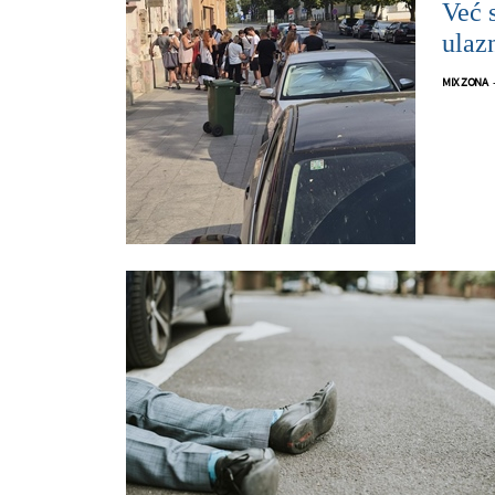
Već s
ulaz
MIX ZONA