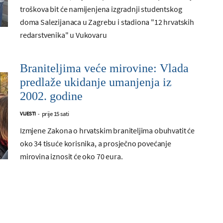
troškova bit će namijenjena izgradnji studentskog
doma Salezijanaca u Zagrebu i stadiona "12 hrvatskih
redarstvenika" u Vukovaru
Braniteljima veće mirovine: Vlada
predlaže ukidanje umanjenja iz
2002. godine
prije 15 sati
VIJESTI
-
Izmjene Zakona o hrvatskim braniteljima obuhvatit će
oko 34 tisuće korisnika, a prosječno povećanje
mirovina iznosit će oko 70 eura.