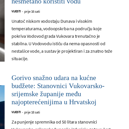
nesmetano koristiti vodu
prije 16 sati
VIJESTI
-
Unatoč niskom vodostaju Dunava i visokim
temperaturama, vodoopskrba na području koje
pokriva Vodovod grada Vukovara trenutačno je
stabilna. U Vodovodu ističu da nema opasnosti od
nestašice vode, a sustav je projektiran i za znatno teže
situacije.
Gorivo snažno udara na kućne
budžete: Stanovnici Vukovarsko-
srijemske županije među
najopterećenijima u Hrvatskoj
prije 18 sati
VIJESTI
-
Za punjenje spremnika od 50 litara stanovnici