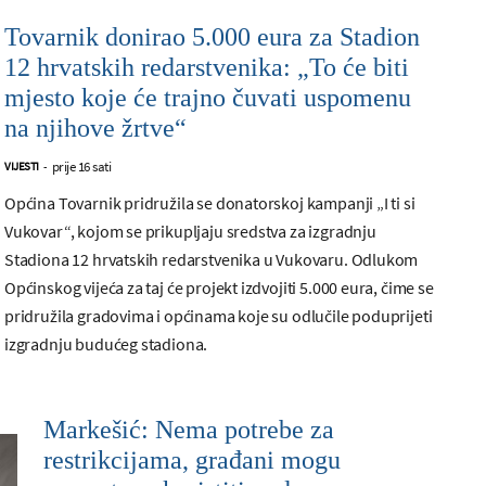
Tovarnik donirao 5.000 eura za Stadion
12 hrvatskih redarstvenika: „To će biti
mjesto koje će trajno čuvati uspomenu
na njihove žrtve“
prije 16 sati
VIJESTI
-
Općina Tovarnik pridružila se donatorskoj kampanji „I ti si
Vukovar“, kojom se prikupljaju sredstva za izgradnju
Stadiona 12 hrvatskih redarstvenika u Vukovaru. Odlukom
Općinskog vijeća za taj će projekt izdvojiti 5.000 eura, čime se
pridružila gradovima i općinama koje su odlučile poduprijeti
izgradnju budućeg stadiona.
Markešić: Nema potrebe za
restrikcijama, građani mogu