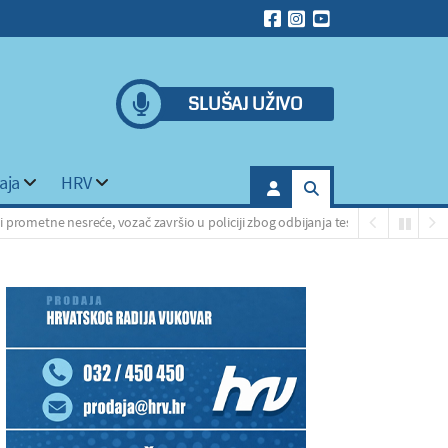
SLUŠAJ UŽIVO
aja
HRV
 nesreće, vozač završio u policiji zbog odbijanja testiranja na droge