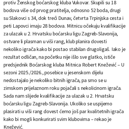
protiv Ženskog boćarskog kluba Vukovar. Skupili su 18
bodova više od prvog pratitelja, odnosno 52 boda, drugi
su Slakovci s 34, dok treći Dunav, četvrta Trpinjska cesta i
peti Lapovci imaju 28 bodova. Mitnicu očekuju kvalifikacije
za ulazak u 2. Hrvatsku boćarsku ligu Zagreb-Slavonija,
ostvare li plasman u viši rang, klub planira dovesti
nekoliko igrača kako bi postao stabilan drugoligaš. Iako je
rezultat odličan, na početku nije išlo sve glatko, ističe
predsjednik Boćarskog kluba Mitnica Robert Knežević – U
sezoni 2025./2026., posebice u jesenskom dijelu
nedostajalo je nekoliko bitnih igrača, pa smo se u
zimskom prijelaznom roku pojačali s nekolicinom igrača.
Sada nam slijede kvalifikacije za ulazak u 2. Hrvatsku
boćarsku ligu Zagreb-Slavonija. Ukoliko se uspijemo
plasirati u viši rang dovest ćemo još par kvalitetnih igrača
kako bi mogli konkurirati svim klubovima – rekao je
Knežević.