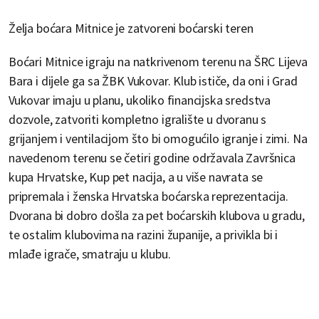
Želja boćara Mitnice je zatvoreni boćarski teren
Boćari Mitnice igraju na natkrivenom terenu na ŠRC Lijeva
Bara i dijele ga sa ŽBK Vukovar. Klub ističe, da oni i Grad
Vukovar imaju u planu, ukoliko financijska sredstva
dozvole, zatvoriti kompletno igralište u dvoranu s
grijanjem i ventilacijom što bi omogućilo igranje i zimi. Na
navedenom terenu se četiri godine održavala Završnica
kupa Hrvatske, Kup pet nacija, a u više navrata se
pripremala i ženska Hrvatska boćarska reprezentacija.
Dvorana bi dobro došla za pet boćarskih klubova u gradu,
te ostalim klubovima na razini županije, a privikla bi i
mlađe igrače, smatraju u klubu.