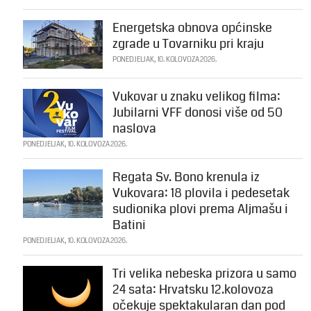
Energetska obnova općinske
zgrade u Tovarniku pri kraju
PONEDJELJAK, 10. KOLOVOZA 2026.
Vukovar u znaku velikog filma:
Jubilarni VFF donosi više od 50
naslova
PONEDJELJAK, 10. KOLOVOZA 2026.
Regata Sv. Bono krenula iz
Vukovara: 18 plovila i pedesetak
sudionika plovi prema Aljmašu i
Batini
PONEDJELJAK, 10. KOLOVOZA 2026.
Tri velika nebeska prizora u samo
24 sata: Hrvatsku 12.kolovoza
očekuje spektakularan dan pod