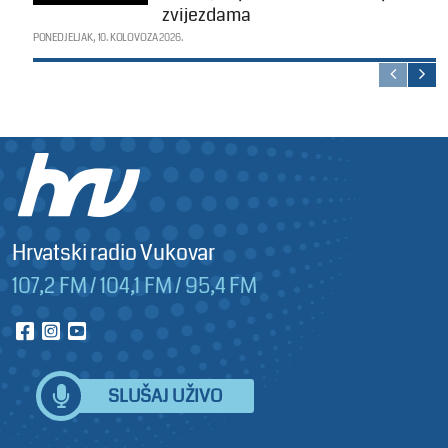
zvijezdama
PONEDJELJAK, 10. KOLOVOZA 2026.
Hrvatski radio Vukovar
107,2 FM / 104,1 FM / 95,4 FM
SLUŠAJ UŽIVO