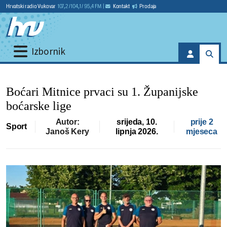
Hrvatski radio Vukovar
107,2 / 104,1 / 95,4 FM
|
Kontakt
Prodaja
Izbornik
Boćari Mitnice prvaci su 1. Županijske
boćarske lige
Autor:
srijeda, 10.
prije 2
Sport
Janoš Kery
lipnja 2026.
mjeseca