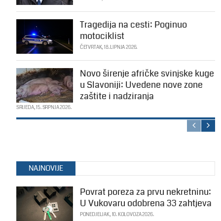
Tragedija na cesti: Poginuo
motociklist
ČETVRTAK, 18. LIPNJA 2026.
Novo širenje afričke svinjske kuge
u Slavoniji: Uvedene nove zone
zaštite i nadziranja
SRIJEDA, 15. SRPNJA 2026.
NAJNOVIJE
Povrat poreza za prvu nekretninu:
U Vukovaru odobrena 33 zahtjeva
PONEDJELJAK, 10. KOLOVOZA 2026.