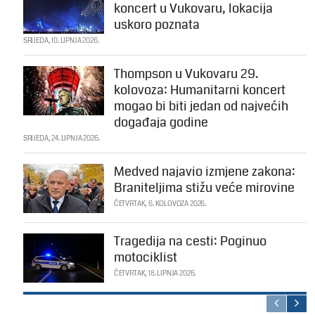
koncert u Vukovaru, lokacija
uskoro poznata
SRIJEDA, 10. LIPNJA 2026.
Thompson u Vukovaru 29.
kolovoza: Humanitarni koncert
mogao bi biti jedan od najvećih
događaja godine
SRIJEDA, 24. LIPNJA 2026.
Medved najavio izmjene zakona:
Braniteljima stižu veće mirovine
ČETVRTAK, 6. KOLOVOZA 2026.
Tragedija na cesti: Poginuo
motociklist
ČETVRTAK, 18. LIPNJA 2026.