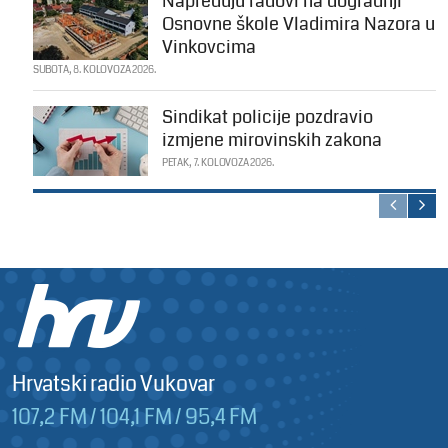
Napreduju radovi na dogradnji
Osnovne škole Vladimira Nazora u
Vinkovcima
SUBOTA, 8. KOLOVOZA 2026.
Sindikat policije pozdravio
izmjene mirovinskih zakona
PETAK, 7. KOLOVOZA 2026.
Hrvatski radio Vukovar
107,2 FM / 104,1 FM / 95,4 FM