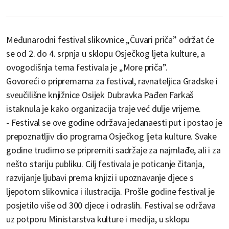
Međunarodni festival slikovnice „Čuvari priča” održat će
se od 2. do 4. srpnja u sklopu Osječkog ljeta kulture, a
ovogodišnja tema festivala je „More priča”.
Govoreći o pripremama za festival, ravnateljica Gradske i
sveučilišne knjižnice Osijek Dubravka Pađen Farkaš
istaknula je kako organizacija traje već dulje vrijeme.
- Festival se ove godine održava jedanaesti put i postao je
prepoznatljiv dio programa Osječkog ljeta kulture. Svake
godine trudimo se pripremiti sadržaje za najmlađe, ali i za
nešto stariju publiku. Cilj festivala je poticanje čitanja,
razvijanje ljubavi prema knjizi i upoznavanje djece s
ljepotom slikovnica i ilustracija. Prošle godine festival je
posjetilo više od 300 djece i odraslih. Festival se održava
uz potporu Ministarstva kulture i medija, u sklopu