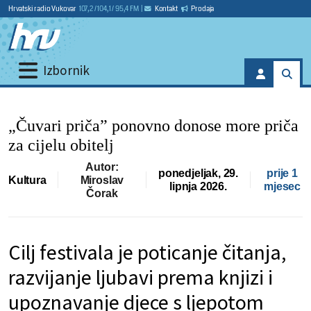
Hrvatski radio Vukovar
107,2 / 104,1 / 95,4 FM
|
Kontakt
Prodaja
Izbornik
„Čuvari priča” ponovno donose more priča
za cijelu obitelj
Autor:
ponedjeljak, 29.
prije 1
Kultura
Miroslav
lipnja 2026.
mjesec
Čorak
Cilj festivala je poticanje čitanja,
razvijanje ljubavi prema knjizi i
upoznavanje djece s ljepotom