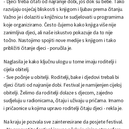
- Djeci treba čitati od najranije dobi, još dok su bebe. Tako
razvijaju osjećaj bliskosti s knjigom i ljubav prema čitanju.
Važno je i dolaziti u knjižnicu te sudjelovati u programima
koje organiziramo. Često čujemo kako knjiga više nije
zanimljiva djeci, ali naše iskustvo pokazuje da to nije
točno. Nastojimo spojiti nove medije s knjigom i tako
približiti čitanje djeci - poručila je.
Naglasila je kako ključnu ulogu u tome imaju roditelji i
cijela obitelj.
- Sve počinje u obitelji. Roditelji, bake i djedovi trebali bi
djeci čitati od najranije dobi. Festival je namijenjen cijeloj
obitelji. Želimo da roditelji dolaze s djecom, zajedno
sudjeluju u radionicama, čitaju i uživaju u pričama. Imamo
i pričaonice u kojima upravo roditelji čitaju djeci - rekla je.
Na kraju je pozvala sve zainteresirane da posjete festival.