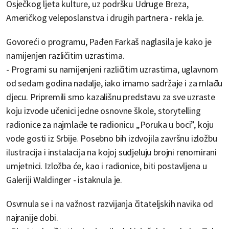
Osječkog ljeta kulture, uz podršku Udruge Breza,
Američkog veleposlanstva i drugih partnera - rekla je.
Govoreći o programu, Pađen Farkaš naglasila je kako je
namijenjen različitim uzrastima.
- Programi su namijenjeni različitim uzrastima, uglavnom
od sedam godina nadalje, iako imamo sadržaje i za mlađu
djecu. Pripremili smo kazališnu predstavu za sve uzraste
koju izvode učenici jedne osnovne škole, storytelling
radionice za najmlađe te radionicu „Poruka u boci”, koju
vode gosti iz Srbije. Posebno bih izdvojila završnu izložbu
ilustracija i instalacija na kojoj sudjeluju brojni renomirani
umjetnici. Izložba će, kao i radionice, biti postavljena u
Galeriji Waldinger - istaknula je.
Osvrnula se i na važnost razvijanja čitateljskih navika od
najranije dobi.