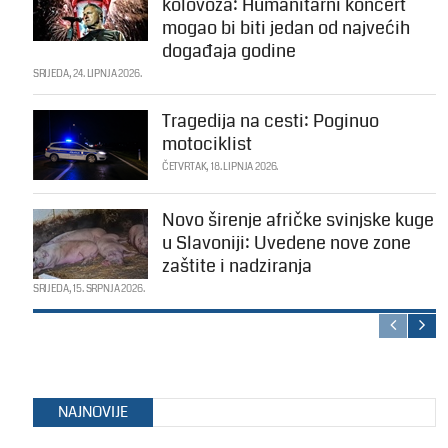
kolovoza: Humanitarni koncert
mogao bi biti jedan od najvećih
događaja godine
SRIJEDA, 24. LIPNJA 2026.
Tragedija na cesti: Poginuo
motociklist
ČETVRTAK, 18. LIPNJA 2026.
Novo širenje afričke svinjske kuge
u Slavoniji: Uvedene nove zone
zaštite i nadziranja
SRIJEDA, 15. SRPNJA 2026.
NAJNOVIJE