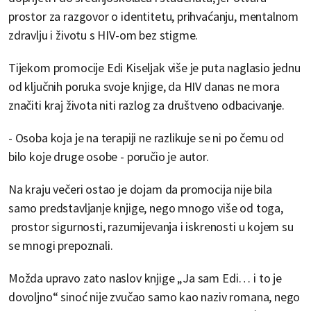
prostor za razgovor o identitetu, prihvaćanju, mentalnom
zdravlju i životu s HIV-om bez stigme.
Tijekom promocije Edi Kiseljak više je puta naglasio jednu
od ključnih poruka svoje knjige, da HIV danas ne mora
značiti kraj života niti razlog za društveno odbacivanje.
- Osoba koja je na terapiji ne razlikuje se ni po čemu od
bilo koje druge osobe - poručio je autor.
Na kraju večeri ostao je dojam da promocija nije bila
samo predstavljanje knjige, nego mnogo više od toga,
prostor sigurnosti, razumijevanja i iskrenosti u kojem su
se mnogi prepoznali.
Možda upravo zato naslov knjige „Ja sam Edi… i to je
dovoljno“ sinoć nije zvučao samo kao naziv romana, nego