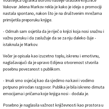
Voditeljica ogranka Borovo naselje Gradske knjižnice
Vukovar Jelena Markov rekla je kako je ideja o promociji
nastala spontano, nakon što je na društvenim mrežama
primijetila preporuku knjige.
- Odmah sam osjetila da je riječ o knjizi koja nosi snažnu i
važnu poruku i da zaslužuje da se za nju daleko čuje -
istaknula je Markov.
Večer je opisala kao izuzetno toplu, iskrenu i emotivnu,
naglašavajući da je upravo Edijeva otvorenost stvorila
posebnu povezanost s publikom.
- Imali smo osjećaj kao da sjedimo na kavi i vodimo
potpuno prirodan razgovor. Publika je bila iskreno dirnuta
emocijama i pričama koje knjiga nosi - dodala je.
Posebno je naglasila važnost književnosti kao prostora u