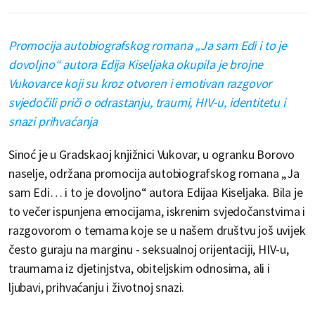
Promocija autobiografskog romana „Ja sam Edi i to je
dovoljno“ autora Edija Kiseljaka okupila je brojne
Vukovarce koji su kroz otvoren i emotivan razgovor
svjedočili priči o odrastanju, traumi, HIV-u, identitetu i
snazi prihvaćanja
Sinoć je u Gradskaoj knjižnici Vukovar, u ogranku Borovo
naselje, održana promocija autobiografskog romana „Ja
sam Edi… i to je dovoljno“ autora Edijaa Kiseljaka. Bila je
to večer ispunjena emocijama, iskrenim svjedočanstvima i
razgovorom o temama koje se u našem društvu još uvijek
često guraju na marginu - seksualnoj orijentaciji, HIV-u,
traumama iz djetinjstva, obiteljskim odnosima, ali i
ljubavi, prihvaćanju i životnoj snazi.