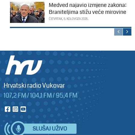
Medved najavio izmjene zakona:
Braniteljima stižu veće mirovine
ČETVRTAK, 6. KOLOVOZA 2026.
Hrvatski radio Vukovar
107,2 FM / 104,1 FM / 95,4 FM
SLUŠAJ UŽIVO