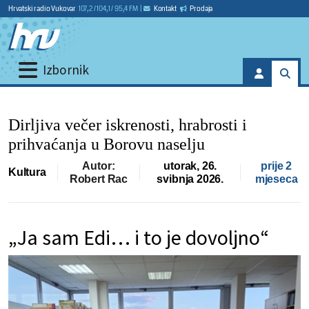
Hrvatski radio Vukovar
107,2 / 104,1 / 95,4 FM
|
Kontakt
Prodaja
Izbornik
Dirljiva večer iskrenosti, hrabrosti i
prihvaćanja u Borovu naselju
Autor:
utorak, 26.
prije 2
Kultura
Robert Rac
svibnja 2026.
mjeseca
„Ja sam Edi… i to je dovoljno“