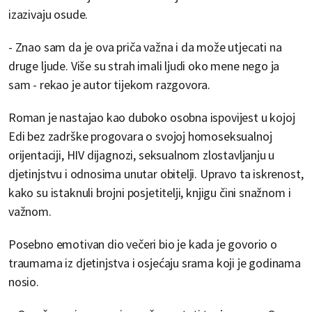
izazivaju osude.
- Znao sam da je ova priča važna i da može utjecati na
druge ljude. Više su strah imali ljudi oko mene nego ja
sam - rekao je autor tijekom razgovora.
Roman je nastajao kao duboko osobna ispovijest u kojoj
Edi bez zadrške progovara o svojoj homoseksualnoj
orijentaciji, HIV dijagnozi, seksualnom zlostavljanju u
djetinjstvu i odnosima unutar obitelji. Upravo ta iskrenost,
kako su istaknuli brojni posjetitelji, knjigu čini snažnom i
važnom.
Posebno emotivan dio večeri bio je kada je govorio o
traumama iz djetinjstva i osjećaju srama koji je godinama
nosio.