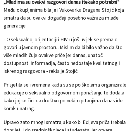
„Mladima su ovakvi razgovori danas itekako potrebni“
Među okupljenima bila je i Vukovarka Dragana Stojić koja
smatra da su ovakvi događaji posebno važni za mlađe
generacije.
- O seksualnoj orijentaciji i HIV-u još uvijek se premalo
govori u javnom prostoru. Mislim da bi bilo važno da što
više mladih čuje ovakve priče jer danas, unatoč
dostupnosti informacija, često nedostaje kvalitetnog i
iskrenog razgovora - rekla je Stojić.
Prisjetila se i vremena kada su se po školama organizirale
edukacije o seksualno odgovornom ponašanju te dodala
kako joj se čini da društvo po nekim pitanjima danas ide
korak unatrag.
Upravo zato mnogi smatraju kako bi Edijeva priča trebala
doprijeti i do srednjoškolaca i studenata, jer otvara