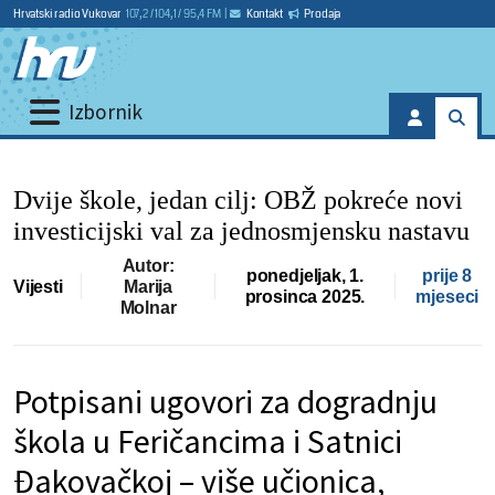
Hrvatski radio Vukovar
107,2 / 104,1 / 95,4 FM
|
Kontakt
Prodaja
Izbornik
Dvije škole, jedan cilj: OBŽ pokreće novi
investicijski val za jednosmjensku nastavu
Autor:
ponedjeljak, 1.
prije 8
Vijesti
Marija
prosinca 2025.
mjeseci
Molnar
Potpisani ugovori za dogradnju
škola u Feričancima i Satnici
Đakovačkoj – više učionica,