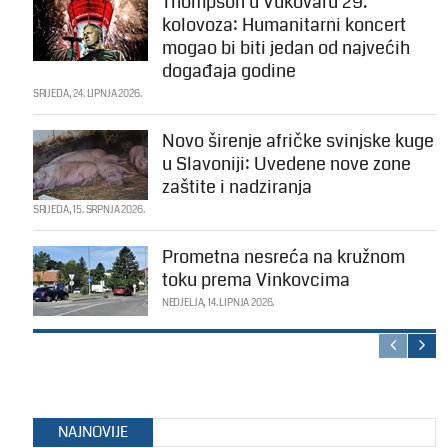
Thompson u Vukovaru 29.
kolovoza: Humanitarni koncert
mogao bi biti jedan od najvećih
događaja godine
SRIJEDA, 24. LIPNJA 2026.
Novo širenje afričke svinjske kuge
u Slavoniji: Uvedene nove zone
zaštite i nadziranja
SRIJEDA, 15. SRPNJA 2026.
Prometna nesreća na kružnom
toku prema Vinkovcima
NEDJELJA, 14. LIPNJA 2026.
NAJNOVIJE