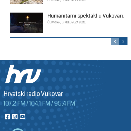
ČETVRTAK, 6. KOLOVOZA 2026.
Humanitarni spektakl u Vukovaru
ČETVRTAK, 6. KOLOVOZA 2026.
Hrvatski radio Vukovar
107,2 FM / 104,1 FM / 95,4 FM