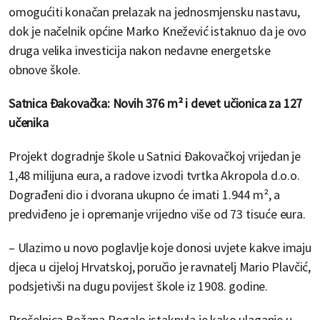
omogućiti konačan prelazak na jednosmjensku nastavu,
dok je načelnik općine Marko Knežević istaknuo da je ovo
druga velika investicija nakon nedavne energetske
obnove škole.
Satnica Đakovačka: Novih 376 m² i devet učionica za 127
učenika
Projekt dogradnje škole u Satnici Đakovačkoj vrijedan je
1,48 milijuna eura, a radove izvodi tvrtka Akropola d.o.o.
Dograđeni dio i dvorana ukupno će imati 1.944 m², a
predviđeno je i opremanje vrijedno više od 73 tisuće eura.
– Ulazimo u novo poglavlje koje donosi uvjete kakve imaju
djeca u cijeloj Hrvatskoj, poručio je ravnatelj Mario Plavčić,
podsjetivši na dugu povijest škole iz 1908. godine.
Pročelnica Božana Rogalo istaknula je kako ulaganje u