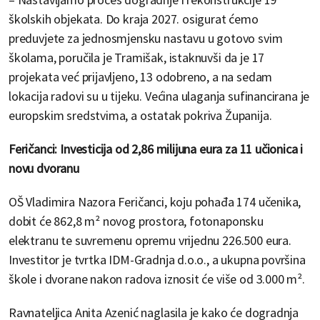
školskih objekata. Do kraja 2027. osigurat ćemo
preduvjete za jednosmjensku nastavu u gotovo svim
školama, poručila je Tramišak, istaknuvši da je 17
projekata već prijavljeno, 13 odobreno, a na sedam
lokacija radovi su u tijeku. Većina ulaganja sufinancirana je
europskim sredstvima, a ostatak pokriva Županija.
Feričanci: Investicija od 2,86 milijuna eura za 11 učionica i
novu dvoranu
OŠ Vladimira Nazora Feričanci, koju pohađa 174 učenika,
dobit će 862,8 m² novog prostora, fotonaponsku
elektranu te suvremenu opremu vrijednu 226.500 eura.
Investitor je tvrtka IDM-Gradnja d.o.o., a ukupna površina
škole i dvorane nakon radova iznosit će više od 3.000 m².
Ravnateljica Anita Azenić naglasila je kako će dogradnja