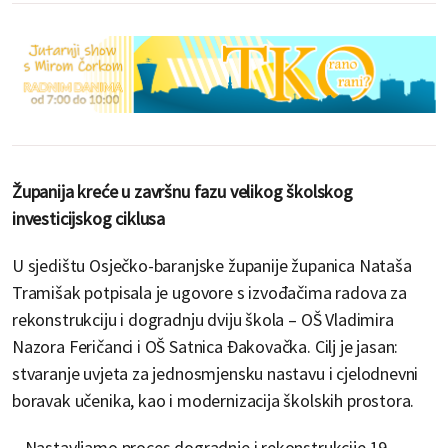
Županija kreće u završnu fazu velikog školskog
investicijskog ciklusa
U sjedištu Osječko-baranjske županije županica Nataša
Tramišak potpisala je ugovore s izvođačima radova za
rekonstrukciju i dogradnju dviju škola – OŠ Vladimira
Nazora Feričanci i OŠ Satnica Đakovačka. Cilj je jasan:
stvaranje uvjeta za jednosmjensku nastavu i cjelodnevni
boravak učenika, kao i modernizacija školskih prostora.
– Nastavljamo proces dogradnje i rekonstrukcije 19