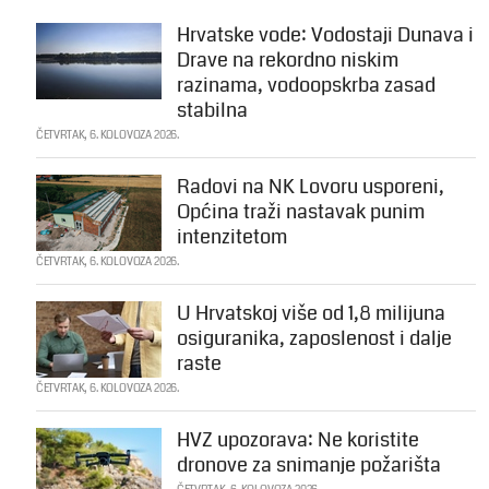
Hrvatske vode: Vodostaji Dunava i
Drave na rekordno niskim
razinama, vodoopskrba zasad
stabilna
ČETVRTAK, 6. KOLOVOZA 2026.
Radovi na NK Lovoru usporeni,
Općina traži nastavak punim
intenzitetom
ČETVRTAK, 6. KOLOVOZA 2026.
U Hrvatskoj više od 1,8 milijuna
osiguranika, zaposlenost i dalje
raste
ČETVRTAK, 6. KOLOVOZA 2026.
HVZ upozorava: Ne koristite
dronove za snimanje požarišta