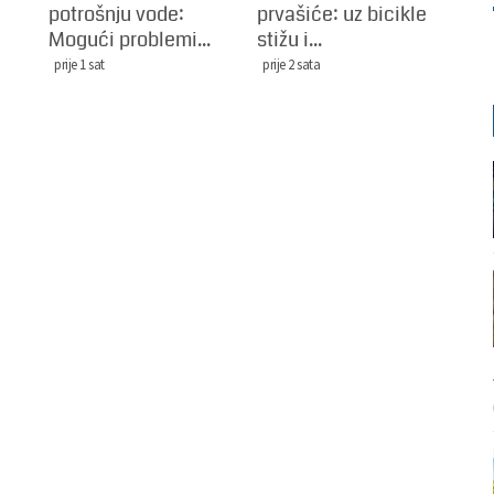
potrošnju vode:
prvašiće: uz bicikle
Mogući problemi...
stižu i...
prije 1 sat
prije 2 sata