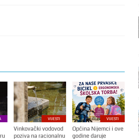
A
VIJESTI
VIJESTI
Vinkovački vodovod
Općina Nijemci i ove
ru
poziva na racionalnu
godine daruje