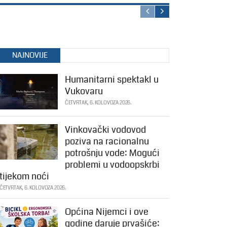
NAJNOVIJE
Humanitarni spektakl u
Vukovaru
ČETVRTAK, 6. KOLOVOZA 2026.
Vinkovački vodovod
poziva na racionalnu
potrošnju vode: Mogući
problemi u vodoopskrbi
tijekom noći
ČETVRTAK, 6. KOLOVOZA 2026.
Općina Nijemci i ove
godine daruje prvašiće: