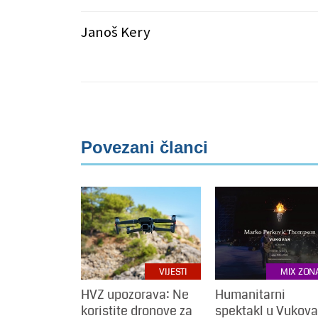
Janoš Kery
Povezani članci
VIJESTI
MIX ZON
HVZ upozorava: Ne
Humanitarni
koristite dronove za
spektakl u Vukova