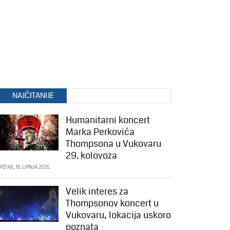
NAJČITANIJE
Humanitarni koncert
Marka Perkovića
Thompsona u Vukovaru
29. kolovoza
PETAK, 19. LIPNJA 2026.
Velik interes za
Thompsonov koncert u
Vukovaru, lokacija uskoro
poznata