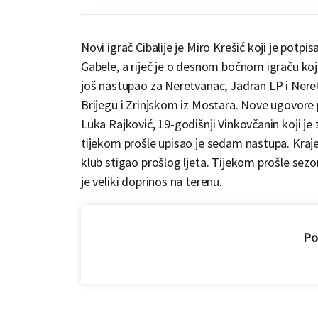
Novi igrač Cibalije je Miro Krešić koji je pot
Gabele, a riječ je o desnom bočnom igraču koji
još nastupao za Neretvanac, Jadran LP i Nere
Brijegu i Zrinjskom iz Mostara. Nove ugovore p
Luka Rajković, 19-godišnji Vinkovčanin koji j
tijekom prošle upisao je sedam nastupa. Krajem
klub stigao prošlog ljeta. Tijekom prošle sez
je veliki doprinos na terenu.
Pod