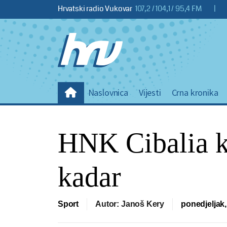
Hrvatski radio Vukovar
107,2 / 104,1 / 95,4 FM
|
Naslovnica
Vijesti
Crna kronika
HNK Cibalia k
kadar
Sport
Autor: Janoš Kery
ponedjeljak,