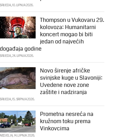
SRIJEDA, 10. LIPNJA 2026.
Thompson u Vukovaru 29.
kolovoza: Humanitarni
koncert mogao bi biti
jedan od najvećih
događaja godine
SRIJEDA, 24. LIPNJA 2026.
Novo širenje afričke
svinjske kuge u Slavoniji:
Uvedene nove zone
zaštite i nadziranja
SRIJEDA, 15. SRPNJA 2026.
Prometna nesreća na
kružnom toku prema
Vinkovcima
NEDJELJA, 14. LIPNJA 2026.