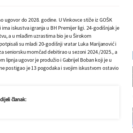
pisao ugovor do 2028. godine. U Vinkovce stiže iz GOŠK
 ima iskustva igranja u BH Premijer ligi. 24-godišnjak je
tvu, a u mlađim uzrastima bio je u Širokom
otpisali su mladi 20-godišnji vratar Luka Marijanović i
e za seniorsku momčad debitirao u sezoni 2024./2025., a
 lipnja ugovor je produžio i Gabrijel Boban koji je u
one postigao je 13 pogodaka i svojim iskustvom ostavio
ijeli članak: