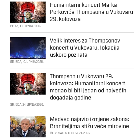
Humanitarni koncert Marka
Perkovića Thompsona u Vukovaru
29. kolovoza
PETAK, 19. LIPNJA 2026.
Velik interes za Thompsonov
koncert u Vukovaru, lokacija
uskoro poznata
SRIJEDA, 10. LIPNJA 2026.
Thompson u Vukovaru 29.
kolovoza: Humanitarni koncert
mogao bi biti jedan od najvećih
događaja godine
SRIJEDA, 24. LIPNJA 2026.
Medved najavio izmjene zakona:
Braniteljima stižu veće mirovine
ČETVRTAK, 6. KOLOVOZA 2026.