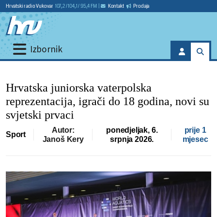
Hrvatski radio Vukovar
107,2 / 104,1 / 95,4 FM
|
Kontakt
Prodaja
Izbornik
Hrvatska juniorska vaterpolska
reprezentacija, igrači do 18 godina, novi su
svjetski prvaci
Autor:
ponedjeljak, 6.
prije 1
Sport
Janoš Kery
srpnja 2026.
mjesec