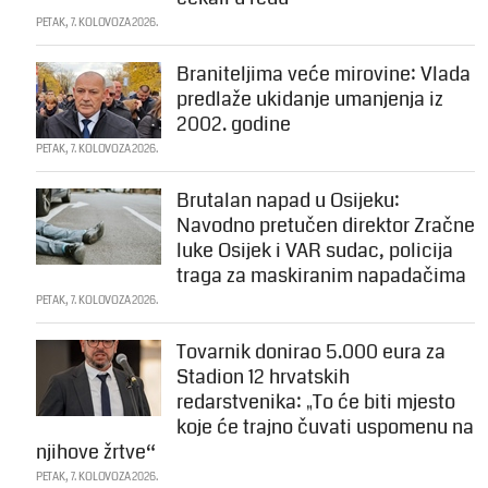
PETAK, 7. KOLOVOZA 2026.
Braniteljima veće mirovine: Vlada
predlaže ukidanje umanjenja iz
2002. godine
PETAK, 7. KOLOVOZA 2026.
Brutalan napad u Osijeku:
Navodno pretučen direktor Zračne
luke Osijek i VAR sudac, policija
traga za maskiranim napadačima
PETAK, 7. KOLOVOZA 2026.
Tovarnik donirao 5.000 eura za
Stadion 12 hrvatskih
redarstvenika: „To će biti mjesto
koje će trajno čuvati uspomenu na
njihove žrtve“
PETAK, 7. KOLOVOZA 2026.