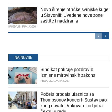
Novo širenje afričke svinjske kuge
u Slavoniji: Uvedene nove zone
zaštite i nadziranja
SRIJEDA, 15. SRPNJA 2026.
NAJNOVIJE
Sindikat policije pozdravio
izmjene mirovinskih zakona
PETAK, 7. KOLOVOZA 2026.
Počela prodaja ulaznica za
Thompsonov koncert: Sustav pao
zbog navale, Vukovarci od jutra
čekali u redu