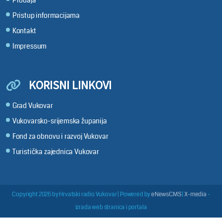
Prodaja
Pristup informacijama
Kontakt
Impressum
KORISNI LINKOVI
Grad Vukovar
Vukovarsko-srijemska županija
Fond za obnovu i razvoj Vukovar
Turistička zajednica Vukovar
Copyright 2026 by Hrvatski radio Vukovar
|
Powered by
eNewsCMS
|
X-media
-
izrada web stranica i portala