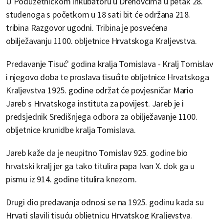
U Poduzetničkom inkubatoru u Drenovcima u petak 28.
studenoga s početkom u 18 sati bit će održana 218.
tribina Razgovor ugodni. Tribina je posvećena
obilježavanju 1100. obljetnice Hrvatskoga Kraljevstva.
Predavanje Tisuć' godina kralja Tomislava - Kralj Tomislav
i njegovo doba te proslava tisućite obljetnice Hrvatskoga
Kraljevstva 1925. godine održat će povjesničar Mario
Jareb s Hrvatskoga instituta za povijest. Jareb je i
predsjednik Središnjega odbora za obilježavanje 1100.
obljetnice krunidbe kralja Tomislava.
Jareb kaže da je neupitno Tomislav 925. godine bio
hrvatski kralj jer ga tako titulira papa Ivan X. dok ga u
pismu iz 914. godine titulira knezom.
Drugi dio predavanja odnosi se na 1925. godinu kada su
Hrvati slavili tisuću obljetnicu Hrvatskog Kraljevstva.