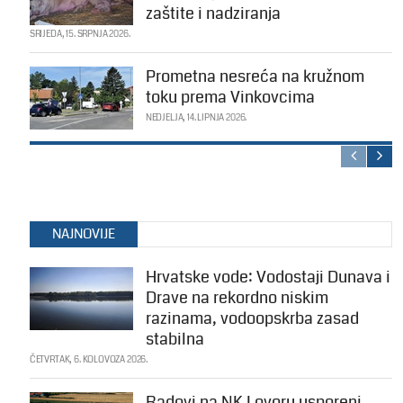
zaštite i nadziranja
SRIJEDA, 15. SRPNJA 2026.
Prometna nesreća na kružnom
toku prema Vinkovcima
NEDJELJA, 14. LIPNJA 2026.
NAJNOVIJE
Hrvatske vode: Vodostaji Dunava i
Drave na rekordno niskim
razinama, vodoopskrba zasad
stabilna
ČETVRTAK, 6. KOLOVOZA 2026.
Radovi na NK Lovoru usporeni,