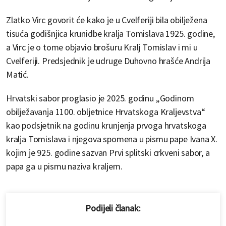
Zlatko Virc govorit će kako je u Cvelferiji bila obilježena
tisuća godišnjica krunidbe kralja Tomislava 1925. godine,
a Virc je o tome objavio brošuru Kralj Tomislav i mi u
Cvelferiji. Predsjednik je udruge Duhovno hrašće Andrija
Matić.
Hrvatski sabor proglasio je 2025. godinu „Godinom
obilježavanja 1100. obljetnice Hrvatskoga Kraljevstva“
kao podsjetnik na godinu krunjenja prvoga hrvatskoga
kralja Tomislava i njegova spomena u pismu pape Ivana X.
kojim je 925. godine sazvan Prvi splitski crkveni sabor, a
papa ga u pismu naziva kraljem.
Podijeli članak: