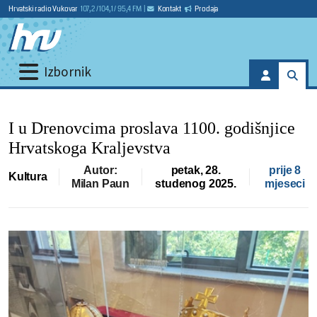
Hrvatski radio Vukovar
107,2 / 104,1 / 95,4 FM
|
Kontakt
Prodaja
Izbornik
I u Drenovcima proslava 1100. godišnjice
Hrvatskoga Kraljevstva
Autor:
petak, 28.
prije 8
Kultura
Milan Paun
studenog 2025.
mjeseci