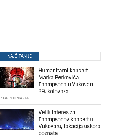
NAJČITANIJE
Humanitarni koncert
Marka Perkovića
Thompsona u Vukovaru
29. kolovoza
PETAK, 19. LIPNJA 2026.
Velik interes za
Thompsonov koncert u
Vukovaru, lokacija uskoro
poznata