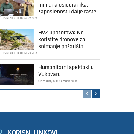
milijuna osiguranika,
zaposlenost i dalje raste
ČETVRTAK, 6. KOLOVOZA 2026.
HVZ upozorava: Ne
koristite dronove za
snimanje požarišta
ČETVRTAK, 6. KOLOVOZA 2026.
Humanitarni spektakl u
Vukovaru
ČETVRTAK, 6. KOLOVOZA 2026.
KORISNI LINKOVI