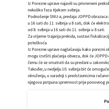
Iz Porezne uprave najavili su privremeni prekid 
nekoliko faza tijekom svibnja.
Podnošenje SNU-a, predaja JOPPD obrazaca i 
u 16 sati do 11. svibnja u 8 sati, dok će elek
od 8. svibnja u 16 sati do 11. svibnja u 8 sati.
Za vrijeme trajanja prekida, sustavi fiskalizac
poteškoća.
Iz Porezne uprave naglašavaju kako porezni obv
mogu izvršiti plaćanja obveza, dok će JOPPD 
čemu će se smatrati da su predani u zakonsk
Također, u nedjelju 10. svibnja bit će omogu
okruženju, u suradnji s predstavnicima računovo
njegova potpuna spremnost prije ponovnog pu
Pod