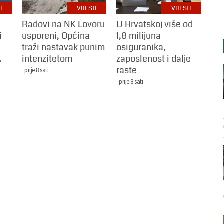
I
VIJESTI
VIJESTI
Radovi na NK Lovoru
U Hrvatskoj više od
i
usporeni, Općina
1,8 milijuna
o
traži nastavak punim
osiguranika,
.
intenzitetom
zaposlenost i dalje
raste
prije 8 sati
prije 8 sati