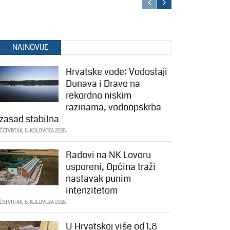
NAJNOVIJE
Hrvatske vode: Vodostaji
Dunava i Drave na
rekordno niskim
razinama, vodoopskrba
zasad stabilna
ČETVRTAK, 6. KOLOVOZA 2026.
Radovi na NK Lovoru
usporeni, Općina traži
nastavak punim
intenzitetom
ČETVRTAK, 6. KOLOVOZA 2026.
U Hrvatskoj više od 1,8