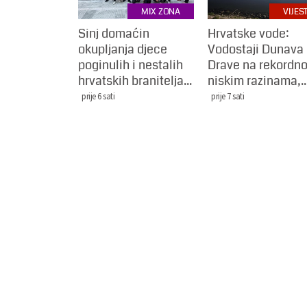
MIX ZONA
VIJEST
Sinj domaćin
Hrvatske vode:
okupljanja djece
Vodostaji Dunava 
poginulih i nestalih
Drave na rekordn
hrvatskih branitelja...
niskim razinama,..
prije 6 sati
prije 7 sati