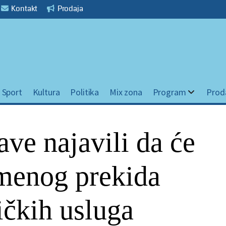
Kontakt
Prodaja
Sport
Kultura
Politika
Mix zona
Program
Prod
ave najavili da će
emenog prekida
ičkih usluga