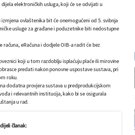
dijela elektroničkih usluga, koji će se odvijati u
izmjena ovlaštenika bit će onemogućeni od 5. svibnja
troničke usluge za građane i poduzetnike biti nedostupne
ije računa, eRačuna i dodjele OIB-a radit će bez
eznici koji u tom razdoblju isplaćuju plaće ili mirovine
obrasce predati nakon ponovne uspostave sustava, pri
om roku.
ćena dodatna provjera sustava u predprodukcijskom
đa i relevantnih institucija, kako bi se osigurala
štanja u rad.
ijeli članak: