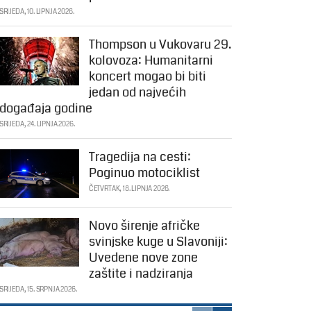
SRIJEDA, 10. LIPNJA 2026.
Thompson u Vukovaru 29.
kolovoza: Humanitarni
koncert mogao bi biti
jedan od najvećih
događaja godine
SRIJEDA, 24. LIPNJA 2026.
Tragedija na cesti:
Poginuo motociklist
ČETVRTAK, 18. LIPNJA 2026.
Novo širenje afričke
svinjske kuge u Slavoniji:
Uvedene nove zone
zaštite i nadziranja
SRIJEDA, 15. SRPNJA 2026.