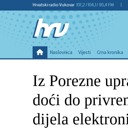
Hrvatski radio Vukovar
107,2 / 104,1 / 95,4 FM
|
Naslovnica
Vijesti
Crna kronika
Iz Porezne upr
doći do privr
dijela elektron