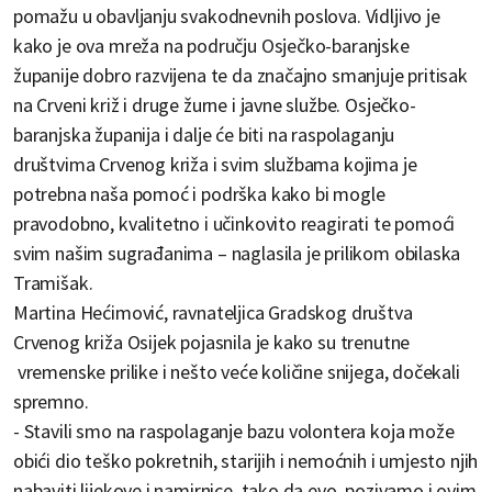
pomažu u obavljanju svakodnevnih poslova. Vidljivo je
kako je ova mreža na području Osječko-baranjske
županije dobro razvijena te da značajno smanjuje pritisak
na Crveni križ i druge žurne i javne službe. Osječko-
baranjska županija i dalje će biti na raspolaganju
društvima Crvenog križa i svim službama kojima je
potrebna naša pomoć i podrška kako bi mogle
pravodobno, kvalitetno i učinkovito reagirati te pomoći
svim našim sugrađanima – naglasila je prilikom obilaska
Tramišak.
Martina Hećimović, ravnateljica Gradskog društva
Crvenog križa Osijek pojasnila je kako su trenutne
vremenske prilike i nešto veće količine snijega, dočekali
spremno.
- Stavili smo na raspolaganje bazu volontera koja može
obići dio teško pokretnih, starijih i nemoćnih i umjesto njih
nabaviti lijekove i namirnice, tako da evo, pozivamo i ovim