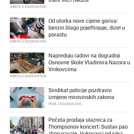
traže veći nadzor
SUBOTA, 8. KOLOVOZA 2026.
Od utorka nove cijene goriva:
benzin blago pojeftinjuje, dizel u
porastu
SUBOTA, 8. KOLOVOZA 2026.
Napreduju radovi na dogradnji
Osnovne škole Vladimira Nazora u
Vinkovcima
SUBOTA, 8. KOLOVOZA 2026.
Sindikat policije pozdravio
izmjene mirovinskih zakona
PETAK, 7. KOLOVOZA 2026.
Počela prodaja ulaznica za
Thompsonov koncert: Sustav pao
zbog navale, Vukovarci od jutra