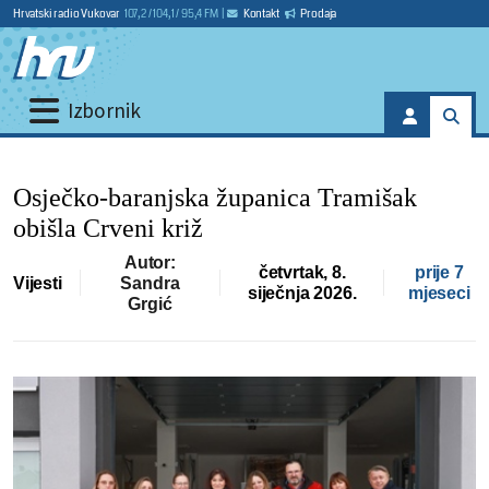
Hrvatski radio Vukovar
107,2 / 104,1 / 95,4 FM
|
Kontakt
Prodaja
Izbornik
Osječko-baranjska županica Tramišak
obišla Crveni križ
Autor:
četvrtak, 8.
prije 7
Vijesti
Sandra
siječnja 2026.
mjeseci
Grgić