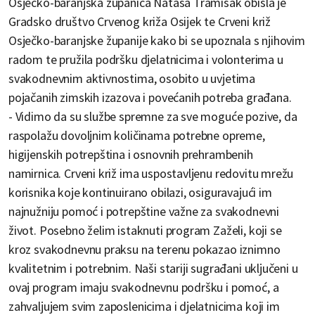
Osječko-baranjska županica Nataša Tramišak obišla je
Gradsko društvo Crvenog križa Osijek te Crveni križ
Osječko-baranjske županije kako bi se upoznala s njihovim
radom te pružila podršku djelatnicima i volonterima u
svakodnevnim aktivnostima, osobito u uvjetima
pojačanih zimskih izazova i povećanih potreba građana.
- Vidimo da su službe spremne za sve moguće pozive, da
raspolažu dovoljnim količinama potrebne opreme,
higijenskih potrepština i osnovnih prehrambenih
namirnica. Crveni križ ima uspostavljenu redovitu mrežu
korisnika koje kontinuirano obilazi, osiguravajući im
najnužniju pomoć i potrepštine važne za svakodnevni
život. Posebno želim istaknuti program Zaželi, koji se
kroz svakodnevnu praksu na terenu pokazao iznimno
kvalitetnim i potrebnim. Naši stariji sugrađani uključeni u
ovaj program imaju svakodnevnu podršku i pomoć, a
zahvaljujem svim zaposlenicima i djelatnicima koji im