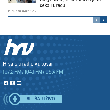
čekali u redu
PETAK, 7. KOLOVOZA 2026.
Hrvatski radio Vukovar
107,2 FM / 104,1 FM / 95,4 FM
SLUŠAJ UŽIVO