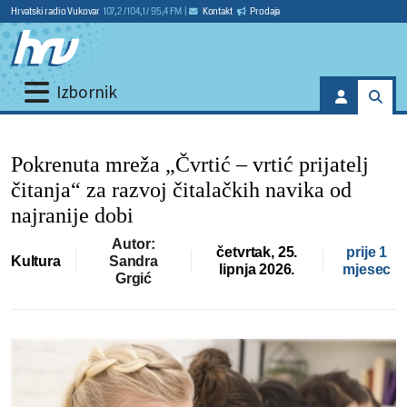
Hrvatski radio Vukovar
107,2 / 104,1 / 95,4 FM
|
Kontakt
Prodaja
Izbornik
Pokrenuta mreža „Čvrtić – vrtić prijatelj
čitanja“ za razvoj čitalačkih navika od
najranije dobi
Autor:
četvrtak, 25.
prije 1
Kultura
Sandra
lipnja 2026.
mjesec
Grgić