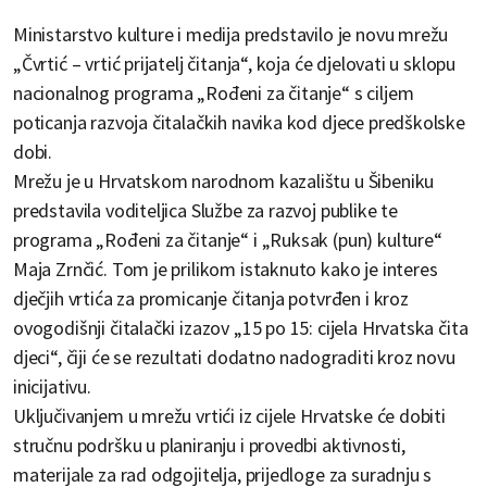
Ministarstvo kulture i medija predstavilo je novu mrežu
„Čvrtić – vrtić prijatelj čitanja“, koja će djelovati u sklopu
nacionalnog programa „Rođeni za čitanje“ s ciljem
poticanja razvoja čitalačkih navika kod djece predškolske
dobi.
Mrežu je u Hrvatskom narodnom kazalištu u Šibeniku
predstavila voditeljica Službe za razvoj publike te
programa „Rođeni za čitanje“ i „Ruksak (pun) kulture“
Maja Zrnčić. Tom je prilikom istaknuto kako je interes
dječjih vrtića za promicanje čitanja potvrđen i kroz
ovogodišnji čitalački izazov „15 po 15: cijela Hrvatska čita
djeci“, čiji će se rezultati dodatno nadograditi kroz novu
inicijativu.
Uključivanjem u mrežu vrtići iz cijele Hrvatske će dobiti
stručnu podršku u planiranju i provedbi aktivnosti,
materijale za rad odgojitelja, prijedloge za suradnju s