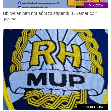
MIX ZONA
Objavljen peti natječaj za stipendiju „Gemerica“
prije 9 sati
CRNA KRONIKA