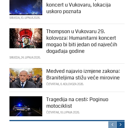
koncert u Vukovaru, lokacija
uskoro poznata
SRIJEDA, 10. LIPNJA 2026.
Thompson u Vukovaru 29.
kolovoza: Humanitarni koncert
mogao bi biti jedan od najvećih
događaja godine
SRIJEDA, 24. LIPNJA 2026.
Medved najavio izmjene zakona:
Braniteljima stižu veće mirovine
ČETVRTAK, 6. KOLOVOZA 2026.
Tragedija na cesti: Poginuo
motociklist
ČETVRTAK, 18. LIPNJA 2026.