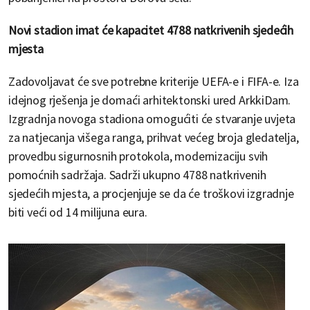
Novi stadion imat će kapacitet 4788 natkrivenih sjedećih
mjesta
Zadovoljavat će sve potrebne kriterije UEFA-e i FIFA-e. Iza
idejnog rješenja je domaći arhitektonski ured ArkkiDam.
Izgradnja novoga stadiona omogućiti će stvaranje uvjeta
za natjecanja višega ranga, prihvat većeg broja gledatelja,
provedbu sigurnosnih protokola, modernizaciju svih
pomoćnih sadržaja. Sadrži ukupno 4788 natkrivenih
sjedećih mjesta, a procjenjuje se da će troškovi izgradnje
biti veći od 14 milijuna eura.