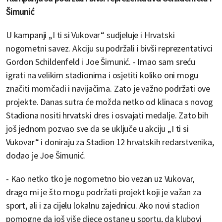
Šimunić
U kampanji „I ti si Vukovar“ sudjeluje i Hrvatski
nogometni savez. Akciju su podržali i bivši reprezentativci
Gordon Schildenfeld i Joe Šimunić. - Imao sam sreću
igrati na velikim stadionima i osjetiti koliko oni mogu
značiti momčadi i navijačima. Zato je važno podržati ove
projekte. Danas sutra će možda netko od klinaca s novog
Stadiona nositi hrvatski dres i osvajati medalje. Zato bih
još jednom pozvao sve da se uključe u akciju „I ti si
Vukovar“ i doniraju za Stadion 12 hrvatskih redarstvenika,
dodao je Joe Šimunić.
- Kao netko tko je nogometno bio vezan uz Vukovar,
drago mi je što mogu podržati projekt koji je važan za
sport, ali i za cijelu lokalnu zajednicu. Ako novi stadion
pomogne da još više djece ostane u sportu, da klubovi