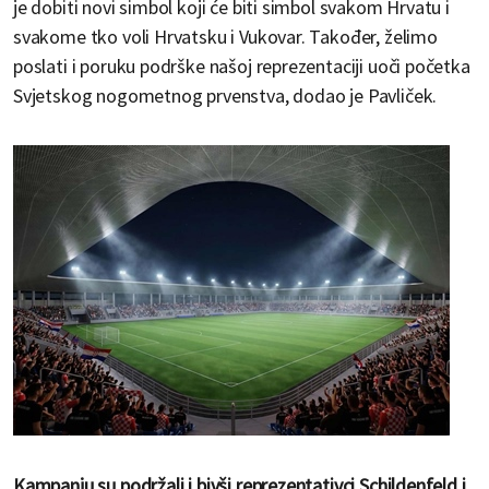
je dobiti novi simbol koji će biti simbol svakom Hrvatu i
svakome tko voli Hrvatsku i Vukovar. Također, želimo
poslati i poruku podrške našoj reprezentaciji uoči početka
Svjetskog nogometnog prvenstva, dodao je Pavliček.
Kampanju su podržali i bivši reprezentativci Schildenfeld i