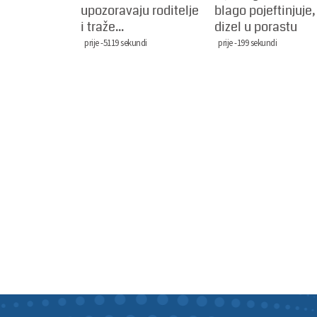
upozoravaju roditelje
blago pojeftinjuje,
i traže...
dizel u porastu
prije -5119 sekundi
prije -199 sekundi