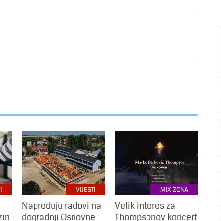
I
VIJESTI
MIX ZONA
Napreduju radovi na
Velik interes za
zin
dogradnji Osnovne
Thompsonov koncert