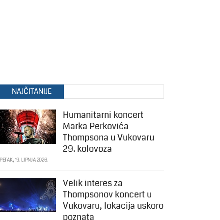
NAJČITANIJE
Humanitarni koncert
Marka Perkovića
Thompsona u Vukovaru
29. kolovoza
PETAK, 19. LIPNJA 2026.
Velik interes za
Thompsonov koncert u
Vukovaru, lokacija uskoro
poznata