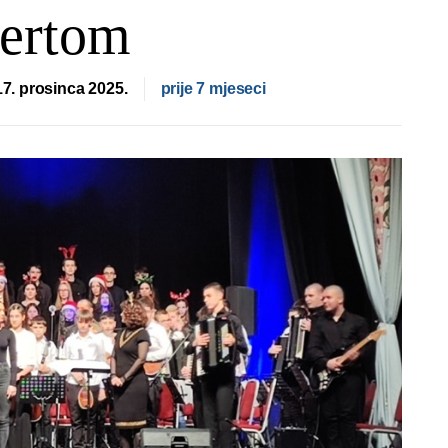
certom
 17. prosinca 2025.
prije 7 mjeseci