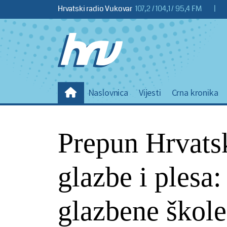
Hrvatski radio Vukovar
107,2 / 104,1 / 95,4 FM
|
Naslovnica
Vijesti
Crna kronika
Prepun Hrvats
glazbe i plesa:
glazbene škole