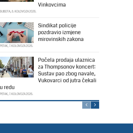
Vinkovcima
SUBOTA, 8. KOLOVOZA 2026.
Sindikat policije
pozdravio izmjene
mirovinskih zakona
PETAK, 7. KOLOVOZA 2026.
Počela prodaja ulaznica
za Thompsonov koncert:
Sustav pao zbog navale,
Vukovarci od jutra čekali
u redu
PETAK, 7. KOLOVOZA 2026.