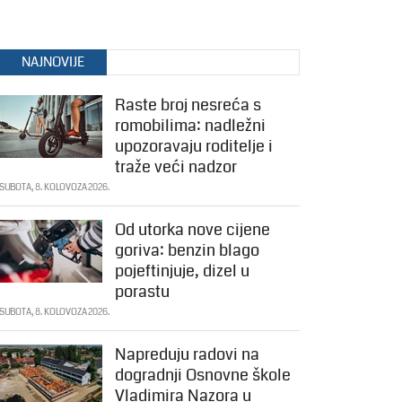
NAJNOVIJE
Raste broj nesreća s
romobilima: nadležni
upozoravaju roditelje i
traže veći nadzor
SUBOTA, 8. KOLOVOZA 2026.
Od utorka nove cijene
goriva: benzin blago
pojeftinjuje, dizel u
porastu
SUBOTA, 8. KOLOVOZA 2026.
Napreduju radovi na
dogradnji Osnovne škole
Vladimira Nazora u