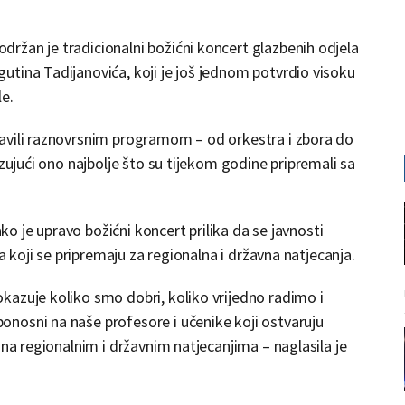
ržan je tradicionalni božićni koncert glazbenih odjela
tina Tadijanovića, koji je još jednom potvrdio visoku
le.
avili raznovrsnim programom – od orkestra i zbora do
azujući ono najbolje što su tijekom godine pripremali sa
ako je upravo božićni koncert prilika da se javnosti
ka koji se pripremaju za regionalna i državna natjecanja.
kazuje koliko smo dobri, koliko vrijedno radimo i
nosni na naše profesore i učenike koji ostvaruju
 na regionalnim i državnim natjecanjima – naglasila je