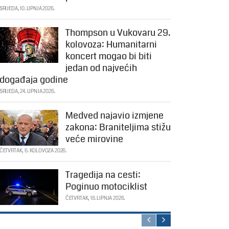
SRIJEDA, 10. LIPNJA 2026.
Thompson u Vukovaru 29.
kolovoza: Humanitarni
koncert mogao bi biti
jedan od najvećih
događaja godine
SRIJEDA, 24. LIPNJA 2026.
Medved najavio izmjene
zakona: Braniteljima stižu
veće mirovine
ČETVRTAK, 6. KOLOVOZA 2026.
Tragedija na cesti:
Poginuo motociklist
ČETVRTAK, 18. LIPNJA 2026.