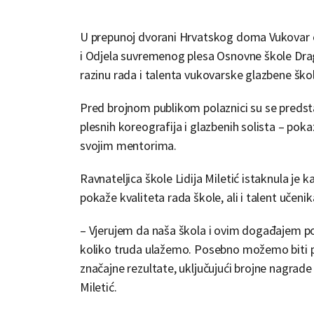
U prepunoj dvorani Hrvatskog doma Vukovar od
i Odjela suvremenog plesa Osnovne škole Dragu
razinu rada i talenta vukovarske glazbene ško
Pred brojnom publikom polaznici su se predst
plesnih koreografija i glazbenih solista – pok
svojim mentorima.
Ravnateljica škole Lidija Miletić istaknula je k
pokaže kvaliteta rada škole, ali i talent učeni
– Vjerujem da naša škola i ovim događajem po
koliko truda ulažemo. Posebno možemo biti po
značajne rezultate, uključujući brojne nagrade
Miletić.