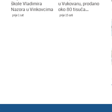
škole Vladimira
u Vukovaru, prodano
Nazora u Vinkovcima
oko 80 tisuća...
prije 1 sat
prije 15 sati