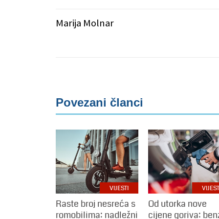
Marija Molnar
Povezani članci
VIJESTI
VIJEST
Raste broj nesreća s
Od utorka nove
romobilima: nadležni
cijene goriva: ben