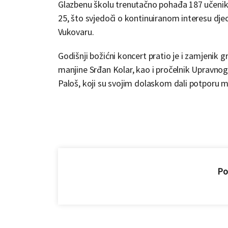
Glazbenu školu trenutačno pohađa 187 učenika
25, što svjedoči o kontinuiranom interesu dje
Vukovaru.
Godišnji božićni koncert pratio je i zamjenik
manjine Srđan Kolar, kao i pročelnik Upravnog
Paloš, koji su svojim dolaskom dali potporu m
Pod