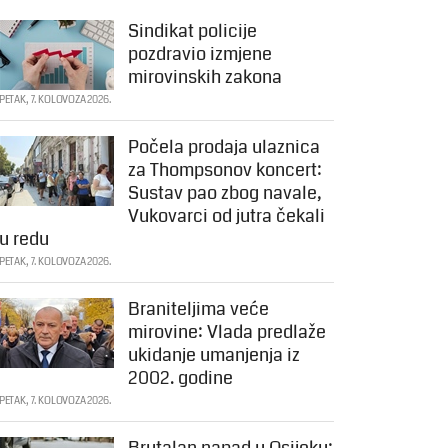
Sindikat policije
pozdravio izmjene
mirovinskih zakona
PETAK, 7. KOLOVOZA 2026.
Počela prodaja ulaznica
za Thompsonov koncert:
Sustav pao zbog navale,
Vukovarci od jutra čekali
u redu
PETAK, 7. KOLOVOZA 2026.
Braniteljima veće
mirovine: Vlada predlaže
ukidanje umanjenja iz
2002. godine
PETAK, 7. KOLOVOZA 2026.
Brutalan napad u Osijeku: