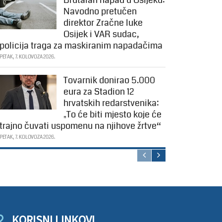
Navodno pretučen
direktor Zračne luke
Osijek i VAR sudac,
policija traga za maskiranim napadačima
PETAK, 7. KOLOVOZA 2026.
Tovarnik donirao 5.000
eura za Stadion 12
hrvatskih redarstvenika:
„To će biti mjesto koje će
trajno čuvati uspomenu na njihove žrtve“
PETAK, 7. KOLOVOZA 2026.
KORISNI LINKOVI