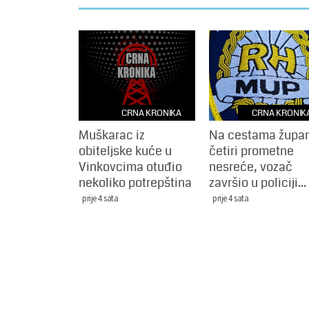
CRNA KRONIKA
CRNA KRONIK
Muškarac iz
Na cestama župan
obiteljske kuće u
četiri prometne
Vinkovcima otuđio
nesreće, vozač
nekoliko potrepština
završio u policiji...
prije 4 sata
prije 4 sata