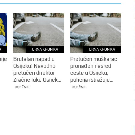
A
CRNA KRONIKA
CRNA KRONIKA
ije
Brutalan napad u
Pretučen muškarac
Osijeku: Navodno
pronađen nasred
pretučen direktor
ceste u Osijeku,
Zračne luke Osijek...
policija istražuje...
prije 7 sati
prije 9 sati