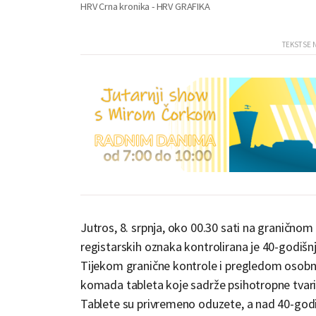
HRV Crna kronika - HRV GRAFIKA
Jutros, 8. srpnja, oko 00.30 sati na graničnom
registarskih oznaka kontrolirana je 40-godišnj
Tijekom granične kontrole i pregledom osobne p
komada tableta koje sadrže psihotropne tvari,
Tablete su privremeno oduzete, a nad 40-godiš