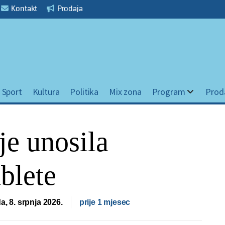
Kontakt
Prodaja
Sport
Kultura
Politika
Mix zona
Program
Prod
je unosila
blete
da, 8. srpnja 2026.
prije 1 mjesec