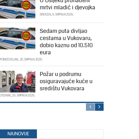
U Osijeku pronađeni
mrtvi mladić i djevojka
SRIJEDA, 8. SRPNJA 2026.
Sedam puta divljao
cestama u Vukovaru,
dobio kaznu od 10.510
eura
PONEDJELJAK, 20. SRPNJA 2026.
Požar u podrumu
osiguravajuće kuće u
središtu Vukovara
UTORAK, 28. SRPNJA 2026.
NAJNOVIJE