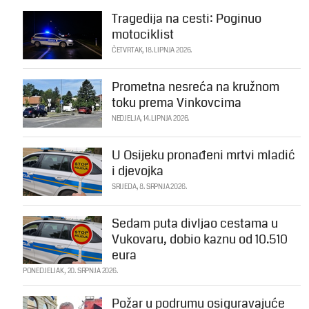
Tragedija na cesti: Poginuo
motociklist
ČETVRTAK, 18. LIPNJA 2026.
Prometna nesreća na kružnom
toku prema Vinkovcima
NEDJELJA, 14. LIPNJA 2026.
U Osijeku pronađeni mrtvi mladić
i djevojka
SRIJEDA, 8. SRPNJA 2026.
Sedam puta divljao cestama u
Vukovaru, dobio kaznu od 10.510
eura
PONEDJELJAK, 20. SRPNJA 2026.
Požar u podrumu osiguravajuće