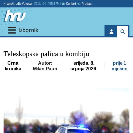
Hrvatski radio Vukovar
107,2 / 104,1 / 95,4 FM
|
Kontakt
Prodaja
Izbornik
Teleskopska palica u kombiju
Crna
Autor:
srijeda, 8.
prije 1
kronika
Milan Paun
srpnja 2026.
mjesec