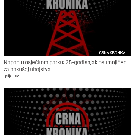
CRNA KRONIKA
Napad u osječkom parku: 25-godišnjak osumnjičen
za pokušaj ubojstva
prije 1 sat