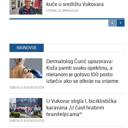
kuće u središtu Vukovara
UTORAK, 28. SRPNJA 2026.
NAJNOVIJE
Dermatolog Ćurić upozorava:
Koža pamti svaku opeklinu, a
melanom je gotovo 100 posto
izlječiv ako se otkrije na vrijeme
SUBOTA, 8. KOLOVOZA 2026.
U Vukovar stigla 1. biciklistička
karavana „U čast hrabrim
braniteljicama“
SUBOTA, 8. KOLOVOZA 2026.