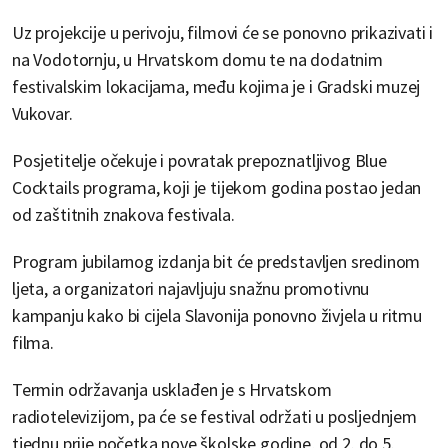
Uz projekcije u perivoju, filmovi će se ponovno prikazivati i
na Vodotornju, u Hrvatskom domu te na dodatnim
festivalskim lokacijama, među kojima je i Gradski muzej
Vukovar.
Posjetitelje očekuje i povratak prepoznatljivog Blue
Cocktails programa, koji je tijekom godina postao jedan
od zaštitnih znakova festivala.
Program jubilarnog izdanja bit će predstavljen sredinom
ljeta, a organizatori najavljuju snažnu promotivnu
kampanju kako bi cijela Slavonija ponovno živjela u ritmu
filma.
Termin održavanja usklađen je s Hrvatskom
radiotelevizijom, pa će se festival održati u posljednjem
tjednu prije početka nove školske godine, od 2. do 5.