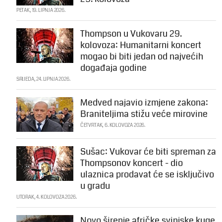
PETAK, 19. LIPNJA 2026.
Thompson u Vukovaru 29.
kolovoza: Humanitarni koncert
mogao bi biti jedan od najvećih
događaja godine
SRIJEDA, 24. LIPNJA 2026.
Medved najavio izmjene zakona:
Braniteljima stižu veće mirovine
ČETVRTAK, 6. KOLOVOZA 2026.
Sušac: Vukovar će biti spreman za
Thompsonov koncert - dio
ulaznica prodavat će se isključivo
u gradu
UTORAK, 4. KOLOVOZA 2026.
Novo širenje afričke svinjske kuge