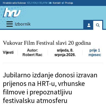
Hrvatski radio Vukovar
107,2 / 104,1 / 95,4 FM
|
Kontakt
Prodaja
Izbornik
Vukovar Film Festival slavi 20 godina
Autor:
srijeda, 8.
prije 1
Vijesti
Robert Rac
srpnja 2026.
mjesec
Jubilarno izdanje donosi izravan
prijenos na HRT-u, vrhunske
filmove i prepoznatljivu
festivalsku atmosferu