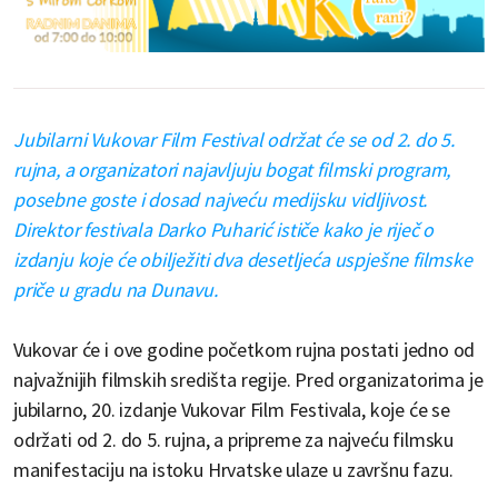
Jubilarni Vukovar Film Festival održat će se od 2. do 5.
rujna, a organizatori najavljuju bogat filmski program,
posebne goste i dosad najveću medijsku vidljivost.
Direktor festivala Darko Puharić ističe kako je riječ o
izdanju koje će obilježiti dva desetljeća uspješne filmske
priče u gradu na Dunavu.
Vukovar će i ove godine početkom rujna postati jedno od
najvažnijih filmskih središta regije. Pred organizatorima je
jubilarno, 20. izdanje Vukovar Film Festivala, koje će se
održati od 2. do 5. rujna, a pripreme za najveću filmsku
manifestaciju na istoku Hrvatske ulaze u završnu fazu.