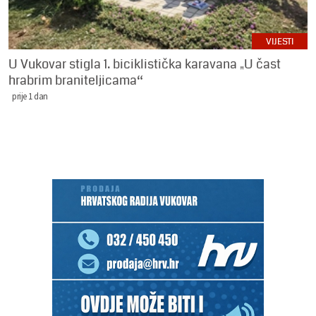
VIJESTI
U Vukovar stigla 1. biciklistička karavana „U čast
hrabrim braniteljicama“
prije 1 dan