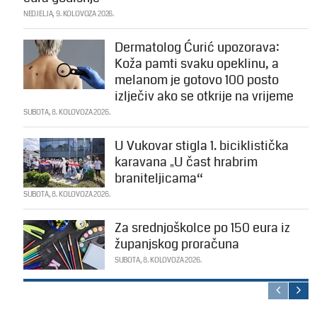
NEDJELJA, 9. KOLOVOZA 2026.
Dermatolog Ćurić upozorava:
Koža pamti svaku opeklinu, a
melanom je gotovo 100 posto
izlječiv ako se otkrije na vrijeme
SUBOTA, 8. KOLOVOZA 2026.
U Vukovar stigla 1. biciklistička
karavana „U čast hrabrim
braniteljicama“
SUBOTA, 8. KOLOVOZA 2026.
Za srednjoškolce po 150 eura iz
županjskog proračuna
SUBOTA, 8. KOLOVOZA 2026.