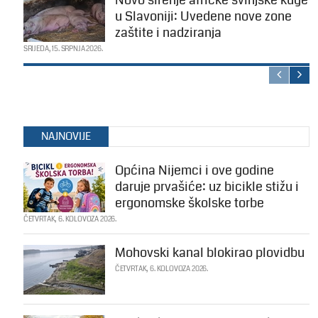
Novo širenje afričke svinjske kuge
u Slavoniji: Uvedene nove zone
zaštite i nadziranja
SRIJEDA, 15. SRPNJA 2026.
NAJNOVIJE
Općina Nijemci i ove godine
daruje prvašiće: uz bicikle stižu i
ergonomske školske torbe
ČETVRTAK, 6. KOLOVOZA 2026.
Mohovski kanal blokirao plovidbu
ČETVRTAK, 6. KOLOVOZA 2026.