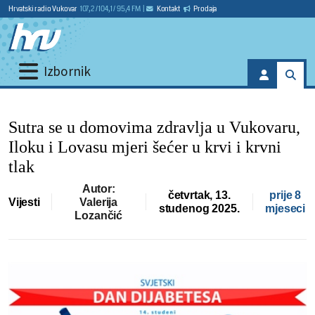
Hrvatski radio Vukovar
107,2 / 104,1 / 95,4 FM
|
Kontakt
Prodaja
Izbornik
Sutra se u domovima zdravlja u Vukovaru,
Iloku i Lovasu mjeri šećer u krvi i krvni
tlak
Autor:
četvrtak, 13.
prije 8
Vijesti
Valerija
studenog 2025.
mjeseci
Lozančić