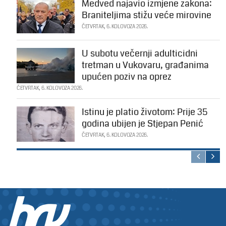
Medved najavio izmjene zakona:
Braniteljima stižu veće mirovine
ČETVRTAK, 6. KOLOVOZA 2026.
U subotu večernji adulticidni
tretman u Vukovaru, građanima
upućen poziv na oprez
ČETVRTAK, 6. KOLOVOZA 2026.
Istinu je platio životom: Prije 35
godina ubijen je Stjepan Penić
ČETVRTAK, 6. KOLOVOZA 2026.