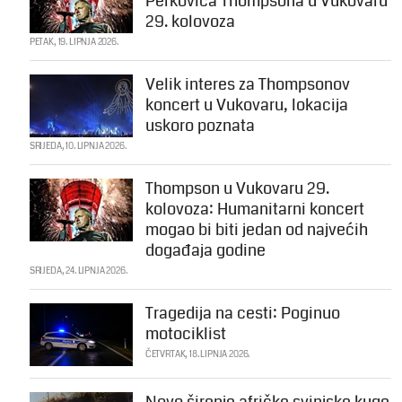
Perkovića Thompsona u Vukovaru
29. kolovoza
PETAK, 19. LIPNJA 2026.
Velik interes za Thompsonov
koncert u Vukovaru, lokacija
uskoro poznata
SRIJEDA, 10. LIPNJA 2026.
Thompson u Vukovaru 29.
kolovoza: Humanitarni koncert
mogao bi biti jedan od najvećih
događaja godine
SRIJEDA, 24. LIPNJA 2026.
Tragedija na cesti: Poginuo
motociklist
ČETVRTAK, 18. LIPNJA 2026.