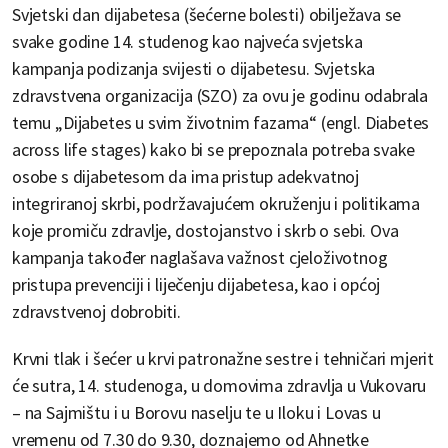
Svjetski dan dijabetesa (šećerne bolesti) obilježava se
svake godine 14. studenog kao najveća svjetska
kampanja podizanja svijesti o dijabetesu. Svjetska
zdravstvena organizacija (SZO) za ovu je godinu odabrala
temu „Dijabetes u svim životnim fazama“ (engl. Diabetes
across life stages) kako bi se prepoznala potreba svake
osobe s dijabetesom da ima pristup adekvatnoj
integriranoj skrbi, podržavajućem okruženju i politikama
koje promiču zdravlje, dostojanstvo i skrb o sebi. Ova
kampanja također naglašava važnost cjeloživotnog
pristupa prevenciji i liječenju dijabetesa, kao i općoj
zdravstvenoj dobrobiti.
Krvni tlak i šećer u krvi patronažne sestre i tehničari mjerit
će sutra, 14. studenoga, u domovima zdravlja u Vukovaru
– na Sajmištu i u Borovu naselju te u Iloku i Lovas u
vremenu od 7.30 do 9.30, doznajemo od Ahnetke