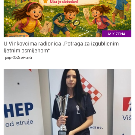
MIX ZONA
U Vinkovcima radionica „Potraga za izgubljenim
ljetnim osmijehom“
prije -3525 sekundi