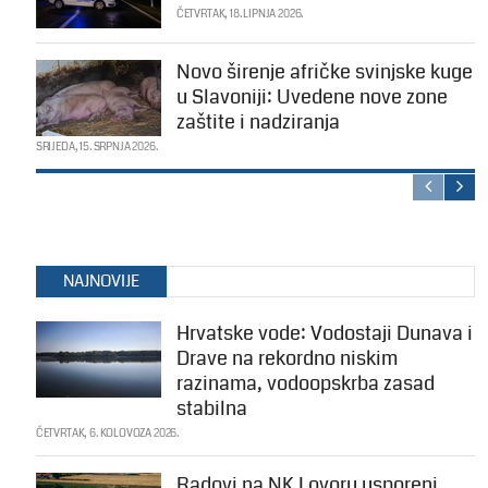
ČETVRTAK, 18. LIPNJA 2026.
Novo širenje afričke svinjske kuge
u Slavoniji: Uvedene nove zone
zaštite i nadziranja
SRIJEDA, 15. SRPNJA 2026.
NAJNOVIJE
Hrvatske vode: Vodostaji Dunava i
Drave na rekordno niskim
razinama, vodoopskrba zasad
stabilna
ČETVRTAK, 6. KOLOVOZA 2026.
Radovi na NK Lovoru usporeni,