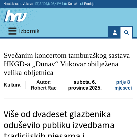
Hrvatski radio Vukovar
107,2 / 104,1 / 95,4 FM
|
Kontakt
Prodaja
Izbornik
Svečanim koncertom tamburaškog sastava
HKGD-a „Dunav“ Vukovar obilježena
velika obljetnica
Autor:
subota, 6.
prije 8
Kultura
Robert Rac
prosinca 2025.
mjeseci
Više od dvadeset glazbenika
oduševilo publiku izvedbama
tradicijskih pjesama i