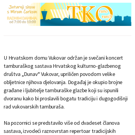
U Hrvatskom domu Vukovar održan je svečani koncert
tamburaškog sastava Hrvatskog kulturno-glazbenog
društva „Dunav“ Vukovar, upriličen povodom velike
obljetnice njihova djelovanja. Događaj je okupio brojne
građane i ljubitelje tamburaške glazbe koji su ispunili
dvoranu kako bi proslavili bogatu tradiciju i dugogodišnji
rad vukovarskih tamburaša.
Na pozornici se predstavilo više od dvadeset članova
sastava, izvodeći raznovrstan repertoar tradicijskih