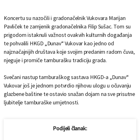
Koncertu su nazočili i gradonačelnik Vukovara Marijan
Pavliček te zamjenik gradonačelnika Filip Sušac. Tom su
prigodom istaknuli važnost ovakvih kulturnih događanja
te pohvalili HKGD „Dunav“ Vukovar kao jedno od
najznačajnijih društava koje svojim predanim radom čuva,
njeguje i promiče tamburašku tradiciju grada.
Svečani nastup tamburaškog sastava HKGD-a „Dunav“
Vukovar još je jednom potvrdio njihovu ulogu u očuvanju
glazbene baštine te ostavio snažan dojam na sve prisutne
ljubitelje tamburaške umjetnosti.
Podijeli članak: