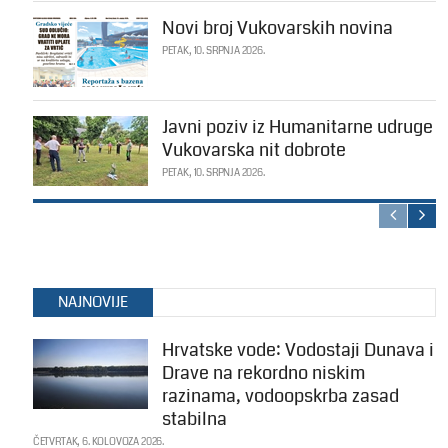
Novi broj Vukovarskih novina
PETAK, 10. SRPNJA 2026.
Javni poziv iz Humanitarne udruge
Vukovarska nit dobrote
PETAK, 10. SRPNJA 2026.
NAJNOVIJE
Hrvatske vode: Vodostaji Dunava i
Drave na rekordno niskim
razinama, vodoopskrba zasad
stabilna
ČETVRTAK, 6. KOLOVOZA 2026.