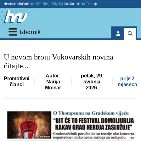
Hrvatski radio Vukovar
107,2 / 104,1 / 95,4 FM
|
Kontakt
Prodaja
Izbornik
U novom broju Vukovarskih novina
čitajte...
Autor:
petak, 29.
Promotivni
prije 2
Marija
svibnja
članci
mjeseca
Molnar
2026.