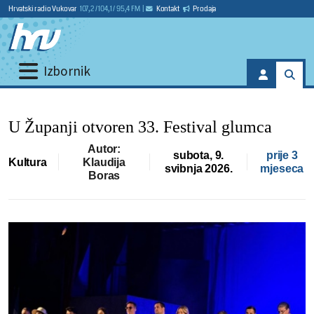
Hrvatski radio Vukovar
107,2 / 104,1 / 95,4 FM
|
Kontakt
Prodaja
Izbornik
U Županji otvoren 33. Festival glumca
Autor:
subota, 9.
prije 3
Kultura
Klaudija
svibnja 2026.
mjeseca
Boras