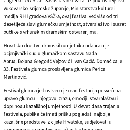
Zagreba i UO Asser Savus iz Vinkovaca, uz pokroviteljstva
Vukovarsko-srijemske županije, Ministarstva kulture i
medija RH i gradova VSŽ-a, ovaj festival već više od tri
desetljeća slavi glumačku umjetnost, stvaralaštvo i susret
publike s vrhunskim dramskim ostvarenjima.
Hrvatsko društvo dramskih umjetnika odabralo je
ocjenjivački sud u glumačkom sastavu Nada
Abrus, Bojana Gregorić Vejzović i Ivan Ćaćić. Domaćica je
33. Festivala glumca proslavljena glumica Perica
Martinović.
Festival glumca jedinstvena je manifestacija posvećena
upravo glumcu – njegovu izrazu, emociji, stvaralaštvu i
doprinosu kazališnoj umjetnosti. U devet dana trajanja
festivala, publika će imati priliku pogledati najbolje
kazališne predstave iz cijele Hrvatske, sudjelovati u
razgovorima s umjetnicima, uživati u bogatom