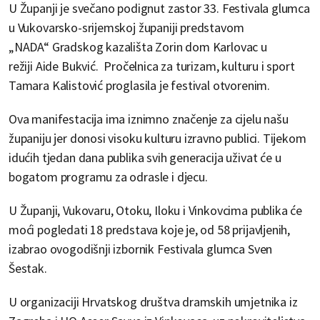
U Županji je svečano podignut zastor 33. Festivala glumca
u Vukovarsko-srijemskoj županiji predstavom
„NADA“ Gradskog kazališta Zorin dom Karlovac u
režiji Aide Bukvić. Pročelnica za turizam, kulturu i sport
Tamara Kalistović proglasila je festival otvorenim.
Ova manifestacija ima iznimno značenje za cijelu našu
županiju jer donosi visoku kulturu izravno publici. Tijekom
idućih tjedan dana publika svih generacija uživat će u
bogatom programu za odrasle i djecu.
U Županji, Vukovaru, Otoku, Iloku i Vinkovcima publika će
moći pogledati 18 predstava koje je, od 58 prijavljenih,
izabrao ovogodišnji izbornik Festivala glumca Sven
Šestak.
U organizaciji Hrvatskog društva dramskih umjetnika iz