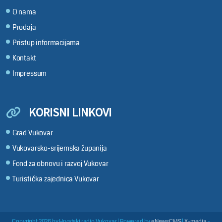
O nama
Prodaja
Pristup informacijama
Kontakt
Impressum
KORISNI LINKOVI
Grad Vukovar
Vukovarsko-srijemska županija
Fond za obnovu i razvoj Vukovar
Turistička zajednica Vukovar
Copyright 2026 by Hrvatski radio Vukovar
|
Powered by
eNewsCMS
|
X-media
-