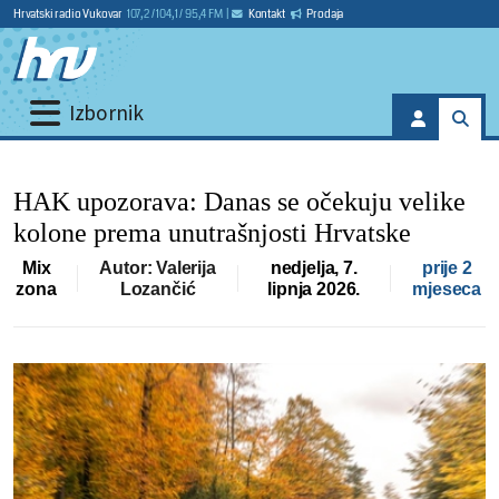
Hrvatski radio Vukovar
107,2 / 104,1 / 95,4 FM
|
Kontakt
Prodaja
Izbornik
HAK upozorava: Danas se očekuju velike
kolone prema unutrašnjosti Hrvatske
Mix
Autor: Valerija
nedjelja, 7.
prije 2
zona
Lozančić
lipnja 2026.
mjeseca