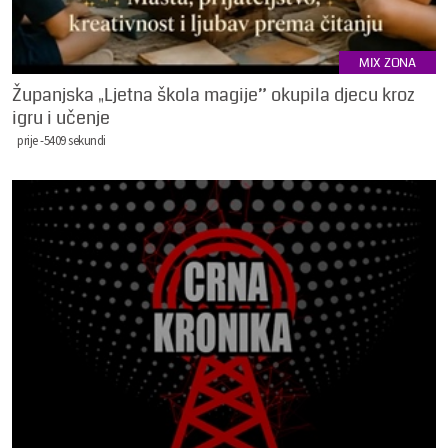
MIX ZONA
Županjska „Ljetna škola magije” okupila djecu kroz
igru i učenje
prije -5409 sekundi