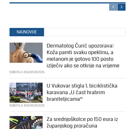
NAJNOVIJE
Dermatolog Ćurić upozorava:
Koža pamti svaku opeklinu, a
melanom je gotovo 100 posto
izlječiv ako se otkrije na vrijeme
SUBOTA, 8. KOLOVOZA 2026.
U Vukovar stigla 1. biciklistička
karavana „U čast hrabrim
braniteljicama“
SUBOTA, 8. KOLOVOZA 2026.
Za srednjoškolce po 150 eura iz
županjskog proračuna