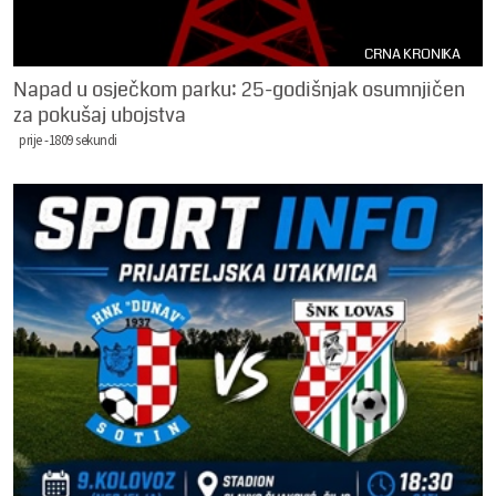
CRNA KRONIKA
Napad u osječkom parku: 25-godišnjak osumnjičen
za pokušaj ubojstva
prije -1809 sekundi