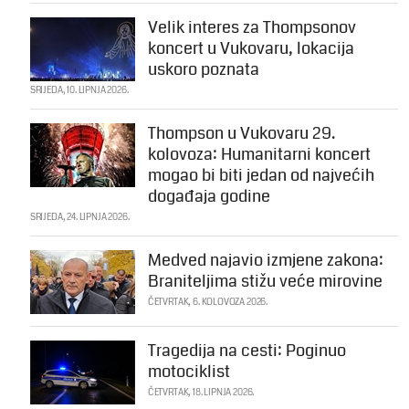
Velik interes za Thompsonov
koncert u Vukovaru, lokacija
uskoro poznata
SRIJEDA, 10. LIPNJA 2026.
Thompson u Vukovaru 29.
kolovoza: Humanitarni koncert
mogao bi biti jedan od najvećih
događaja godine
SRIJEDA, 24. LIPNJA 2026.
Medved najavio izmjene zakona:
Braniteljima stižu veće mirovine
ČETVRTAK, 6. KOLOVOZA 2026.
Tragedija na cesti: Poginuo
motociklist
ČETVRTAK, 18. LIPNJA 2026.