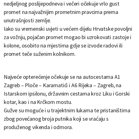
nedjeljnog poslijepodneva i večeri očekuje vrlo gust
promet na najvažnijim prometnim pravcima prema
unutrašnjosti zemlje.
Iako su vremenski uvjeti u većem dijelu Hrvatske povoljni
za vožnju, pojačan promet mogao bi uzrokovati zastoje i
kolone, osobito na mjestima gdje se izvode radovi ili
promet teče suženim kolnikom.
Najveće opterećenje očekuje se na autocestama A1
Zagreb – Ploče – Karamatići i A6 Rijeka – Zagreb, na
Istarskom ipsilonu, državnim cestama kroz Liku i Gorski
kotar, kao i na Krčkom mostu.
Gužve su moguće i u trajektnim lukama te pristaništima
zbog povećanog broja putnika koji se vraćaju s
produženog vikenda i odmora.