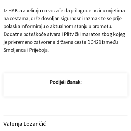
Iz HAK-a apeliraju na vozače da prilagode brzinu uvjetima
na cestama, drže dovoljan sigurnosni razmak te se prije
polaska informiraju o aktualnom stanju u prometu.
Dodatne poteškoće stvara i Plitvički maraton zbog kojeg
je privremeno zatvorena državna cesta DC429 između
Smoljanca i Prijeboja.
Podijeli članak:
Valerija Lozančić