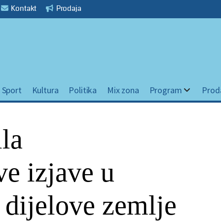
Kontakt
Prodaja
Sport
Kultura
Politika
Mix zona
Program
Prod
la
e izjave u
 dijelove zemlje