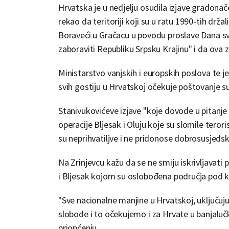
Hrvatska je u nedjelju osudila izjave gradona
rekao da teritoriji koji su u ratu 1990-tih drža
Boraveći u Gračacu u povodu proslave Dana sve
zaboraviti Republiku Srpsku Krajinu" i da ova 
Ministarstvo vanjskih i europskih poslova te je 
svih gostiju u Hrvatskoj očekuje poštovanje s
Stanivukovićeve izjave "koje dovode u pitanje
operacije Bljesak i Oluju koje su slomile tero
su neprihvatiljve i ne pridonose dobrosusjeds
Na Zrinjevcu kažu da se ne smiju iskrivljavati 
i Bljesak kojom su oslobođena područja pod 
"Sve nacionalne manjine u Hrvatskoj, uključujuć
slobode i to očekujemo i za Hrvate u banjalučkom
priopćenju.