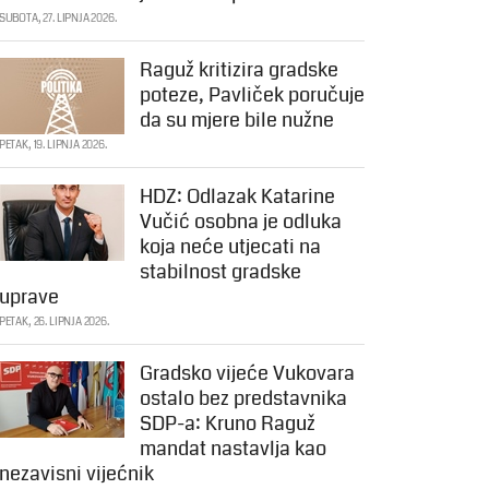
SUBOTA, 27. LIPNJA 2026.
Raguž kritizira gradske
poteze, Pavliček poručuje
da su mjere bile nužne
PETAK, 19. LIPNJA 2026.
HDZ: Odlazak Katarine
Vučić osobna je odluka
koja neće utjecati na
stabilnost gradske
uprave
PETAK, 26. LIPNJA 2026.
Gradsko vijeće Vukovara
ostalo bez predstavnika
SDP-a: Kruno Raguž
mandat nastavlja kao
nezavisni vijećnik