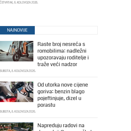
ČETVRTAK, 6. KOLOVOZA 2026.
NAJNOVIJE
Raste broj nesreća s
romobilima: nadležni
upozoravaju roditelje i
traže veći nadzor
SUBOTA, 8. KOLOVOZA 2026.
Od utorka nove cijene
goriva: benzin blago
pojeftinjuje, dizel u
porastu
SUBOTA, 8. KOLOVOZA 2026.
Napreduju radovi na