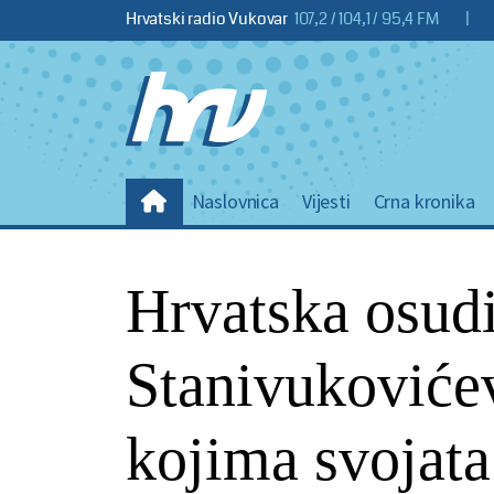
Hrvatski radio Vukovar
107,2 / 104,1 / 95,4 FM
|
Naslovnica
Vijesti
Crna kronika
Hrvatska osudi
Stanivukovićev
kojima svojata