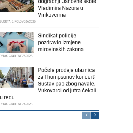
dogradnji Osnovne škole
Vladimira Nazora u
Vinkovcima
SUBOTA, 8. KOLOVOZA 2026.
Sindikat policije
pozdravio izmjene
mirovinskih zakona
PETAK, 7. KOLOVOZA 2026.
Počela prodaja ulaznica
za Thompsonov koncert:
Sustav pao zbog navale,
Vukovarci od jutra čekali
u redu
PETAK, 7. KOLOVOZA 2026.