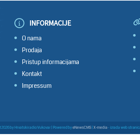
INFORMACIJE
O nama
Prodaja
Pristup informacijama
Kontakt
Impressum
 2026 by Hrvatski radio Vukovar
|
Powered by
eNewsCMS
|
X-media
- izrada web stranica