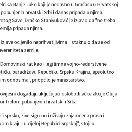
čelnika Banje Luke koji je nedavno u Gračacu u Hrvatskoj
li pobunjenih hrvatski Srbi i danas pripadaju njima.
tog Save, Draško Stanivuković je izjavio da "ne treba
zemlja pripada njima.
izjave ocijenilo neprihvatljivima i istaknulo da se od
uvereniteta zemlje.
 Domovinski rat kao i legitimne vojno-redarstvene
rističku paradržavu Republiku Srpsku Krajinu, apsolutno
kim odnosima", priopćilo je ministarstvo.
povijesni događaji, uključujući oslobodilačke akcije Oluju
kontrolom pobunjenih hrvatskih Srba.
i sprsku, žive sigurno i uživaju zajamčena prava i
 kraju i u cijeloj Republici Srpskoj", stoji u