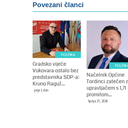
Povezani članci
POLITIKA
Gradsko vijeće
POLITIK
Vukovara ostalo bez
Načelnik Općine
predstavnika SDP-a:
Tordinci zatečen 
Kruno Raguž...
upravljačem s 1,71
prije 1 dan
promilom...
lipnja 27, 2026