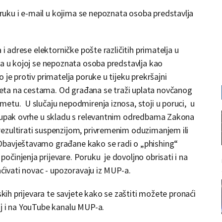
uku i e-mail u kojima se nepoznata osoba predstavlja
 i adrese elektorničke pošte različitih primatelja u
ka u kojoj se nepoznata osoba predstavlja kao
 je protiv primatelja poruke u tijeku prekršajni
ta na cestama. Od građana se traži uplata novčanog
etu. U slučaju nepodmirenja iznosa, stoji u poruci, u
stupak ovrhe u skladu s relevantnim odredbama Zakona
ezultirati suspenzijom, privremenim oduzimanjem ili
Obavještavamo građane kako se radi o „phishing“
činjenja prijevare. Poruku je dovoljno obrisati i na
aćivati novac - upozoravaju iz MUP-a.
skih prijevara te savjete kako se zaštiti možete pronaći
oj i na YouTube kanalu MUP-a.