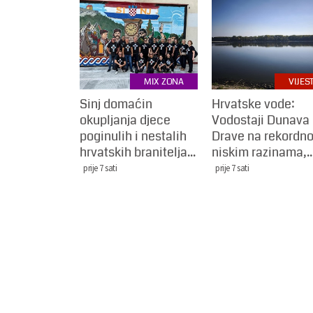
MIX ZONA
VIJEST
Sinj domaćin
Hrvatske vode:
okupljanja djece
Vodostaji Dunava 
poginulih i nestalih
Drave na rekordn
hrvatskih branitelja...
niskim razinama,..
prije 7 sati
prije 7 sati