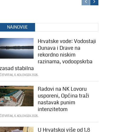
NAJNOVIJE
Hrvatske vode: Vodostaji
Dunava i Drave na
rekordno niskim
razinama, vodoopskrba
zasad stabilna
ČETVRTAK, 6. KOLOVOZA 2026.
Radovi na NK Lovoru
usporeni, Općina traži
nastavak punim
intenzitetom
ČETVRTAK, 6. KOLOVOZA 2026.
U Hrvatskoj više od 1,8