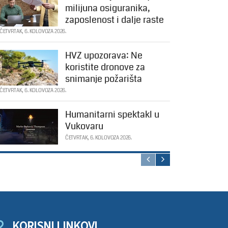
milijuna osiguranika,
zaposlenost i dalje raste
ČETVRTAK, 6. KOLOVOZA 2026.
HVZ upozorava: Ne
koristite dronove za
snimanje požarišta
ČETVRTAK, 6. KOLOVOZA 2026.
Humanitarni spektakl u
Vukovaru
ČETVRTAK, 6. KOLOVOZA 2026.
KORISNI LINKOVI