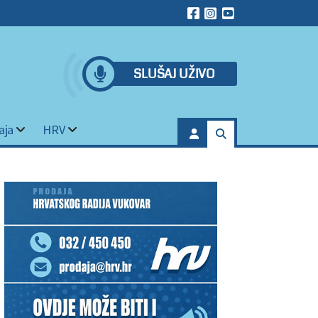
SLUŠAJ UŽIVO
aja
HRV