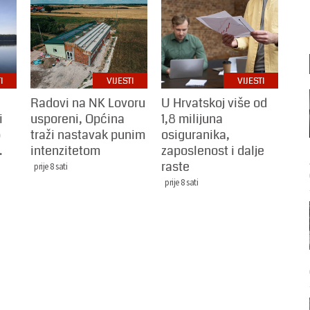
I
VIJESTI
VIJESTI
Radovi na NK Lovoru
U Hrvatskoj više od
i
usporeni, Općina
1,8 milijuna
o
traži nastavak punim
osiguranika,
.
intenzitetom
zaposlenost i dalje
raste
prije 8 sati
prije 8 sati