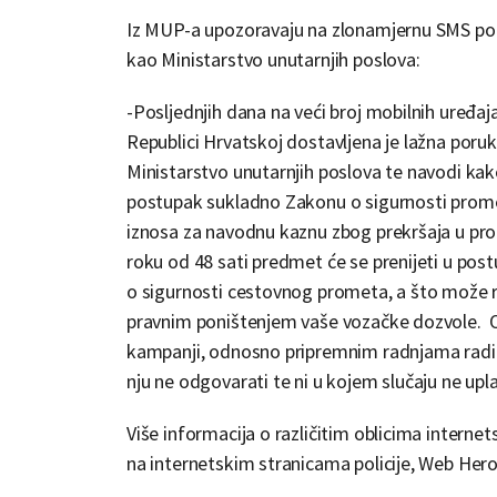
Iz MUP-a upozoravaju na zlonamjernu SMS por
kao Ministarstvo unutarnjih poslova:
-Posljednjih dana na veći broj mobilnih uređaja
Republici Hrvatskoj dostavljena je lažna poru
Ministarstvo unutarnjih poslova te navodi kako
postupak sukladno Zakonu o sigurnosti prome
iznosa za navodnu kaznu zbog prekršaja u prom
roku od 48 sati predmet će se prenijeti u po
o sigurnosti cestovnog prometa, a što može r
pravnim poništenjem vaše vozačke dozvole. 
kampanji, odnosno pripremnim radnjama radi po
nju ne odgovarati te ni u kojem slučaju ne upl
Više informacija o različitim oblicima internet
na internetskim stranicama policije, Web Her