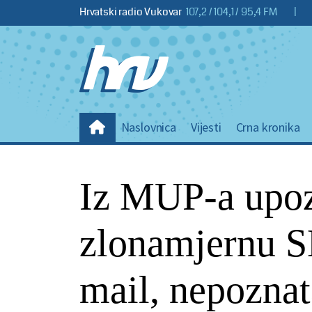
Hrvatski radio Vukovar
107,2 / 104,1 / 95,4 FM
|
Naslovnica
Vijesti
Crna kronika
Iz MUP-a upoz
zlonamjernu S
mail, nepozna