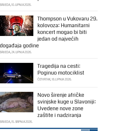
SRIJEDA, 10. LIPNJA 2026.
Thompson u Vukovaru 29.
kolovoza: Humanitarni
koncert mogao bi biti
jedan od najvećih
događaja godine
SRIJEDA, 24. LIPNJA 2026.
Tragedija na cesti:
Poginuo motociklist
ČETVRTAK, 18. LIPNJA 2026.
Novo širenje afričke
svinjske kuge u Slavoniji:
Uvedene nove zone
zaštite i nadziranja
SRIJEDA, 15. SRPNJA 2026.