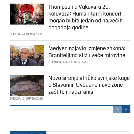
Thompson u Vukovaru 29.
kolovoza: Humanitarni koncert
mogao bi biti jedan od najvećih
događaja godine
SRIJEDA, 24. LIPNJA 2026.
Medved najavio izmjene zakona:
Braniteljima stižu veće mirovine
ČETVRTAK, 6. KOLOVOZA 2026.
Novo širenje afričke svinjske kuge
u Slavoniji: Uvedene nove zone
zaštite i nadziranja
SRIJEDA, 15. SRPNJA 2026.