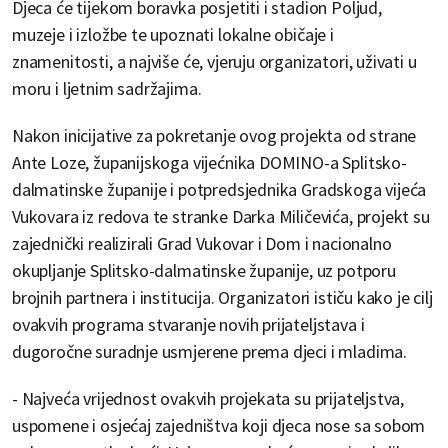
Djeca će tijekom boravka posjetiti i stadion Poljud,
muzeje i izložbe te upoznati lokalne običaje i
znamenitosti, a najviše će, vjeruju organizatori, uživati u
moru i ljetnim sadržajima.
Nakon inicijative za pokretanje ovog projekta od strane
Ante Loze, županijskoga vijećnika DOMINO-a Splitsko-
dalmatinske županije i potpredsjednika Gradskoga vijeća
Vukovara iz redova te stranke Darka Miličevića, projekt su
zajednički realizirali Grad Vukovar i Dom i nacionalno
okupljanje Splitsko-dalmatinske županije, uz potporu
brojnih partnera i institucija. Organizatori ističu kako je cilj
ovakvih programa stvaranje novih prijateljstava i
dugoročne suradnje usmjerene prema djeci i mladima.
- Najveća vrijednost ovakvih projekata su prijateljstva,
uspomene i osjećaj zajedništva koji djeca nose sa sobom