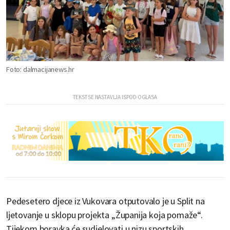
Foto: dalmacijanews.hr
Pedesetero djece iz Vukovara otputovalo je u Split na
ljetovanje u sklopu projekta „Županija koja pomaže“.
Tijekom boravka će sudjelovati u nizu sportskih,