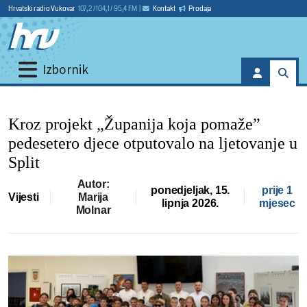
Hrvatski radio Vukovar
107,2 / 104,1 / 95,4 FM
|
Kontakt
Prodaja
Izbornik
Kroz projekt „Županija koja pomaže”
pedesetero djece otputovalo na ljetovanje u
Split
Autor:
ponedjeljak, 15.
prije 1
Vijesti
Marija
lipnja 2026.
mjesec
Molnar