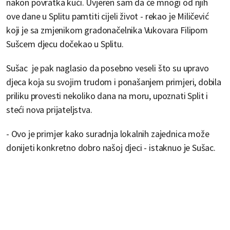
nakon povratka kući. Uvjeren sam da će mnogi od njih
ove dane u Splitu pamtiti cijeli život - rekao je Miličević
koji je sa zmjenikom gradonačelnika Vukovara Filipom
Sušcem djecu dočekao u Splitu.
Sušac je pak naglasio da posebno veseli što su upravo
djeca koja su svojim trudom i ponašanjem primjeri, dobila
priliku provesti nekoliko dana na moru, upoznati Split i
steći nova prijateljstva.
- Ovo je primjer kako suradnja lokalnih zajednica može
donijeti konkretno dobro našoj djeci - istaknuo je Sušac.