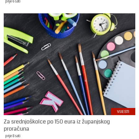
prije 6 sati
VIJESTI
Za srednjoškolce po 150 eura iz županjskog
proračuna
prije 8 sati