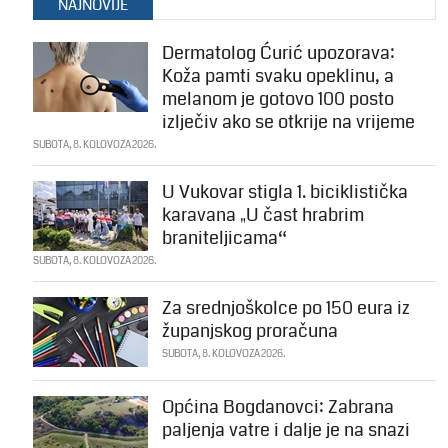
NAJNOVIJE
Dermatolog Ćurić upozorava:
Koža pamti svaku opeklinu, a
melanom je gotovo 100 posto
izlječiv ako se otkrije na vrijeme
SUBOTA, 8. KOLOVOZA 2026.
U Vukovar stigla 1. biciklistička
karavana „U čast hrabrim
braniteljicama“
SUBOTA, 8. KOLOVOZA 2026.
Za srednjoškolce po 150 eura iz
županjskog proračuna
SUBOTA, 8. KOLOVOZA 2026.
Općina Bogdanovci: Zabrana
paljenja vatre i dalje je na snazi