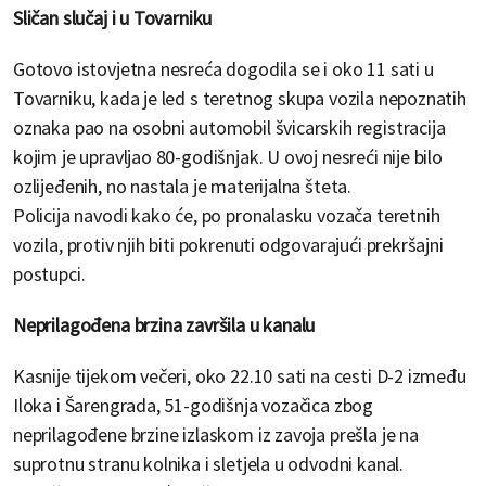
Sličan slučaj i u Tovarniku
Gotovo istovjetna nesreća dogodila se i oko 11 sati u
Tovarniku, kada je led s teretnog skupa vozila nepoznatih
oznaka pao na osobni automobil švicarskih registracija
kojim je upravljao 80-godišnjak. U ovoj nesreći nije bilo
ozlijeđenih, no nastala je materijalna šteta.
Policija navodi kako će, po pronalasku vozača teretnih
vozila, protiv njih biti pokrenuti odgovarajući prekršajni
postupci.
Neprilagođena brzina završila u kanalu
Kasnije tijekom večeri, oko 22.10 sati na cesti D-2 između
Iloka i Šarengrada, 51-godišnja vozačica zbog
neprilagođene brzine izlaskom iz zavoja prešla je na
suprotnu stranu kolnika i sletjela u odvodni kanal.