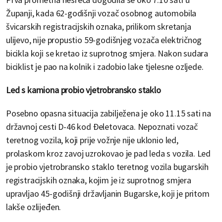
Županji, kada 62-godišnji vozač osobnog automobila
švicarskih registracijskih oznaka, prilikom skretanja
ulijevo, nije propustio 59-godišnjeg vozača električnog
bicikla koji se kretao iz suprotnog smjera. Nakon sudara
biciklist je pao na kolnik i zadobio lake tjelesne ozljede.
Led s kamiona probio vjetrobransko staklo
Posebno opasna situacija zabilježena je oko 11.15 sati na
državnoj cesti D-46 kod Đeletovaca. Nepoznati vozač
teretnog vozila, koji prije vožnje nije uklonio led,
prolaskom kroz zavoj uzrokovao je pad leda s vozila. Led
je probio vjetrobransko staklo teretnog vozila bugarskih
registracijskih oznaka, kojim je iz suprotnog smjera
upravljao 45-godišnji državljanin Bugarske, koji je pritom
lakše ozlijeđen.