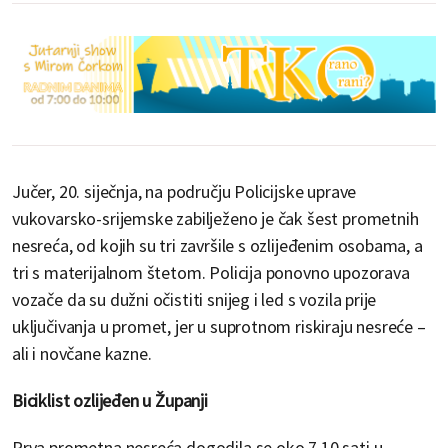
Jučer, 20. siječnja, na području Policijske uprave
vukovarsko-srijemske zabilježeno je čak šest prometnih
nesreća, od kojih su tri završile s ozlijeđenim osobama, a
tri s materijalnom štetom. Policija ponovno upozorava
vozače da su dužni očistiti snijeg i led s vozila prije
uključivanja u promet, jer u suprotnom riskiraju nesreće –
ali i novčane kazne.
Biciklist ozlijeđen u Županji
Prva prometna nesreća dogodila se oko 7.10 sati u