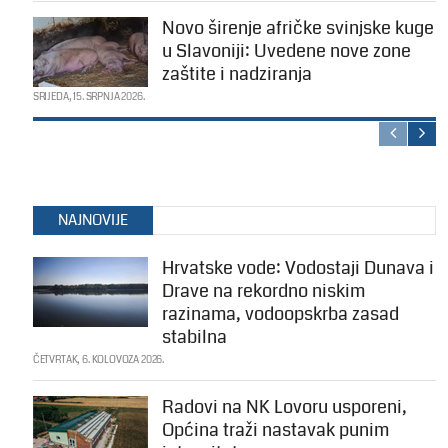
Novo širenje afričke svinjske kuge
u Slavoniji: Uvedene nove zone
zaštite i nadziranja
SRIJEDA, 15. SRPNJA 2026.
NAJNOVIJE
Hrvatske vode: Vodostaji Dunava i
Drave na rekordno niskim
razinama, vodoopskrba zasad
stabilna
ČETVRTAK, 6. KOLOVOZA 2026.
Radovi na NK Lovoru usporeni,
Općina traži nastavak punim