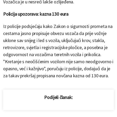
Vozačica je u nesreći lakše ozlijeđena.
Policija upozorava: kazna 130 eura
Iz policije podsjećaju kako Zakon o sigurnosti prometa na
cestama jasno propisuje obvezu vozača da prije vožnje
uklone sav snijeg i led s vozila, uključujući krov, stakla,
retrovizore, svjetla i registracijske pločice, a posebna je
odgovornost na vozačima teretnih vozila i prikolica.
"Kretanje s neočišćenim vozilom nije samo neodgovorno i
opasno, već i kažnjivo", poručuju iz policije, dodajući da je
za takav prekršaj propisana novčana kazna od 130 eura.
Podijeli članak: