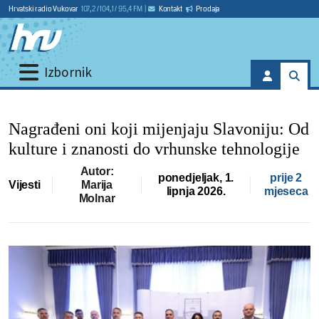
Hrvatski radio Vukovar
107,2 / 104,1 / 95,4 FM
|
Kontakt
Prodaja
Izbornik
Nagrađeni oni koji mijenjaju Slavoniju: Od
kulture i znanosti do vrhunske tehnologije
Autor:
ponedjeljak, 1.
prije 2
Vijesti
Marija
lipnja 2026.
mjeseca
Molnar