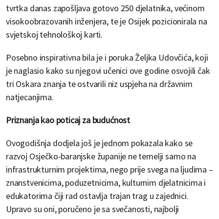
tvrtka danas zapošljava gotovo 250 djelatnika, većinom
visokoobrazovanih inženjera, te je Osijek pozicionirala na
svjetskoj tehnološkoj karti.
Posebno inspirativna bila je i poruka Željka Udovčića, koji
je naglasio kako su njegovi učenici ove godine osvojili čak
tri Oskara znanja te ostvarili niz uspjeha na državnim
natjecanjima.
Priznanja kao poticaj za budućnost
Ovogodišnja dodjela još je jednom pokazala kako se
razvoj Osječko-baranjske županije ne temelji samo na
infrastrukturnim projektima, nego prije svega na ljudima –
znanstvenicima, poduzetnicima, kulturnim djelatnicima i
edukatorima čiji rad ostavlja trajan trag u zajednici.
Upravo su oni, poručeno je sa svečanosti, najbolji