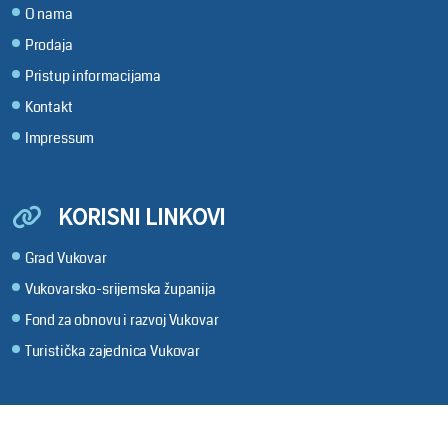
O nama
Prodaja
Pristup informacijama
Kontakt
Impressum
KORISNI LINKOVI
Grad Vukovar
Vukovarsko-srijemska županija
Fond za obnovu i razvoj Vukovar
Turistička zajednica Vukovar
Copyright 2026 by Hrvatski radio Vukovar
|
Powered by
eNewsCMS
|
X-media
-