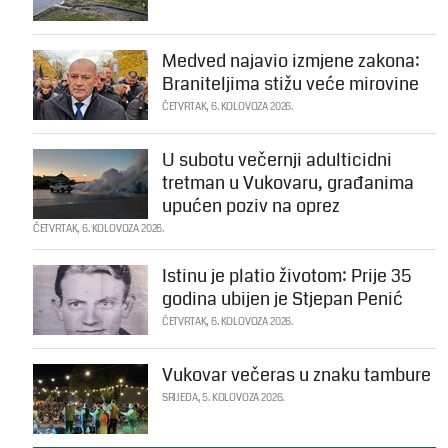
Medved najavio izmjene zakona:
Braniteljima stižu veće mirovine
ČETVRTAK, 6. KOLOVOZA 2026.
U subotu večernji adulticidni
tretman u Vukovaru, građanima
upućen poziv na oprez
ČETVRTAK, 6. KOLOVOZA 2026.
Istinu je platio životom: Prije 35
godina ubijen je Stjepan Penić
ČETVRTAK, 6. KOLOVOZA 2026.
Vukovar večeras u znaku tambure
SRIJEDA, 5. KOLOVOZA 2026.