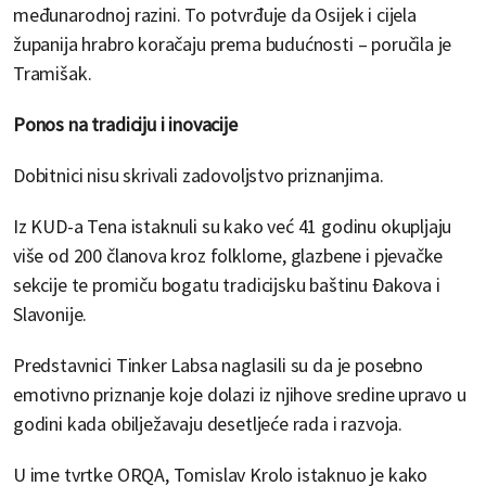
međunarodnoj razini. To potvrđuje da Osijek i cijela
županija hrabro koračaju prema budućnosti – poručila je
Tramišak.
Ponos na tradiciju i inovacije
Dobitnici nisu skrivali zadovoljstvo priznanjima.
Iz KUD-a Tena istaknuli su kako već 41 godinu okupljaju
više od 200 članova kroz folklorne, glazbene i pjevačke
sekcije te promiču bogatu tradicijsku baštinu Đakova i
Slavonije.
Predstavnici Tinker Labsa naglasili su da je posebno
emotivno priznanje koje dolazi iz njihove sredine upravo u
godini kada obilježavaju desetljeće rada i razvoja.
U ime tvrtke ORQA, Tomislav Krolo istaknuo je kako