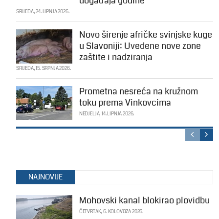
događaja godine
SRIJEDA, 24. LIPNJA 2026.
Novo širenje afričke svinjske kuge
u Slavoniji: Uvedene nove zone
zaštite i nadziranja
SRIJEDA, 15. SRPNJA 2026.
Prometna nesreća na kružnom
toku prema Vinkovcima
NEDJELJA, 14. LIPNJA 2026.
NAJNOVIJE
Mohovski kanal blokirao plovidbu
ČETVRTAK, 6. KOLOVOZA 2026.