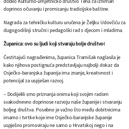
dobilo Kulturno-umjetničko društvo Tena za izniman
doprinos očuvanju i promicanju tradicijske baštine.
Nagrada za tehničku kulturu uručena je Željku Udovčiću za
dugogodišnji stručni i pedagoški rad s djecom i mladima.
Županica: ovo su ljudi koji stvaraju bolje društvo
t
Čestitajući nagrađenima, županica Tramišak naglasila je
kako njihova postignuća predstavljaju najbolji dokaz da
Osječko-baranjska županija ima znanje, kreativnost i
potencijal za uspješan razvoj.
– Dodijelili smo priznanja onima koji svojim radom
svakodnevno doprinose razvoju naše županije i stvaranju
boljeg društva. Posebno je važno što među dobitnicima
imamo i tvrtke koje ime Osječko-baranjske županije
uspješno promoviraju ne samo u Hrvatskoj nego i na