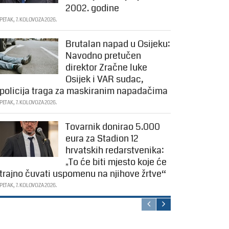
2002. godine
PETAK, 7. KOLOVOZA 2026.
Brutalan napad u Osijeku:
Navodno pretučen
direktor Zračne luke
Osijek i VAR sudac,
policija traga za maskiranim napadačima
PETAK, 7. KOLOVOZA 2026.
Tovarnik donirao 5.000
eura za Stadion 12
hrvatskih redarstvenika:
„To će biti mjesto koje će
trajno čuvati uspomenu na njihove žrtve“
PETAK, 7. KOLOVOZA 2026.