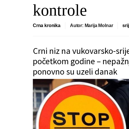
kontrole
Crna kronika
Autor: Marija Molnar
sri
Crni niz na vukovarsko-sri
početkom godine – nepažnj
ponovno su uzeli danak