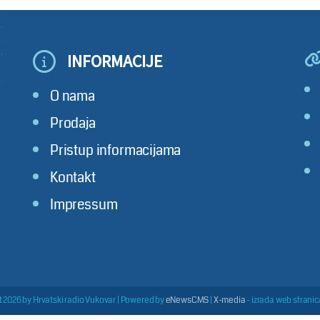
INFORMACIJE
O nama
Prodaja
Pristup informacijama
Kontakt
Impressum
 2026 by Hrvatski radio Vukovar
|
Powered by
eNewsCMS
|
X-media
- izrada web stranica