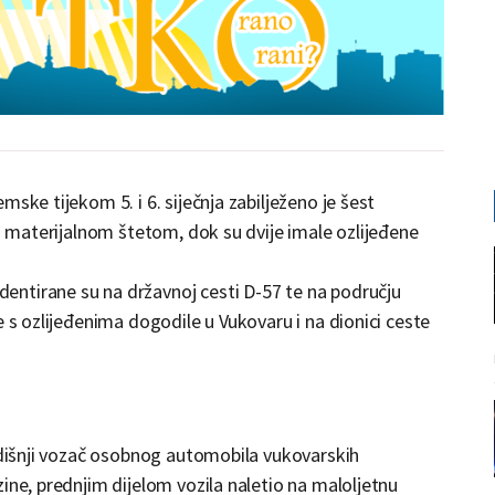
ske tijekom 5. i 6. siječnja zabilježeno je šest
 s materijalnom štetom, dok su dvije imale ozlijeđene
ntirane su na državnoj cesti D-57 te na području
e s ozlijeđenima dogodile u Vukovaru i na dionici ceste
godišnji vozač osobnog automobila vukovarskih
ine, prednjim dijelom vozila naletio na maloljetnu