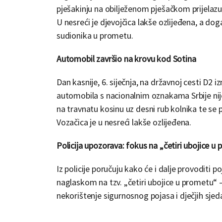
pješakinju na obilježenom pješačkom prijelazu
U nesreći je djevojčica lakše ozlijeđena, a dog
sudionika u prometu.
Automobil završio na krovu kod Sotina
Dan kasnije, 6. siječnja, na državnoj cesti D2
automobila s nacionalnim oznakama Srbije nije p
na travnatu kosinu uz desni rub kolnika te se 
Vozačica je u nesreći lakše ozlijeđena.
Policija upozorava: fokus na „četiri ubojice u
Iz policije poručuju kako će i dalje provoditi
naglaskom na tzv. „četiri ubojice u prometu“ 
nekorištenje sigurnosnog pojasa i dječjih sje