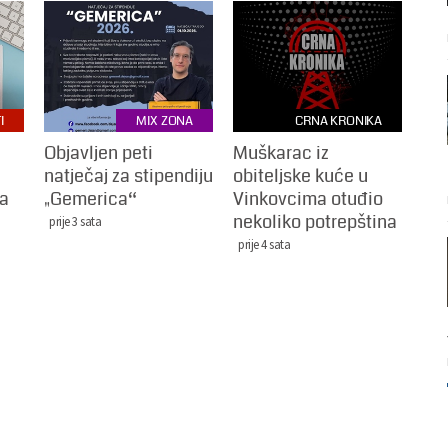
I
MIX ZONA
CRNA KRONIKA
Objavljen peti
Muškarac iz
natječaj za stipendiju
obiteljske kuće u
na
„Gemerica“
Vinkovcima otuđio
nekoliko potrepština
prije 3 sata
prije 4 sata