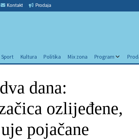
Kontakt
Prodaja
Sport
Kultura
Politika
Mix zona
Program
Prod
 dva dana:
začica ozlijeđene,
juje pojačane