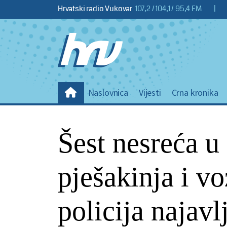
Hrvatski radio Vukovar
107,2 / 104,1 / 95,4 FM
|
Naslovnica
Vijesti
Crna kronika
Šest nesreća u
pješakinja i vo
policija najavl