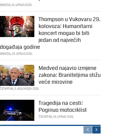
SRIJEDA, 10. LIPNJA 2026.
Thompson u Vukovaru 29.
kolovoza: Humanitarni
koncert mogao bi biti
jedan od najvećih
događaja godine
SRIJEDA, 24. LIPNJA 2026.
Medved najavio izmjene
zakona: Braniteljima stižu
veće mirovine
ČETVRTAK, 6. KOLOVOZA 2026.
Tragedija na cesti:
Poginuo motociklist
ČETVRTAK, 18. LIPNJA 2026.