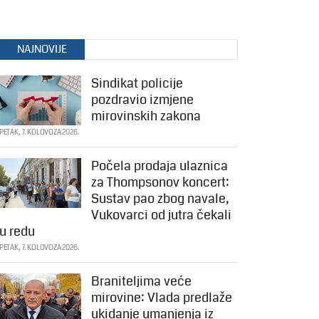
NAJNOVIJE
Sindikat policije
pozdravio izmjene
mirovinskih zakona
PETAK, 7. KOLOVOZA 2026.
Počela prodaja ulaznica
za Thompsonov koncert:
Sustav pao zbog navale,
Vukovarci od jutra čekali
u redu
PETAK, 7. KOLOVOZA 2026.
Braniteljima veće
mirovine: Vlada predlaže
ukidanje umanjenja iz