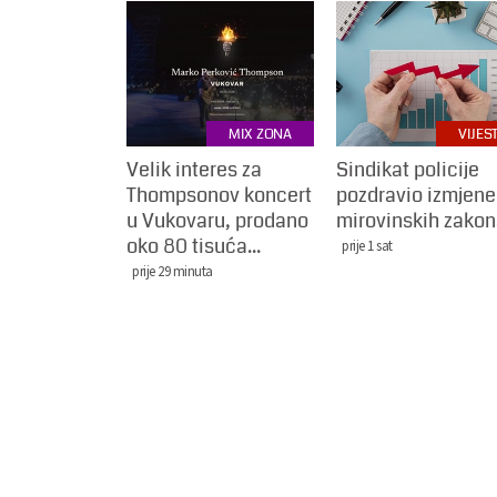
MIX ZONA
VIJEST
Velik interes za
Sindikat policije
Thompsonov koncert
pozdravio izmjene
u Vukovaru, prodano
mirovinskih zako
oko 80 tisuća...
prije 1 sat
prije 29 minuta