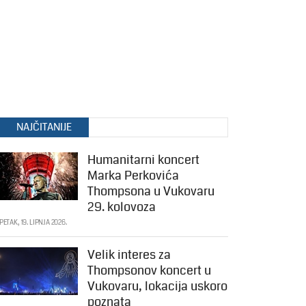
NAJČITANIJE
Humanitarni koncert
Marka Perkovića
Thompsona u Vukovaru
29. kolovoza
PETAK, 19. LIPNJA 2026.
Velik interes za
Thompsonov koncert u
Vukovaru, lokacija uskoro
poznata