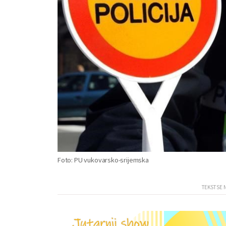
Foto: PU vukovarsko-srijemska