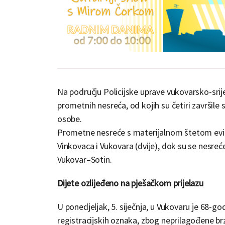
Na području Policijske uprave vukovarsko-srijem
prometnih nesreća, od kojih su četiri završile
osobe.
Prometne nesreće s materijalnom štetom evide
Vinkovaca i Vukovara (dvije), dok su se nesreć
Vukovar–Sotin.
Dijete ozlijeđeno na pješačkom prijelazu
U ponedjeljak, 5. siječnja, u Vukovaru je 68-
registracijskih oznaka, zbog neprilagođene brz