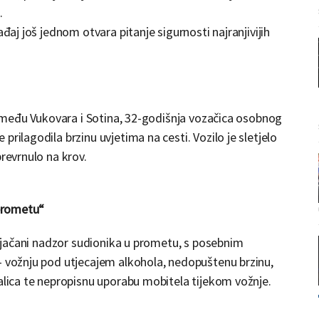
.
ađaj još jednom otvara pitanje sigurnosti najranjivijih
 između Vukovara i Sotina, 32-godišnja vozačica osobnog
rilagodila brzinu uvjetima na cesti. Vozilo je sletjelo
prevrnulo na krov.
 prometu“
 pojačani nadzor sudionika u prometu, s posebnim
– vožnju pod utjecajem alkohola, nedopuštenu brzinu,
dalica te nepropisnu uporabu mobitela tijekom vožnje.