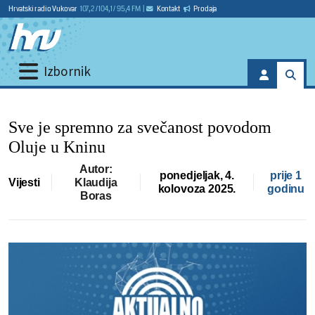
Hrvatski radio Vukovar
107,2 / 104,1 / 95,4 FM
|
Kontakt
Prodaja
Izbornik
Sve je spremno za svečanost povodom
Oluje u Kninu
Autor:
ponedjeljak, 4.
prije 1
Vijesti
Klaudija
kolovoza 2025.
godinu
Boras