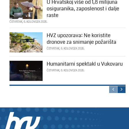
U Hrvatskoj više od 1,8 milijuna
osiguranika, zaposlenost i dalje
raste
ČETVRTAK, 6. KOLOVOZA 2026.
HVZ upozorava: Ne koristite
dronove za snimanje požarišta
ČETVRTAK, 6. KOLOVOZA 2026.
Humanitarni spektakl u Vukovaru
ČETVRTAK, 6. KOLOVOZA 2026.