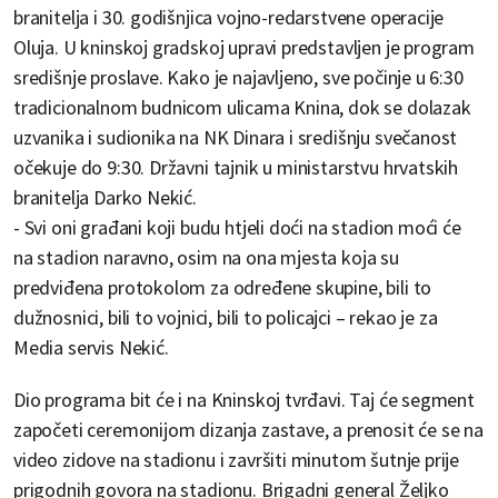
branitelja i 30. godišnjica vojno-redarstvene operacije
Oluja. U kninskoj gradskoj upravi predstavljen je program
središnje proslave. Kako je najavljeno, sve počinje u 6:30
tradicionalnom budnicom ulicama Knina, dok se dolazak
uzvanika i sudionika na NK Dinara i središnju svečanost
očekuje do 9:30. Državni tajnik u ministarstvu hrvatskih
branitelja Darko Nekić.
- Svi oni građani koji budu htjeli doći na stadion moći će
na stadion naravno, osim na ona mjesta koja su
predviđena protokolom za određene skupine, bili to
dužnosnici, bili to vojnici, bili to policajci – rekao je za
Media servis Nekić.
Dio programa bit će i na Kninskoj tvrđavi. Taj će segment
započeti ceremonijom dizanja zastave, a prenosit će se na
video zidove na stadionu i završiti minutom šutnje prije
prigodnih govora na stadionu. Brigadni general Željko