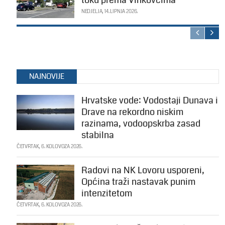
toku prema Vinkovcima
NEDJELJA, 14. LIPNJA 2026.
NAJNOVIJE
Hrvatske vode: Vodostaji Dunava i
Drave na rekordno niskim
razinama, vodoopskrba zasad
stabilna
ČETVRTAK, 6. KOLOVOZA 2026.
Radovi na NK Lovoru usporeni,
Općina traži nastavak punim
intenzitetom
ČETVRTAK, 6. KOLOVOZA 2026.