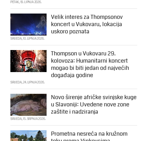
PETAK, 19. LIPNJA 2026.
Velik interes za Thompsonov
koncert u Vukovaru, lokacija
uskoro poznata
SRIJEDA, 10. LIPNJA 2026.
Thompson u Vukovaru 29.
kolovoza: Humanitarni koncert
mogao bi biti jedan od najvećih
događaja godine
SRIJEDA, 24. LIPNJA 2026.
Novo širenje afričke svinjske kuge
u Slavoniji: Uvedene nove zone
zaštite i nadziranja
SRIJEDA, 15. SRPNJA 2026.
Prometna nesreća na kružnom