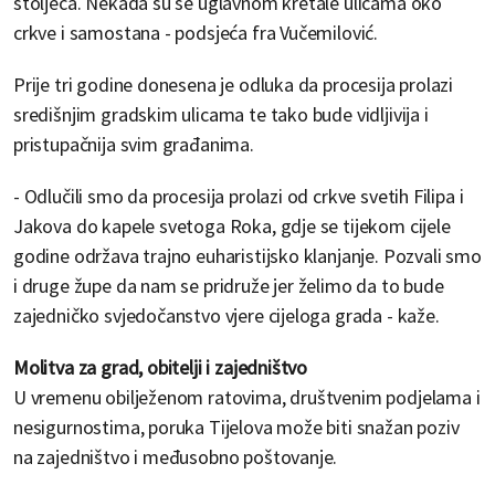
stoljeća. Nekada su se uglavnom kretale ulicama oko
crkve i samostana - podsjeća fra Vučemilović.
Prije tri godine donesena je odluka da procesija prolazi
središnjim gradskim ulicama te tako bude vidljivija i
pristupačnija svim građanima.
- Odlučili smo da procesija prolazi od crkve svetih Filipa i
Jakova do kapele svetoga Roka, gdje se tijekom cijele
godine održava trajno euharistijsko klanjanje. Pozvali smo
i druge župe da nam se pridruže jer želimo da to bude
zajedničko svjedočanstvo vjere cijeloga grada - kaže.
Molitva za grad, obitelji i zajedništvo
U vremenu obilježenom ratovima, društvenim podjelama i
nesigurnostima, poruka Tijelova može biti snažan poziv
na zajedništvo i međusobno poštovanje.