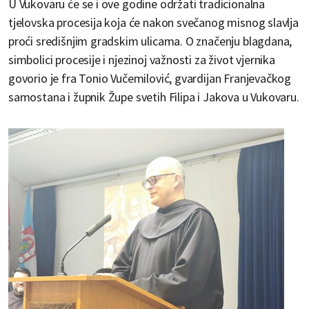
U Vukovaru će se i ove godine održati tradicionalna
tjelovska procesija koja će nakon svečanog misnog slavlja
proći središnjim gradskim ulicama. O značenju blagdana,
simbolici procesije i njezinoj važnosti za život vjernika
govorio je fra Tonio Vučemilović, gvardijan Franjevačkog
samostana i župnik Župe svetih Filipa i Jakova u Vukovaru.