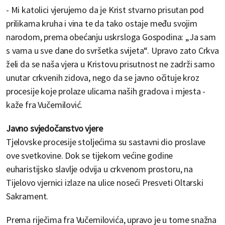
- Mi katolici vjerujemo da je Krist stvarno prisutan pod
prilikama kruha i vina te da tako ostaje među svojim
narodom, prema obećanju uskrsloga Gospodina: „Ja sam
s vama u sve dane do svršetka svijeta“. Upravo zato Crkva
želi da se naša vjera u Kristovu prisutnost ne zadrži samo
unutar crkvenih zidova, nego da se javno očituje kroz
procesije koje prolaze ulicama naših gradova i mjesta -
kaže fra Vučemilović.
Javno svjedočanstvo vjere
Tjelovske procesije stoljećima su sastavni dio proslave
ove svetkovine. Dok se tijekom većine godine
euharistijsko slavlje odvija u crkvenom prostoru, na
Tijelovo vjernici izlaze na ulice noseći Presveti Oltarski
Sakrament.
Prema riječima fra Vučemilovića, upravo je u tome snažna