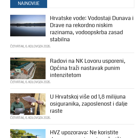
NAJNOVIJE
Hrvatske vode: Vodostaji Dunava i
Drave na rekordno niskim
razinama, vodoopskrba zasad
stabilna
ČETVRTAK, 6. KOLOVOZA 2026.
Radovi na NK Lovoru usporeni,
Općina traži nastavak punim
intenzitetom
ČETVRTAK, 6. KOLOVOZA 2026.
U Hrvatskoj više od 1,8 milijuna
osiguranika, zaposlenost i dalje
raste
ČETVRTAK, 6. KOLOVOZA 2026.
HVZ upozorava: Ne koristite