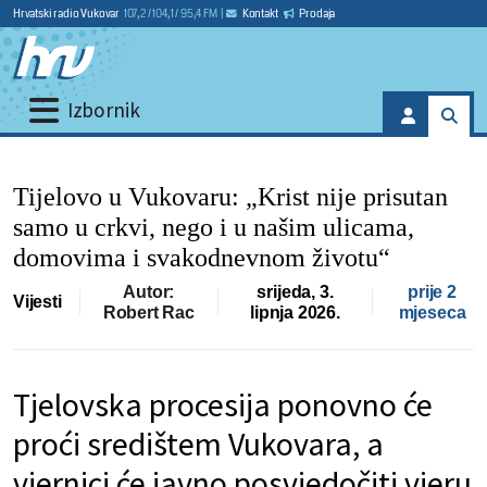
Hrvatski radio Vukovar
107,2 / 104,1 / 95,4 FM
|
Kontakt
Prodaja
Izbornik
Tijelovo u Vukovaru: „Krist nije prisutan
samo u crkvi, nego i u našim ulicama,
domovima i svakodnevnom životu“
Autor:
srijeda, 3.
prije 2
Vijesti
Robert Rac
lipnja 2026.
mjeseca
Tjelovska procesija ponovno će
proći središtem Vukovara, a
vjernici će javno posvjedočiti vjeru