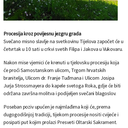
Procesija kroz povijesnu jezgru grada
Svečano misno slavlje na svetkovinu Tijelova započet će u
četvrtak u 10 sati u crkvi svetih Filipa i Jakova u Vukovaru.
Nakon mise vjernici će krenuti u tjelovsku procesiju koja
će proći Samostanskom ulicom, Trgom hrvatskih
branitelja, Ulicom dr. Franje Tuđmana i Ulicom Josipa
Jurja Strossmayera do kapele svetoga Roka, gdje će biti
održana završna molitva i podijeljen svečani blagoslov.
Poseban poziv upućen je najmlađima koji će, prema
dugogodišnjoj tradiciji, tijekom procesije nositi cvijeće i
posipati put kojim prolazi Presveti Oltarski Sakrament.