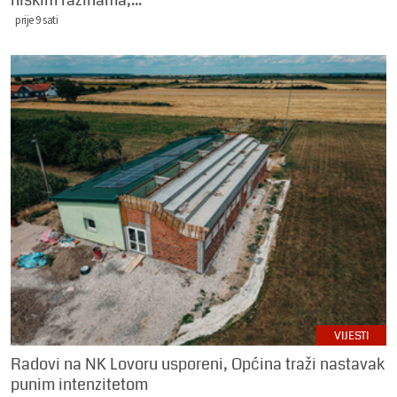
niskim razinama,...
prije 9 sati
VIJESTI
Radovi na NK Lovoru usporeni, Općina traži nastavak
punim intenzitetom