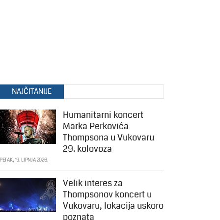
NAJČITANIJE
Humanitarni koncert
Marka Perkovića
Thompsona u Vukovaru
29. kolovoza
PETAK, 19. LIPNJA 2026.
Velik interes za
Thompsonov koncert u
Vukovaru, lokacija uskoro
poznata