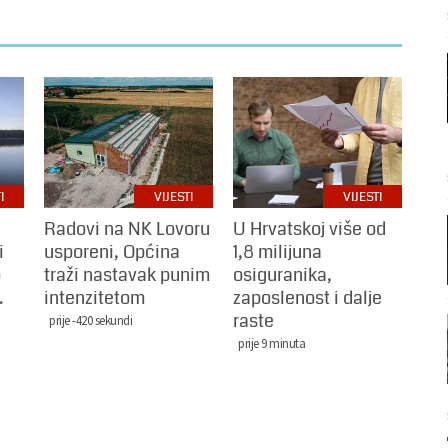
I
VIJESTI
VIJESTI
Radovi na NK Lovoru
U Hrvatskoj više od
i
usporeni, Općina
1,8 milijuna
o
traži nastavak punim
osiguranika,
.
intenzitetom
zaposlenost i dalje
raste
prije -420 sekundi
prije 9 minuta