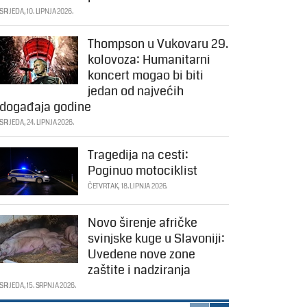
SRIJEDA, 10. LIPNJA 2026.
Thompson u Vukovaru 29.
kolovoza: Humanitarni
koncert mogao bi biti
jedan od najvećih
događaja godine
SRIJEDA, 24. LIPNJA 2026.
Tragedija na cesti:
Poginuo motociklist
ČETVRTAK, 18. LIPNJA 2026.
Novo širenje afričke
svinjske kuge u Slavoniji:
Uvedene nove zone
zaštite i nadziranja
SRIJEDA, 15. SRPNJA 2026.