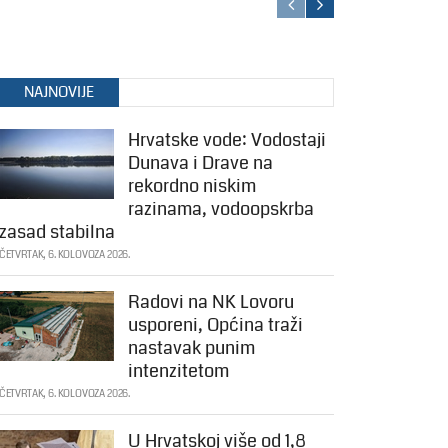
NAJNOVIJE
Hrvatske vode: Vodostaji
Dunava i Drave na
rekordno niskim
razinama, vodoopskrba
zasad stabilna
ČETVRTAK, 6. KOLOVOZA 2026.
Radovi na NK Lovoru
usporeni, Općina traži
nastavak punim
intenzitetom
ČETVRTAK, 6. KOLOVOZA 2026.
U Hrvatskoj više od 1,8