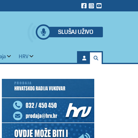
SLUŠAJ UŽIVO
aja
HRV