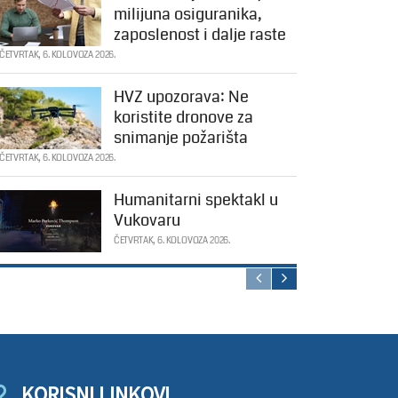
milijuna osiguranika,
zaposlenost i dalje raste
ČETVRTAK, 6. KOLOVOZA 2026.
HVZ upozorava: Ne
koristite dronove za
snimanje požarišta
ČETVRTAK, 6. KOLOVOZA 2026.
Humanitarni spektakl u
Vukovaru
ČETVRTAK, 6. KOLOVOZA 2026.
KORISNI LINKOVI