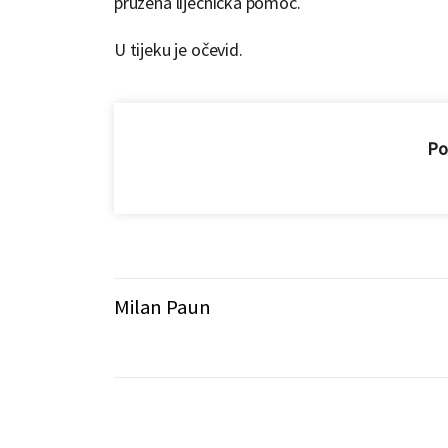
pružena liječnička pomoć.
U tijeku je očevid.
Pod
Milan Paun