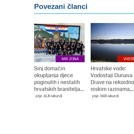
Povezani članci
MIX ZONA
VIJEST
Sinj domaćin
Hrvatske vode:
okupljanja djece
Vodostaji Dunava 
poginulih i nestalih
Drave na rekordn
hrvatskih branitelja...
niskim razinama,..
prije -6120 sekundi
prije -5400 sekundi