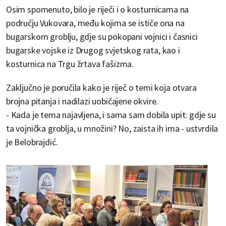
Osim spomenuto, bilo je riječi i o kosturnicama na
području Vukovara, među kojima se ističe ona na
bugarskom groblju, gdje su pokopani vojnici i časnici
bugarske vojske iz Drugog svjetskog rata, kao i
kosturnica na Trgu žrtava fašizma.
Zaključno je poručila kako je riječ o temi koja otvara
brojna pitanja i nadilazi uobičajene okvire.
- Kada je tema najavljena, i sama sam dobila upit: gdje su
ta vojnička groblja, u množini? No, zaista ih ima - ustvrdila
je Belobrajdić.