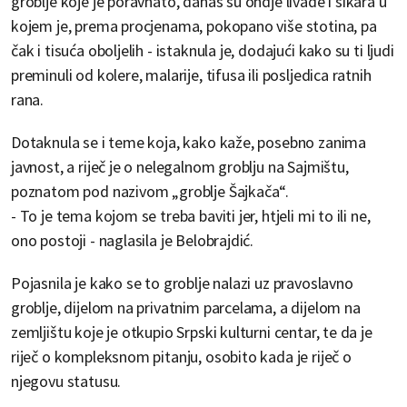
groblje koje je poravnato, danas su ondje livade i šikara u
kojem je, prema procjenama, pokopano više stotina, pa
čak i tisuća oboljelih - istaknula je, dodajući kako su ti ljudi
preminuli od kolere, malarije, tifusa ili posljedica ratnih
rana.
Dotaknula se i teme koja, kako kaže, posebno zanima
javnost, a riječ je o nelegalnom groblju na Sajmištu,
poznatom pod nazivom „groblje Šajkača“.
- To je tema kojom se treba baviti jer, htjeli mi to ili ne,
ono postoji - naglasila je Belobrajdić.
Pojasnila je kako se to groblje nalazi uz pravoslavno
groblje, dijelom na privatnim parcelama, a dijelom na
zemljištu koje je otkupio Srpski kulturni centar, te da je
riječ o kompleksnom pitanju, osobito kada je riječ o
njegovu statusu.