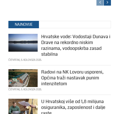
NAJNOVIJE
Hrvatske vode: Vodostaji Dunava i
Drave na rekordno niskim
razinama, vodoopskrba zasad
stabilna
ČETVRTAK, 6. KOLOVOZA 2026.
Radovi na NK Lovoru usporeni,
Općina traži nastavak punim
intenzitetom
ČETVRTAK, 6. KOLOVOZA 2026.
U Hrvatskoj više od 1,8 milijuna
osiguranika, zaposlenost i dalje
raste