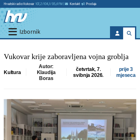
Hrvatski radio Vukovar
107,2 / 104,1 / 95,4 FM
|
Kontakt
Prodaja
Izbornik
Vukovar krije zaboravljena vojna groblja
Autor:
četvrtak, 7.
prije 3
Kultura
Klaudija
svibnja 2026.
mjeseca
Boras