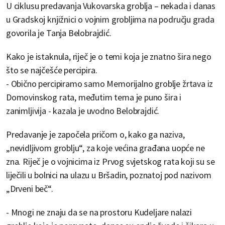
U ciklusu predavanja Vukovarska groblja – nekada i danas
u Gradskoj knjižnici o vojnim grobljima na području grada
govorila je Tanja Belobrajdić.
Kako je istaknula, riječ je o temi koja je znatno šira nego
što se najčešće percipira.
- Obično percipiramo samo Memorijalno groblje žrtava iz
Domovinskog rata, međutim tema je puno šira i
zanimljivija - kazala je uvodno Belobrajdić.
Predavanje je započela pričom o, kako ga naziva,
„nevidljivom groblju“, za koje većina građana uopće ne
zna. Riječ je o vojnicima iz Prvog svjetskog rata koji su se
liječili u bolnici na ulazu u Bršadin, poznatoj pod nazivom
„Drveni beč“.
- Mnogi ne znaju da se na prostoru Kudeljare nalazi