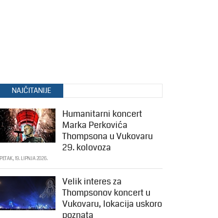
NAJČITANIJE
Humanitarni koncert
Marka Perkovića
Thompsona u Vukovaru
29. kolovoza
PETAK, 19. LIPNJA 2026.
Velik interes za
Thompsonov koncert u
Vukovaru, lokacija uskoro
poznata