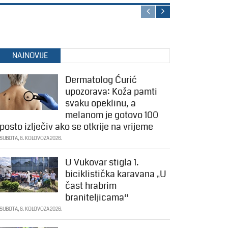
NAJNOVIJE
Dermatolog Ćurić
upozorava: Koža pamti
svaku opeklinu, a
melanom je gotovo 100
posto izlječiv ako se otkrije na vrijeme
SUBOTA, 8. KOLOVOZA 2026.
U Vukovar stigla 1.
biciklistička karavana „U
čast hrabrim
braniteljicama“
SUBOTA, 8. KOLOVOZA 2026.