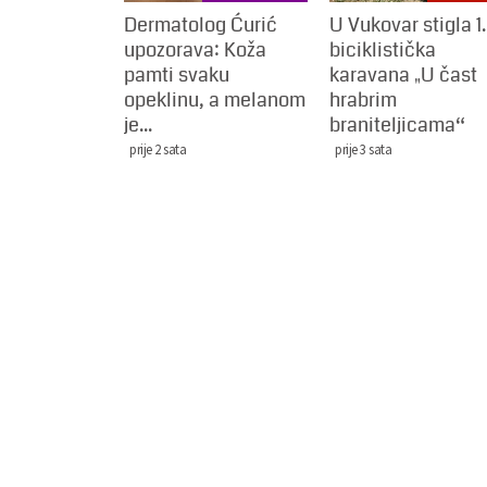
Dermatolog Ćurić
U Vukovar stigla 1.
upozorava: Koža
biciklistička
pamti svaku
karavana „U čast
opeklinu, a melanom
hrabrim
je...
braniteljicama“
prije 2 sata
prije 3 sata