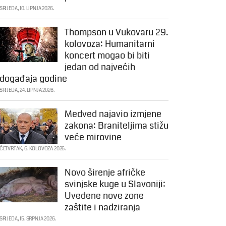
SRIJEDA, 10. LIPNJA 2026.
Thompson u Vukovaru 29.
kolovoza: Humanitarni
koncert mogao bi biti
jedan od najvećih
događaja godine
SRIJEDA, 24. LIPNJA 2026.
Medved najavio izmjene
zakona: Braniteljima stižu
veće mirovine
ČETVRTAK, 6. KOLOVOZA 2026.
Novo širenje afričke
svinjske kuge u Slavoniji:
Uvedene nove zone
zaštite i nadziranja
SRIJEDA, 15. SRPNJA 2026.