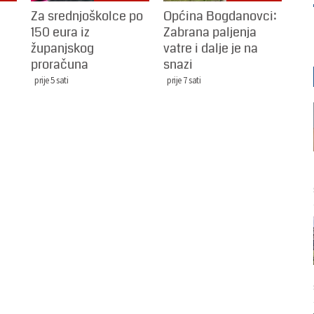
Za srednjoškolce po
Općina Bogdanovci:
150 eura iz
Zabrana paljenja
županjskog
vatre i dalje je na
proračuna
snazi
prije 5 sati
prije 7 sati