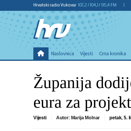
Hrvatski radio Vukovar
107,2 / 104,1 / 95,4 FM
|
Naslovnica
Vijesti
Crna kronika
Županija dodije
eura za projek
Vijesti
Autor: Marija Molnar
petak, 5. 