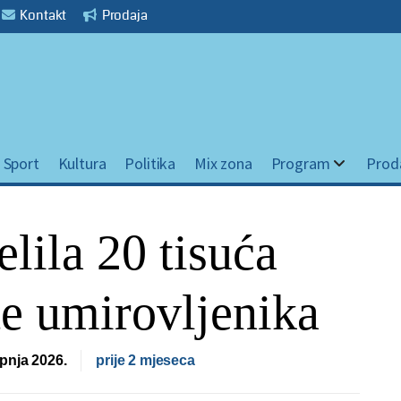
Kontakt
Prodaja
Sport
Kultura
Politika
Mix zona
Program
Prod
lila 20 tisuća
te umirovljenika
lipnja 2026.
prije 2 mjeseca