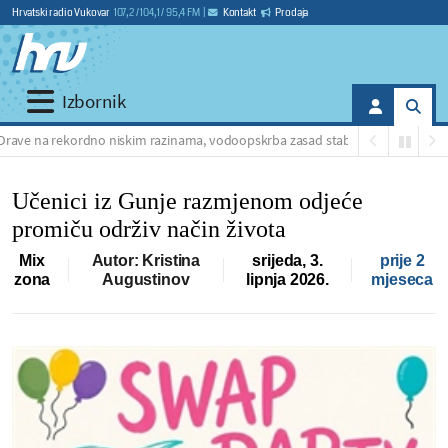
Hrvatski radio Vukovar
107,2 / 104,1 / 95,4 FM
|
Kontakt
Prodaja
Izbornik
ve na rekordno niskim razinama, vodoopskrba zasad stabilna
Učenici iz Gunje razmjenom odjeće
promiču održiv način života
Mix
Autor: Kristina
srijeda, 3.
prije 2
zona
Augustinov
lipnja 2026.
mjeseca