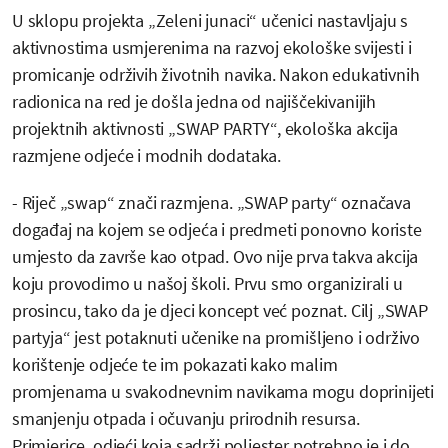
U sklopu projekta „Zeleni junaci“ učenici nastavljaju s
aktivnostima usmjerenima na razvoj ekološke svijesti i
promicanje održivih životnih navika. Nakon edukativnih
radionica na red je došla jedna od najiščekivanijih
projektnih aktivnosti „SWAP PARTY“, ekološka akcija
razmjene odjeće i modnih dodataka.
- Riječ „swap“ znači razmjena. „SWAP party“ označava
događaj na kojem se odjeća i predmeti ponovno koriste
umjesto da završe kao otpad. Ovo nije prva takva akcija
koju provodimo u našoj školi. Prvu smo organizirali u
prosincu, tako da je djeci koncept već poznat. Cilj „SWAP
partyja“ jest potaknuti učenike na promišljeno i održivo
korištenje odjeće te im pokazati kako malim
promjenama u svakodnevnim navikama mogu doprinijeti
smanjenju otpada i očuvanju prirodnih resursa.
Primjerice, odjeći koja sadrži poliester potrebno je i do