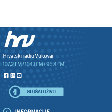
Hrvatski radio Vukovar
107,2 FM / 104,1 FM / 95,4 FM
SLUŠAJ UŽIVO
INFORMACIJE