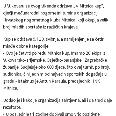
U Vukovaru se ovog vikenda održava „4. Mitnica kup”,
dječji međunarodni nogometni turnir u organizaciji
Hrvatskog nogometnog kluba Mitnica, koji okuplja velik
broj mladih sportaša iz različitih krajeva.
Kup se održava 9. i 10. svibnja, a namijenjen je za četiri
mlađe dobne kategorije.
- Ovo je četvrti po redu Mitnica kup. Imamo 20 ekipa iz
Vukovarsko-srijemske, Osječko-baranjske i Zagrebačke
županije. Sudjeluje oko 600 djece, što ovaj turnir, po broju
sudionika, čini jednim od najvećih sportskih događaja u
gradu - istaknuo je Antun Karaula, predsjednik HNK
Mitnica.
Dodao je i kako je organizacija zahtjevna, ali i da trud daje
rezultate.
- U posljednje tri godine dobivali smo vrlo pozitivne