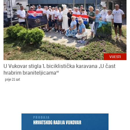
VIJESTI
U Vukovar stigla 1. biciklistička karavana „U čast
hrabrim braniteljicama“
prije 21 sat