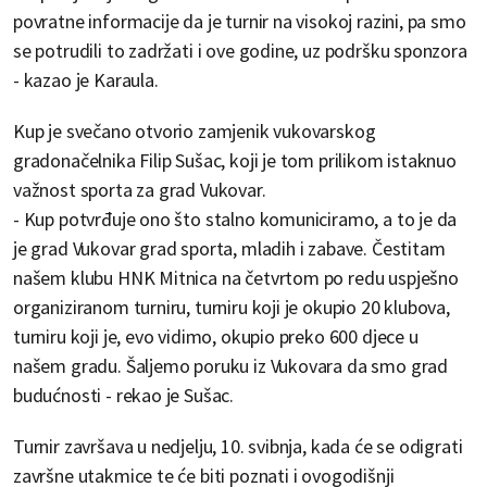
povratne informacije da je turnir na visokoj razini, pa smo
se potrudili to zadržati i ove godine, uz podršku sponzora
- kazao je Karaula.
Kup je svečano otvorio zamjenik vukovarskog
gradonačelnika Filip Sušac, koji je tom prilikom istaknuo
važnost sporta za grad Vukovar.
- Kup potvrđuje ono što stalno komuniciramo, a to je da
je grad Vukovar grad sporta, mladih i zabave. Čestitam
našem klubu HNK Mitnica na četvrtom po redu uspješno
organiziranom turniru, turniru koji je okupio 20 klubova,
turniru koji je, evo vidimo, okupio preko 600 djece u
našem gradu. Šaljemo poruku iz Vukovara da smo grad
budućnosti - rekao je Sušac.
Turnir završava u nedjelju, 10. svibnja, kada će se odigrati
završne utakmice te će biti poznati i ovogodišnji