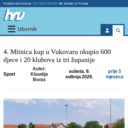
Hrvatski radio Vukovar
107,2 / 104,1 / 95,4 FM
|
Kontakt
Prodaja
Izbornik
4. Mitnica kup u Vukovaru okupio 600
djece i 20 klubova iz tri županije
Autor:
subota, 9.
prije 3
Sport
Klaudija
svibnja 2026.
mjeseca
Boras