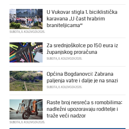
U Vukovar stigla 1. biciklistička
karavana „U čast hrabrim
braniteljicama“
SUBOTA, 8. KOLOVOZA 2026.
Za srednjoškolce po 150 eura iz
županjskog proračuna
SUBOTA, 8. KOLOVOZA 2026.
Općina Bogdanovci: Zabrana
paljenja vatre i dalje je na snazi
SUBOTA, 8. KOLOVOZA 2026.
Raste broj nesreća s romobilima:
nadležni upozoravaju roditelje i
traže veći nadzor
SUBOTA, 8. KOLOVOZA 2026.