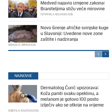
Medved najavio izmjene zakona:
Braniteljima stižu veće mirovine
ČETVRTAK, 6. KOLOVOZA 2026.
Novo širenje afričke svinjske kuge
u Slavoniji: Uvedene nove zone
zaštite i nadziranja
SRIJEDA, 15. SRPNJA 2026.
NAJNOVIJE
Dermatolog Ćurić upozorava:
Koža pamti svaku opeklinu, a
melanom je gotovo 100 posto
izlječiv ako se otkrije na vrijeme
SUBOTA, 8. KOLOVOZA 2026.