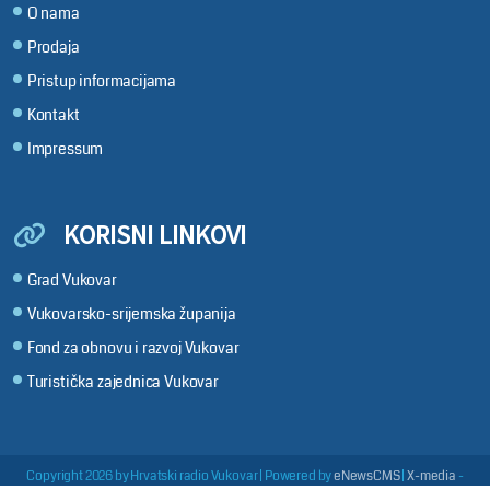
O nama
Prodaja
Pristup informacijama
Kontakt
Impressum
KORISNI LINKOVI
Grad Vukovar
Vukovarsko-srijemska županija
Fond za obnovu i razvoj Vukovar
Turistička zajednica Vukovar
Copyright 2026 by Hrvatski radio Vukovar
|
Powered by
eNewsCMS
|
X-media
-