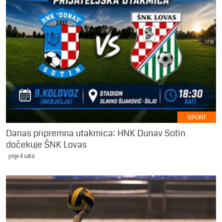
SPORT
Danas pripremna utakmica: HNK Dunav Sotin
dočekuje ŠNK Lovas
prije 4 sata