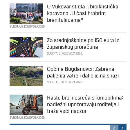
U Vukovar stigla 1. biciklistička
karavana „U čast hrabrim
braniteljicama“
SUBOTA, 8. KOLOVOZA 2026.
Za srednjoškolce po 150 eura iz
županjskog proračuna
SUBOTA, 8. KOLOVOZA 2026.
Općina Bogdanovci: Zabrana
paljenja vatre i dalje je na snazi
SUBOTA, 8. KOLOVOZA 2026.
Raste broj nesreća s romobilima:
nadležni upozoravaju roditelje i
traže veći nadzor
SUBOTA, 8. KOLOVOZA 2026.