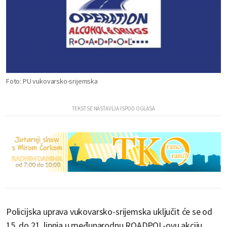
Foto: PU vukovarsko-srijemska
Policijska uprava vukovarsko-srijemska uključit će se od
15. do 21. lipnja u međunarodnu ROADPOL-ovu akciju