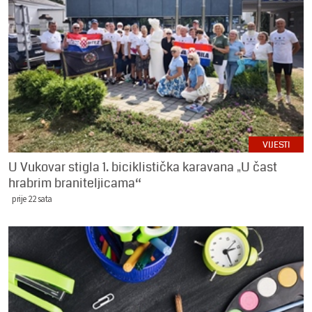
VIJESTI
U Vukovar stigla 1. biciklistička karavana „U čast
hrabrim braniteljicama“
prije 22 sata