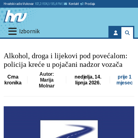
Hrvatski radio Vukovar
107,2 / 104,1 / 95,4 FM
|
Kontakt
Prodaja
Izbornik
Alkohol, droga i lijekovi pod povećalom:
policija kreće u pojačani nadzor vozača
Autor:
Crna
nedjelja, 14.
prije 1
Marija
kronika
lipnja 2026.
mjesec
Molnar