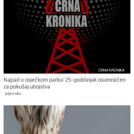
CRNA KRONIKA
Napad u osječkom parku: 25-godišnjak osumnjičen
za pokušaj ubojstva
prije 4 sata