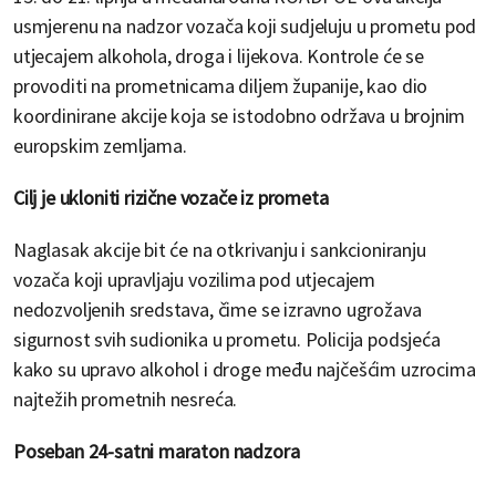
usmjerenu na nadzor vozača koji sudjeluju u prometu pod
utjecajem alkohola, droga i lijekova. Kontrole će se
provoditi na prometnicama diljem županije, kao dio
koordinirane akcije koja se istodobno održava u brojnim
europskim zemljama.
Cilj je ukloniti rizične vozače iz prometa
Naglasak akcije bit će na otkrivanju i sankcioniranju
vozača koji upravljaju vozilima pod utjecajem
nedozvoljenih sredstava, čime se izravno ugrožava
sigurnost svih sudionika u prometu. Policija podsjeća
kako su upravo alkohol i droge među najčešćim uzrocima
najtežih prometnih nesreća.
Poseban 24-satni maraton nadzora